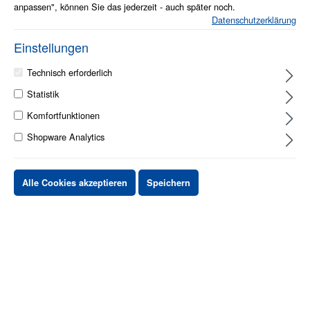
anpassen", können Sie das jederzeit - auch später noch.
Datenschutzerklärung
Einstellungen
Technisch erforderlich
1 - 2 Werktage
Statistik
Komfortfunktionen
Stück
Preis netto
Shopware Analytics
bis
X
XX,XX €
ab
X
XX,XX €
-X%
Alle Cookies akzeptieren
Speichern
ab
X
XX,XX €
-XX%
XX,XX €
*
XX,XX €
*
netto Stückpreis
zzgl.MwSt. & zzgl. Versand