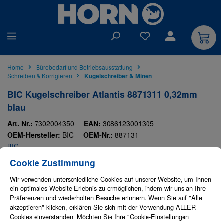
alt springen
Du hast 0 Produkte auf
Home
Bürobedarf und Betriebsausstattung
Schreiben & Korrigieren
Kugelschreiber & Minen
BIC Kugelschreiber Atlantis 8871311 0,32mm
blau
Art. Nr.:
7302004350
EAN:
3086123001305
OEM-Hersteller:
BIC
OEM-Nr.:
887131
BIC
Cookie-Einstellungen
Diese Website verwendet Cookies, um eine bestmögliche Erfahrung bieten zu
Bildergalerie überspringen
Cookie Zustimmung
Wir verwenden unterschiedliche Cookies auf unserer Website, um Ihnen
ein optimales Website Erlebnis zu ermöglichen, indem wir uns an Ihre
Präferenzen und wiederholten Besuche erinnern. Wenn Sie auf "Alle
akzeptieren" klicken, erklären Sie sich mit der Verwendung ALLER
Cookies einverstanden. Möchten Sie Ihre "Cookie-Einstellungen