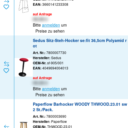
EAN:
3660141233308
auf Anfrage
XX,XX €
Bitte
anmelden
um
Preise zu sehen
Sedus Sitz-Steh-Hocker se:fit 36,5cm Polyamid r
ot
Art. Nr.:
7800007730
Hersteller:
Sedus
OEM-Nr.
sf-905/001
EAN:
4049694004013
auf Anfrage
XX,XX €
Bitte
anmelden
um
Preise zu sehen
Paperflow Barhocker WOODY THWOOD.23.01 sw
2 St./Pack.
Art. Nr.:
7800003690
Hersteller:
Paperflow
OEM-Nr.
THWOOD.23.01