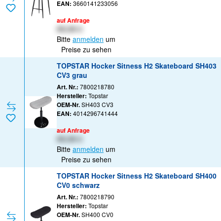
EAN:
3660141233056
auf Anfrage
XX,XX €
Bitte
anmelden
um
Preise zu sehen
TOPSTAR Hocker Sitness H2 Skateboard SH403
CV3 grau
Art. Nr.:
7800218780
Hersteller:
Topstar
OEM-Nr.
SH403 CV3
EAN:
4014296741444
auf Anfrage
XX,XX €
Bitte
anmelden
um
Preise zu sehen
TOPSTAR Hocker Sitness H2 Skateboard SH400
CV0 schwarz
Art. Nr.:
7800218790
Hersteller:
Topstar
OEM-Nr.
SH400 CV0