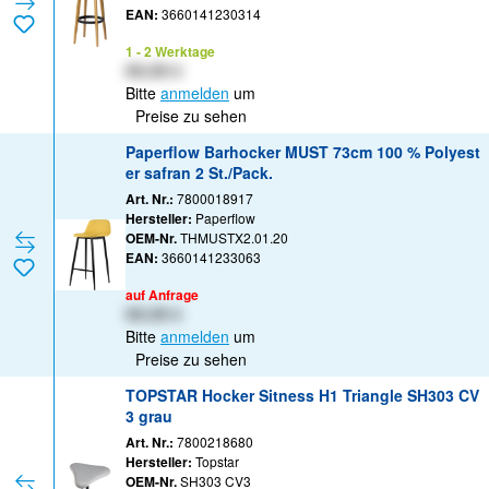
EAN:
3660141230314
1 - 2 Werktage
XX,XX €
Bitte
anmelden
um
Preise zu sehen
Paperflow Barhocker MUST 73cm 100 % Polyest
er safran 2 St./Pack.
Art. Nr.:
7800018917
Hersteller:
Paperflow
OEM-Nr.
THMUSTX2.01.20
EAN:
3660141233063
auf Anfrage
XX,XX €
Bitte
anmelden
um
Preise zu sehen
TOPSTAR Hocker Sitness H1 Triangle SH303 CV
3 grau
Art. Nr.:
7800218680
Hersteller:
Topstar
OEM-Nr.
SH303 CV3