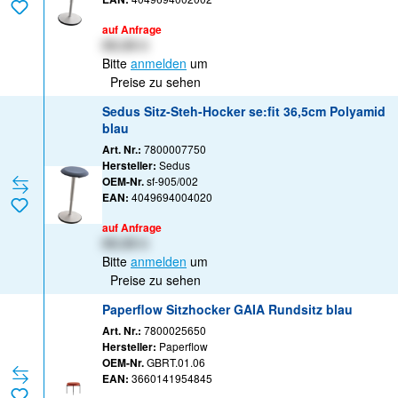
auf Anfrage
XX,XX €
Bitte
anmelden
um
Preise zu sehen
Sedus Sitz-Steh-Hocker se:fit 36,5cm Polyamid
blau
Art. Nr.:
7800007750
Hersteller:
Sedus
OEM-Nr.
sf-905/002
EAN:
4049694004020
auf Anfrage
XX,XX €
Bitte
anmelden
um
Preise zu sehen
Paperflow Sitzhocker GAIA Rundsitz blau
Art. Nr.:
7800025650
Hersteller:
Paperflow
OEM-Nr.
GBRT.01.06
EAN:
3660141954845