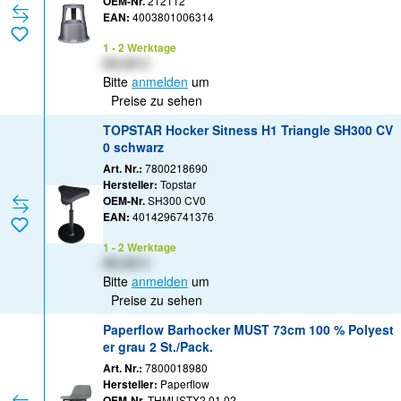
OEM-Nr.
212112
EAN:
4003801006314
1 - 2 Werktage
XX,XX €
Bitte
anmelden
um
Preise zu sehen
TOPSTAR Hocker Sitness H1 Triangle SH300 CV
0 schwarz
Art. Nr.:
7800218690
Hersteller:
Topstar
OEM-Nr.
SH300 CV0
EAN:
4014296741376
1 - 2 Werktage
XX,XX €
Bitte
anmelden
um
Preise zu sehen
Paperflow Barhocker MUST 73cm 100 % Polyest
er grau 2 St./Pack.
Art. Nr.:
7800018980
Hersteller:
Paperflow
OEM-Nr.
THMUSTX2.01.02