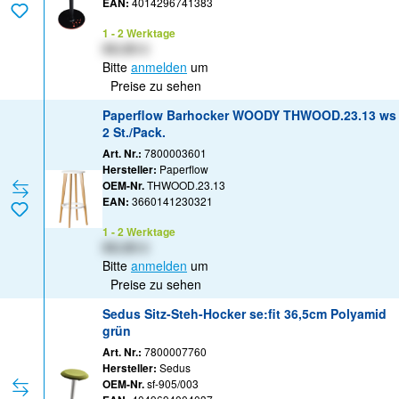
EAN:
4014296741383
1 - 2 Werktage
XX,XX €
Bitte
anmelden
um
Preise zu sehen
Paperflow Barhocker WOODY THWOOD.23.13 ws
2 St./Pack.
Art. Nr.:
7800003601
Hersteller:
Paperflow
OEM-Nr.
THWOOD.23.13
EAN:
3660141230321
1 - 2 Werktage
XX,XX €
Bitte
anmelden
um
Preise zu sehen
Sedus Sitz-Steh-Hocker se:fit 36,5cm Polyamid
grün
Art. Nr.:
7800007760
Hersteller:
Sedus
OEM-Nr.
sf-905/003