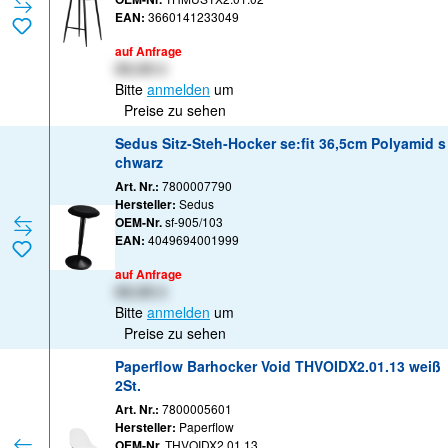
EAN:
3660141233049
auf Anfrage
XX,XX €
Bitte
anmelden
um
Preise zu sehen
Sedus Sitz-Steh-Hocker se:fit 36,5cm Polyamid s
chwarz
Art. Nr.:
7800007790
Hersteller:
Sedus
OEM-Nr.
sf-905/103
EAN:
4049694001999
auf Anfrage
XX,XX €
Bitte
anmelden
um
Preise zu sehen
Paperflow Barhocker Void THVOIDX2.01.13 weiß
2St.
Art. Nr.:
7800005601
Hersteller:
Paperflow
OEM-Nr.
THVOIDX2.01.13