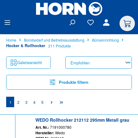
alt springen
Home
Bürobedarf und Betriebsausstattung
Büroeinrichtung
Hocker & Rollhocker
211 Produkte
Galerieansicht
Produkte filtern
Seite
Seite
Seite
Seite
Seite
1
2
3
4
5
WEDO Rollhocker 212112 295mm Metall grau
Art. Nr.:
7191000780
Hersteller:
Wedo