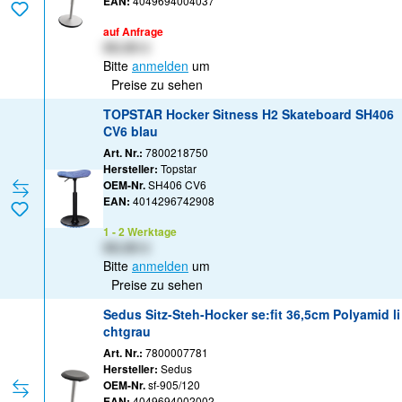
EAN:
4049694004037
auf Anfrage
XX,XX €
Bitte
anmelden
um
Preise zu sehen
TOPSTAR Hocker Sitness H2 Skateboard SH406
CV6 blau
Art. Nr.:
7800218750
Hersteller:
Topstar
OEM-Nr.
SH406 CV6
EAN:
4014296742908
1 - 2 Werktage
XX,XX €
Bitte
anmelden
um
Preise zu sehen
Sedus Sitz-Steh-Hocker se:fit 36,5cm Polyamid li
chtgrau
Art. Nr.:
7800007781
Hersteller:
Sedus
OEM-Nr.
sf-905/120
EAN:
4049694002002