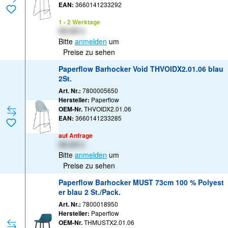
EAN:
3660141233292
1 - 2 Werktage
XX,XX €
Bitte
anmelden
um
Preise zu sehen
Paperflow Barhocker Void THVOIDX2.01.06 blau
2St.
Art. Nr.:
7800005650
Hersteller:
Paperflow
OEM-Nr.
THVOIDX2.01.06
EAN:
3660141233285
auf Anfrage
XX,XX €
Bitte
anmelden
um
Preise zu sehen
Paperflow Barhocker MUST 73cm 100 % Polyest
er blau 2 St./Pack.
Art. Nr.:
7800018950
Hersteller:
Paperflow
OEM-Nr.
THMUSTX2.01.06