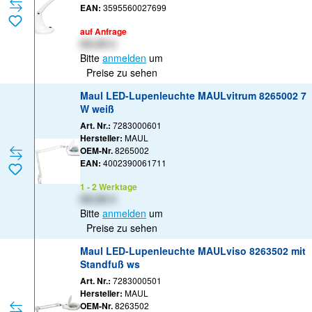
EAN:
3595560027699
auf Anfrage
XX,XX €
Bitte
anmelden
um
Preise zu sehen
Maul LED-Lupenleuchte MAULvitrum 8265002 7
W weiß
Art. Nr.:
7283000601
Hersteller:
MAUL
OEM-Nr.
8265002
EAN:
4002390061711
1 - 2 Werktage
XX,XX €
Bitte
anmelden
um
Preise zu sehen
Maul LED-Lupenleuchte MAULviso 8263502 mit
Standfuß ws
Art. Nr.:
7283000501
Hersteller:
MAUL
OEM-Nr.
8263502