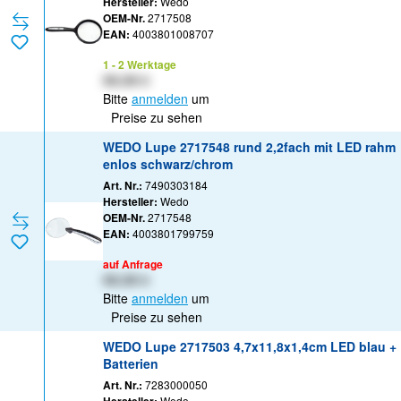
Hersteller:
Wedo
OEM-Nr.
2717508
EAN:
4003801008707
1 - 2 Werktage
XX,XX €
Bitte
anmelden
um
Preise zu sehen
WEDO Lupe 2717548 rund 2,2fach mit LED rahm
enlos schwarz/chrom
Art. Nr.:
7490303184
Hersteller:
Wedo
OEM-Nr.
2717548
EAN:
4003801799759
auf Anfrage
XX,XX €
Bitte
anmelden
um
Preise zu sehen
WEDO Lupe 2717503 4,7x11,8x1,4cm LED blau +
Batterien
Art. Nr.:
7283000050
Wedo