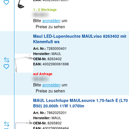
1 - 2 Werktage
XX,XX €
Bitte
anmelden
um
Preise zu sehen
Maul LED-Lupenleuchte MAULviso 8263402 mit
Klemmfuß ws
Art. Nr.:
7283000401
Hersteller:
MAUL
OEM-Nr.
8263402
EAN:
4002390061698
auf Anfrage
XX,XX €
Bitte
anmelden
um
Preise zu sehen
MAUL Leuchtlupe MAULsource 1,75-fach E (L70
B50) 20.000h 11W 1.070lm
Art. Nr.:
7862025201
Hersteller:
MAUL
OEM-Nr.
8265802
EAN:
4002390066464