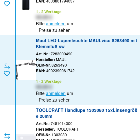
EAN:
4003801794037
1 - 2 Werktage
XX,XX €
Bitte
anmelden
um
Preise zu sehen
Maul LED-Lupenleuchte MAULviso 8263490 mit
Klemmfuß sw
Art. Nr.:
7283000490
Hersteller:
MAUL
OEM-Nr.
8263490
EAN:
4002390061742
1 - 2 Werktage
XX,XX €
Bitte
anmelden
um
Preise zu sehen
TOOLCRAFT Handlupe 1303080 15xLinsengröß
e 20mm
Art. Nr.:
7481014300
Hersteller:
TOOLCRAFT
OEM-Nr.
1303080