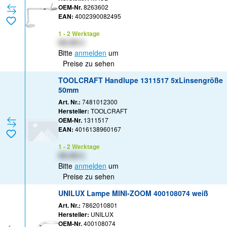
OEM-Nr.
8263602
EAN:
4002390082495
1 - 2 Werktage
XX,XX €
Bitte
anmelden
um
Preise zu sehen
TOOLCRAFT Handlupe 1311517 5xLinsengröße
50mm
Art. Nr.:
7481012300
Hersteller:
TOOLCRAFT
OEM-Nr.
1311517
EAN:
4016138960167
1 - 2 Werktage
XX,XX €
Bitte
anmelden
um
Preise zu sehen
UNILUX Lampe MINI-ZOOM 400108074 weiß
Art. Nr.:
7862010801
Hersteller:
UNILUX
OEM-Nr.
400108074