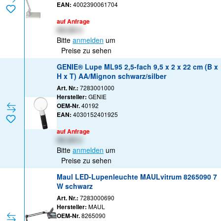
EAN:
4002390061704
auf Anfrage
XX,XX €
Bitte
anmelden
um
Preise zu sehen
GENIE® Lupe ML95 2,5-fach 9,5 x 2 x 22 cm (B x
H x T) AA/Mignon schwarz/silber
Art. Nr.:
7283001000
Hersteller:
GENIE
OEM-Nr.
40192
EAN:
4030152401925
auf Anfrage
XX,XX €
Bitte
anmelden
um
Preise zu sehen
Maul LED-Lupenleuchte MAULvitrum 8265090 7
W schwarz
Art. Nr.:
7283000690
Hersteller:
MAUL
OEM-Nr.
8265090