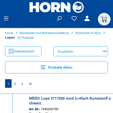
alt springen
Home
Bürobedarf und Betriebsausstattung
Nützliches im Büro
Lupen
25 Produkte
Galerieansicht
Produkte filtern
Seite
Seite
1
2
WEDO Lupe 2717508 rund 2+4fach Kunststoff s
chwarz
Art. Nr.:
7490303790