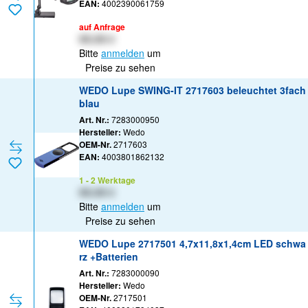
EAN:
4002390061759
auf Anfrage
XX,XX €
Bitte
anmelden
um
Preise zu sehen
WEDO Lupe SWING-IT 2717603 beleuchtet 3fach
blau
Art. Nr.:
7283000950
Hersteller:
Wedo
OEM-Nr.
2717603
EAN:
4003801862132
1 - 2 Werktage
XX,XX €
Bitte
anmelden
um
Preise zu sehen
WEDO Lupe 2717501 4,7x11,8x1,4cm LED schwa
rz +Batterien
Art. Nr.:
7283000090
Hersteller:
Wedo
OEM-Nr.
2717501