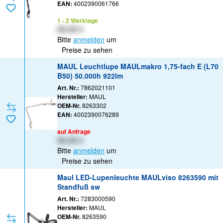
EAN:
4002390061766
1 - 2 Werktage
XX,XX €
Bitte
anmelden
um
Preise zu sehen
MAUL Leuchtlupe MAULmakro 1,75-fach E (L70
B50) 50.000h 922lm
Art. Nr.:
7862021101
Hersteller:
MAUL
OEM-Nr.
8263302
EAN:
4002390076289
auf Anfrage
XX,XX €
Bitte
anmelden
um
Preise zu sehen
Maul LED-Lupenleuchte MAULviso 8263590 mit
Standfuß sw
Art. Nr.:
7283000590
Hersteller:
MAUL
OEM-Nr.
8263590