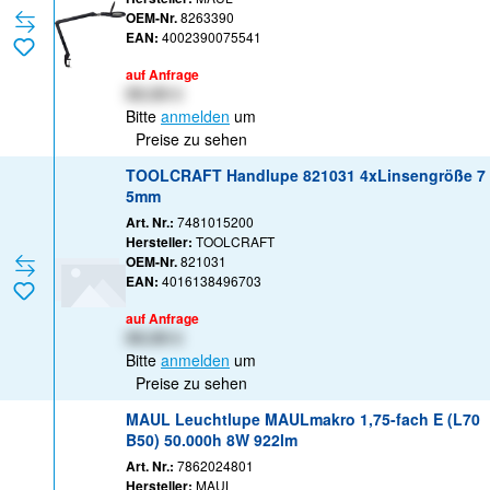
OEM-Nr.
8263390
EAN:
4002390075541
auf Anfrage
XX,XX €
Bitte
anmelden
um
Preise zu sehen
TOOLCRAFT Handlupe 821031 4xLinsengröße 7
5mm
Art. Nr.:
7481015200
Hersteller:
TOOLCRAFT
OEM-Nr.
821031
EAN:
4016138496703
auf Anfrage
XX,XX €
Bitte
anmelden
um
Preise zu sehen
MAUL Leuchtlupe MAULmakro 1,75-fach E (L70
B50) 50.000h 8W 922lm
Art. Nr.:
7862024801
Hersteller:
MAUL