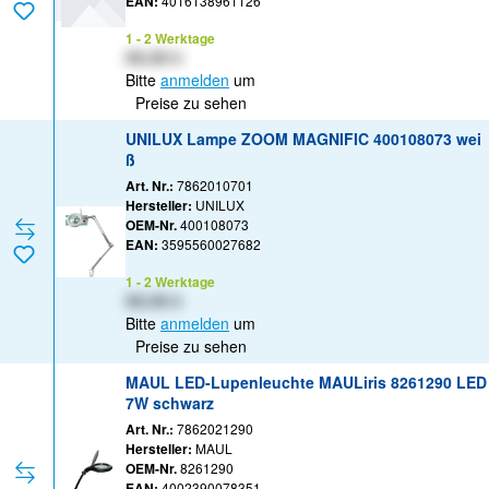
EAN:
4016138961126
1 - 2 Werktage
XX,XX €
Bitte
anmelden
um
Preise zu sehen
UNILUX Lampe ZOOM MAGNIFIC 400108073 wei
ß
Art. Nr.:
7862010701
Hersteller:
UNILUX
OEM-Nr.
400108073
EAN:
3595560027682
1 - 2 Werktage
XX,XX €
Bitte
anmelden
um
Preise zu sehen
MAUL LED-Lupenleuchte MAULiris 8261290 LED
7W schwarz
Art. Nr.:
7862021290
Hersteller:
MAUL
OEM-Nr.
8261290
EAN:
4002390078351