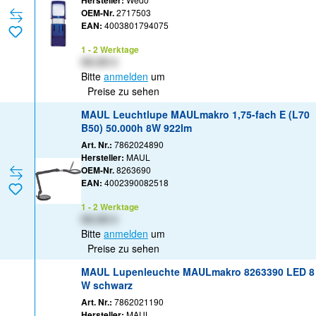
Hersteller:
OEM-Nr.
2717503
EAN:
4003801794075
1 - 2 Werktage
XX,XX €
Bitte
anmelden
um
Preise zu sehen
MAUL Leuchtlupe MAULmakro 1,75-fach E (L70
B50) 50.000h 8W 922lm
Art. Nr.:
7862024890
Hersteller:
MAUL
OEM-Nr.
8263690
EAN:
4002390082518
1 - 2 Werktage
XX,XX €
Bitte
anmelden
um
Preise zu sehen
MAUL Lupenleuchte MAULmakro 8263390 LED 8
W schwarz
Art. Nr.:
7862021190
Hersteller:
MAUL