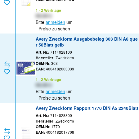
1 - 2 Werktage
XX,XX €
Bitte
anmelden
um
Preise zu sehen
Avery Zweckform Ausgabebeleg 303 DIN A6 que
r 50Blatt gelb
Art. Nr.:
7114028100
Hersteller:
Zweckform
OEM-Nr.
303
EAN:
4004182003039
1 - 2 Werktage
XX,XX €
Bitte
anmelden
um
Preise zu sehen
Avery Zweckform Rapport 1770 DIN A5 2x40Blatt
Art. Nr.:
7114028800
Hersteller:
Zweckform
OEM-Nr.
1770
EAN:
4004182017708