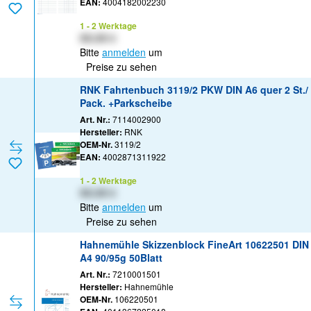
EAN:
4004182002230
1 - 2 Werktage
XX,XX €
Bitte
anmelden
um
Preise zu sehen
RNK Fahrtenbuch 3119/2 PKW DIN A6 quer 2 St./
Pack. +Parkscheibe
Art. Nr.:
7114002900
Hersteller:
RNK
OEM-Nr.
3119/2
EAN:
4002871311922
1 - 2 Werktage
XX,XX €
Bitte
anmelden
um
Preise zu sehen
Hahnemühle Skizzenblock FineArt 10622501 DIN
A4 90/95g 50Blatt
Art. Nr.:
7210001501
Hersteller:
Hahnemühle
OEM-Nr.
106220501