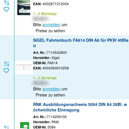
EAN:
4002871312004
1 - 2 Werktage
XX,XX €
Bitte
anmelden
um
Preise zu sehen
SIGEL Fahrtenbuch FA614 DIN A6 für PKW 40Bla
tt
Art. Nr.:
7114542800
Hersteller:
Sigel
OEM-Nr.
FA614
EAN:
4004360910258
1 - 2 Werktage
XX,XX €
Bitte
anmelden
um
Preise zu sehen
RNK Ausbildungsnachweis 5084 DIN A4 28Bl. w
öchentliche Eintragung
Art. Nr.:
7114209100
Hersteller:
RNK
OEM-Nr.
5084