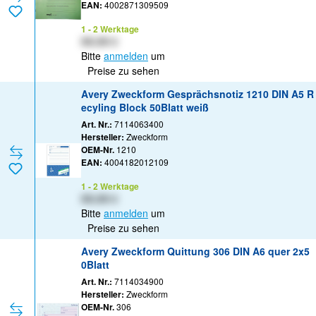
EAN:
4002871309509
1 - 2 Werktage
XX,XX €
Bitte
anmelden
um
Preise zu sehen
Avery Zweckform Gesprächsnotiz 1210 DIN A5 R
ecyling Block 50Blatt weiß
Art. Nr.:
7114063400
Hersteller:
Zweckform
OEM-Nr.
1210
EAN:
4004182012109
1 - 2 Werktage
XX,XX €
Bitte
anmelden
um
Preise zu sehen
Avery Zweckform Quittung 306 DIN A6 quer 2x5
0Blatt
Art. Nr.:
7114034900
Hersteller:
Zweckform
OEM-Nr.
306