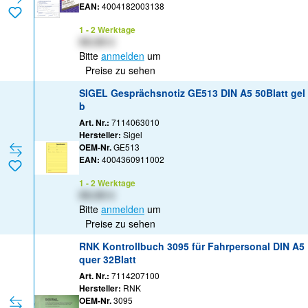
EAN:
4004182003138
1 - 2 Werktage
XX,XX €
Bitte
anmelden
um
Preise zu sehen
SIGEL Gesprächsnotiz GE513 DIN A5 50Blatt gel
b
Art. Nr.:
7114063010
Hersteller:
Sigel
OEM-Nr.
GE513
EAN:
4004360911002
1 - 2 Werktage
XX,XX €
Bitte
anmelden
um
Preise zu sehen
RNK Kontrollbuch 3095 für Fahrpersonal DIN A5
quer 32Blatt
Art. Nr.:
7114207100
Hersteller:
RNK
OEM-Nr.
3095