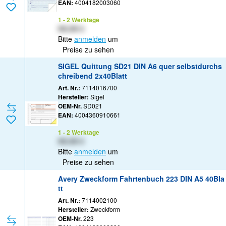
EAN:
4004182003060
1 - 2 Werktage
XX,XX €
Bitte
anmelden
um
Preise zu sehen
SIGEL Quittung SD21 DIN A6 quer selbstdurchs
chreibend 2x40Blatt
Art. Nr.:
7114016700
Hersteller:
Sigel
OEM-Nr.
SD021
EAN:
4004360910661
1 - 2 Werktage
XX,XX €
Bitte
anmelden
um
Preise zu sehen
Avery Zweckform Fahrtenbuch 223 DIN A5 40Bla
tt
Art. Nr.:
7114002100
Hersteller:
Zweckform
OEM-Nr.
223