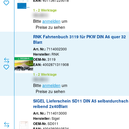
EAN:
4011367225018
1 - 2 Werktage
XX,XX €
Bitte
anmelden
um
Preise zu sehen
RNK Fahrtenbuch 3119 für PKW DIN A6 quer 32
Blatt
Art. Nr.:
7114002300
Hersteller:
RNK
OEM-Nr.
3119
EAN:
4002871311908
1 - 2 Werktage
XX,XX €
Bitte
anmelden
um
Preise zu sehen
SIGEL Lieferschein SD11 DIN A5 selbstdurchsch
reibend 2x40Blatt
Art. Nr.:
7114013000
Hersteller:
Sigel
OEM-Nr.
SD011
EAN:
4004360910524