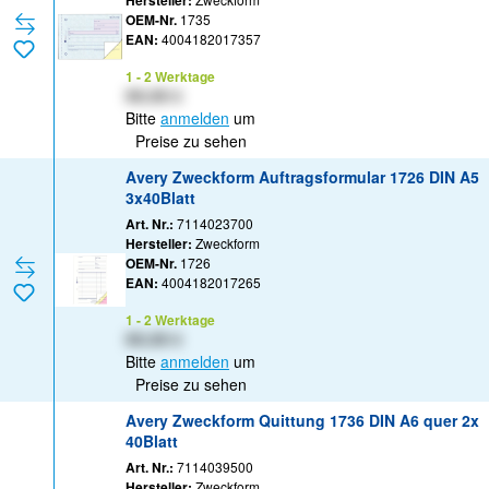
Hersteller:
OEM-Nr.
1735
EAN:
4004182017357
1 - 2 Werktage
XX,XX €
Bitte
anmelden
um
Preise zu sehen
Avery Zweckform Auftragsformular 1726 DIN A5
3x40Blatt
Art. Nr.:
7114023700
Hersteller:
Zweckform
OEM-Nr.
1726
EAN:
4004182017265
1 - 2 Werktage
XX,XX €
Bitte
anmelden
um
Preise zu sehen
Avery Zweckform Quittung 1736 DIN A6 quer 2x
40Blatt
Art. Nr.:
7114039500
Hersteller:
Zweckform