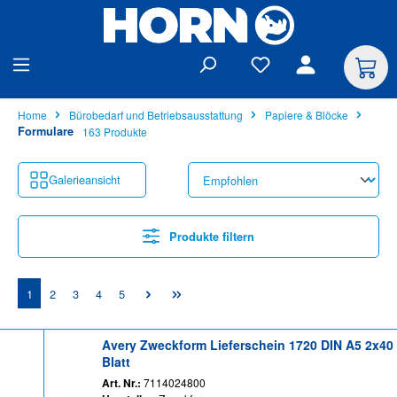
alt springen
Home
Bürobedarf und Betriebsausstattung
Papiere & Blöcke
Formulare
163 Produkte
Galerieansicht
Produkte filtern
Seite
Seite
Seite
Seite
Seite
1
2
3
4
5
Avery Zweckform Lieferschein 1720 DIN A5 2x40
Blatt
Art. Nr.:
7114024800