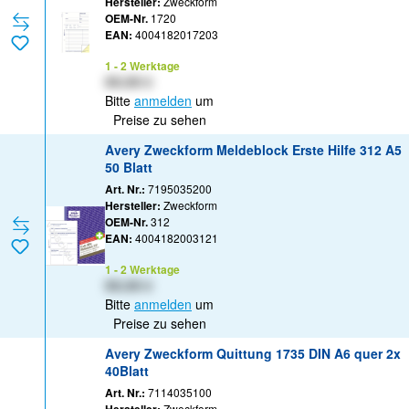
Hersteller:
Zweckform
OEM-Nr.
1720
EAN:
4004182017203
1 - 2 Werktage
XX,XX €
Bitte
anmelden
um
Preise zu sehen
Avery Zweckform Meldeblock Erste Hilfe 312 A5
50 Blatt
Art. Nr.:
7195035200
Hersteller:
Zweckform
OEM-Nr.
312
EAN:
4004182003121
1 - 2 Werktage
XX,XX €
Bitte
anmelden
um
Preise zu sehen
Avery Zweckform Quittung 1735 DIN A6 quer 2x
40Blatt
Art. Nr.:
7114035100
Zweckform