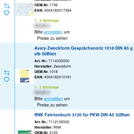
OEM-Nr.
1736
EAN:
4004182017364
1 - 2 Werktage
XX,XX €
Bitte
anmelden
um
Preise zu sehen
Avery Zweckform Gesprächsnotiz 1018 DIN A5 g
elb 50Blatt
Art. Nr.:
7114030000
Hersteller:
Zweckform
OEM-Nr.
1018
EAN:
4004182010181
1 - 2 Werktage
XX,XX €
Bitte
anmelden
um
Preise zu sehen
RNK Fahrtenbuch 3120 für PKW DIN A5 32Blatt
Art. Nr.:
7112135500
Hersteller:
RNK
OEM-Nr.
3120