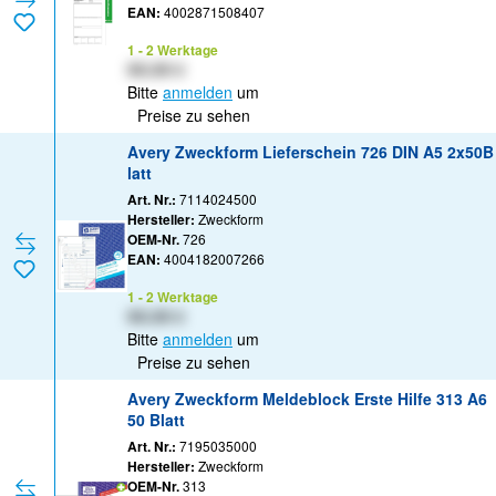
EAN:
4002871508407
1 - 2 Werktage
XX,XX €
Bitte
anmelden
um
Preise zu sehen
Avery Zweckform Lieferschein 726 DIN A5 2x50B
latt
Art. Nr.:
7114024500
Hersteller:
Zweckform
OEM-Nr.
726
EAN:
4004182007266
1 - 2 Werktage
XX,XX €
Bitte
anmelden
um
Preise zu sehen
Avery Zweckform Meldeblock Erste Hilfe 313 A6
50 Blatt
Art. Nr.:
7195035000
Hersteller:
Zweckform
OEM-Nr.
313