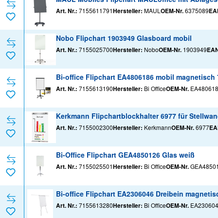
Art. Nr.:
7155611791
Hersteller:
MAUL
OEM-Nr.
6375089
EA
Nobo Flipchart 1903949 Glasboard mobil
Art. Nr.:
7155025700
Hersteller:
Nobo
OEM-Nr.
1903949
EAN
Bi-office Flipchart EA4806186 mobil magnetisc
Art. Nr.:
7155613190
Hersteller:
Bi Office
OEM-Nr.
EA48061
Kerkmann Flipchartblockhalter 6977 für Stellwa
Art. Nr.:
7155002300
Hersteller:
Kerkmann
OEM-Nr.
6977
EA
Bi-Office Flipchart GEA4850126 Glas weiß
Art. Nr.:
7155025501
Hersteller:
Bi Office
OEM-Nr.
GEA4850
Bi-office Flipchart EA2306046 Dreibein magneti
Art. Nr.:
7155613280
Hersteller:
Bi Office
OEM-Nr.
EA23060