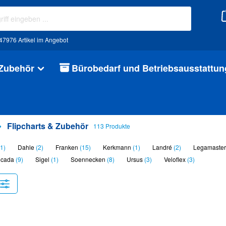
47976 Artikel im Angebot
 Zubehör
Bürobedarf und Betriebsausstattun
Flipcharts & Zubehör
113 Produkte
1)
Dahle
(2)
Franken
(15)
Kerkmann
(1)
Landré
(2)
Legamaste
ocada
(9)
Sigel
(1)
Soennecken
(8)
Ursus
(3)
Veloflex
(3)