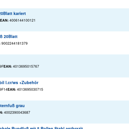
Blatt kariert
EAN:
4006144100121
ß 20Blatt
:
9002244181379
9F
EAN:
4013695015767
il l.cr/ws +Zubehör
9F14
EAN:
4013695030715
ternfuß grau
N:
4002390043687
hale Rundfuß mit 5 Rollen Stahl anthrazit