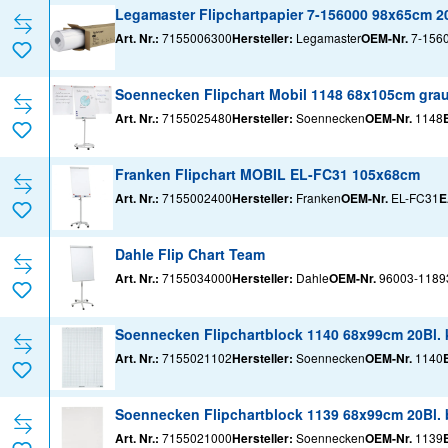
Legamaster Flipchartpapier 7-156000 98x65cm 20B
Art. Nr.:
7155006300
Hersteller:
Legamaster
OEM-Nr.
7-156
Soennecken Flipchart Mobil 1148 68x105cm gra
Art. Nr.:
7155025480
Hersteller:
Soennecken
OEM-Nr.
1148
Franken Flipchart MOBIL EL-FC31 105x68cm
Art. Nr.:
7155002400
Hersteller:
Franken
OEM-Nr.
EL-FC31
E
Dahle Flip Chart Team
Art. Nr.:
7155034000
Hersteller:
Dahle
OEM-Nr.
96003-1189
Soennecken Flipchartblock 1140 68x99cm 20Bl. ka
Art. Nr.:
7155021102
Hersteller:
Soennecken
OEM-Nr.
1140
Soennecken Flipchartblock 1139 68x99cm 20Bl. b
Art. Nr.:
7155021000
Hersteller:
Soennecken
OEM-Nr.
1139