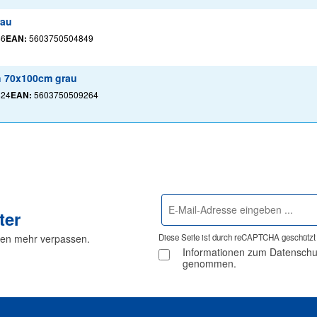
rau
46
EAN:
5603750504849
ch 70x100cm grau
824
EAN:
5603750509264
E-
ter
Mail-
Adresse
nen mehr verpassen.
Diese Seite ist durch reCAPTCHA geschützt 
*
Informationen zum Datenschutz
genommen.