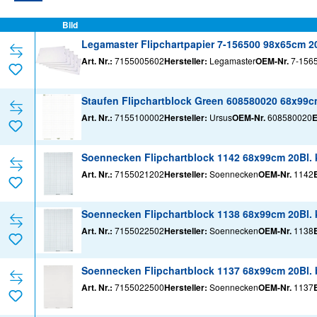
Bild
Legamaster Flipchartpapier 7-156500 98x65cm 20Bl
Art. Nr.:
7155005602
Hersteller:
Legamaster
OEM-Nr.
7-156
Staufen Flipchartblock Green 608580020 68x99cm
Art. Nr.:
7155100002
Hersteller:
Ursus
OEM-Nr.
608580020
Soennecken Flipchartblock 1142 68x99cm 20Bl. ka
Art. Nr.:
7155021202
Hersteller:
Soennecken
OEM-Nr.
1142
Soennecken Flipchartblock 1138 68x99cm 20Bl. ka
Art. Nr.:
7155022502
Hersteller:
Soennecken
OEM-Nr.
1138
Soennecken Flipchartblock 1137 68x99cm 20Bl. b
Art. Nr.:
7155022500
Hersteller:
Soennecken
OEM-Nr.
1137