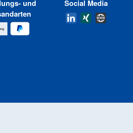
lungs- und
Social Media
sandarten
LinkedIn
Xing
Horn Website
ung
PayPal