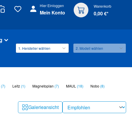
Hier Einloggen
Warenkorb
Mein Konto
0,00 €*
g
r
(7)
Leitz
(1)
Magnetoplan
(7)
MAUL
(18)
Nobo
(8)
Galerieansicht