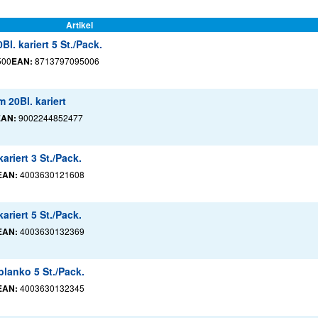
Artikel
. kariert 5 St./Pack.
500
EAN:
8713797095006
 20Bl. kariert
EAN:
9002244852477
riert 3 St./Pack.
EAN:
4003630121608
riert 5 St./Pack.
EAN:
4003630132369
lanko 5 St./Pack.
EAN:
4003630132345