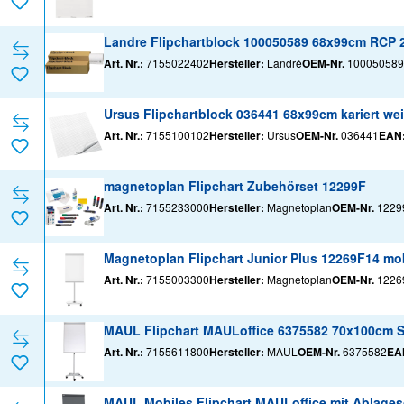
Landre Flipchartblock 100050589 68x99cm RCP 20
Art. Nr.:
7155022402
Hersteller:
Landré
OEM-Nr.
100050589
Ursus Flipchartblock 036441 68x99cm kariert wei
Art. Nr.:
7155100102
Hersteller:
Ursus
OEM-Nr.
036441
EAN
magnetoplan Flipchart Zubehörset 12299F
Art. Nr.:
7155233000
Hersteller:
Magnetoplan
OEM-Nr.
1229
Magnetoplan Flipchart Junior Plus 12269F14 mob
Art. Nr.:
7155003300
Hersteller:
Magnetoplan
OEM-Nr.
1226
MAUL Flipchart MAULoffice 6375582 70x100cm S
Art. Nr.:
7155611800
Hersteller:
MAUL
OEM-Nr.
6375582
EA
MAUL Mobiles Flipchart MAULoffice mit Ablagesc