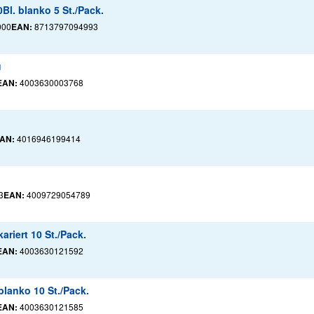
l. blanko 5 St./Pack.
000
EAN:
8713797094993
u
EAN:
4003630003768
AN:
4016946199414
3
EAN:
4009729054789
riert 10 St./Pack.
EAN:
4003630121592
lanko 10 St./Pack.
EAN:
4003630121585