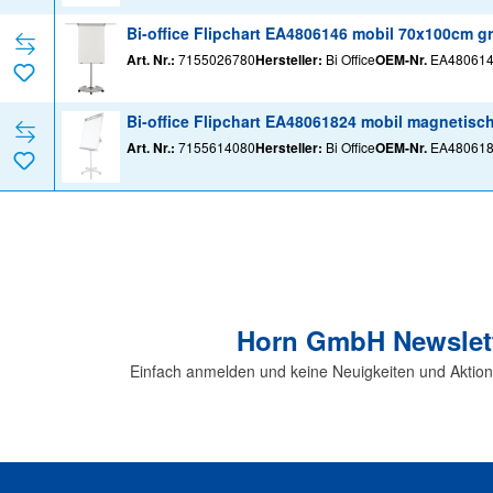
Bi-office Flipchart EA4806146 mobil 70x100cm g
Art. Nr.:
7155026780
Hersteller:
Bi Office
OEM-Nr.
EA48061
Bi-office Flipchart EA48061824 mobil magnetis
Art. Nr.:
7155614080
Hersteller:
Bi Office
OEM-Nr.
EA48061
Horn GmbH Newslet
Einfach anmelden und keine Neuigkeiten und Aktio