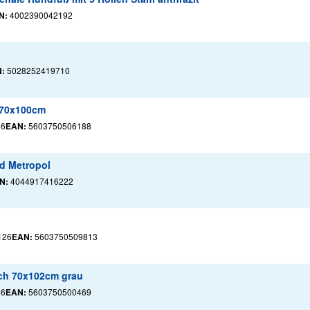
N:
4002390042192
:
5028252419710
h 70x100cm
86
EAN:
5603750506188
nd Metropol
N:
4044917416222
126
EAN:
5603750509813
sch 70x102cm grau
46
EAN:
5603750500469