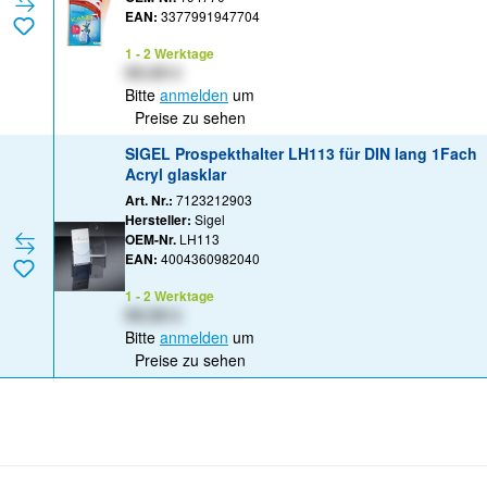
EAN:
3377991947704
1 - 2 Werktage
XX,XX €
Bitte
anmelden
um
Preise zu sehen
SIGEL Prospekthalter LH113 für DIN lang 1Fach
Acryl glasklar
Art. Nr.:
7123212903
Hersteller:
Sigel
OEM-Nr.
LH113
EAN:
4004360982040
1 - 2 Werktage
XX,XX €
Bitte
anmelden
um
Preise zu sehen