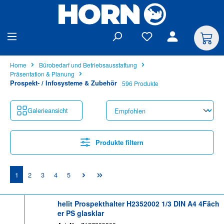
alt springen
Home
Bürobedarf und Betriebsausstattung
Präsentation & Planung
Prospekt- / Infosysteme & Zubehör
596 Produkte
Galerieansicht
Produkte filtern
Seite
Seite
Seite
Seite
Seite
1
2
3
4
5
helit Prospekthalter H2352002 1/3 DIN A4 4Fäch
er PS glasklar