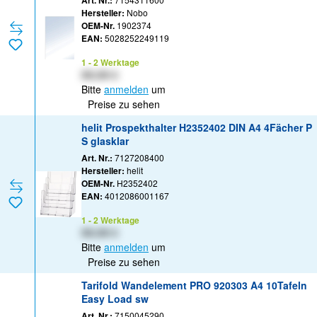
Art. Nr.:
Hersteller:
Nobo
OEM-Nr.
1902374
EAN:
5028252249119
1 - 2 Werktage
XX,XX €
Bitte
anmelden
um
Preise zu sehen
helit Prospekthalter H2352402 DIN A4 4Fächer P
S glasklar
Art. Nr.:
7127208400
Hersteller:
helit
OEM-Nr.
H2352402
EAN:
4012086001167
1 - 2 Werktage
XX,XX €
Bitte
anmelden
um
Preise zu sehen
Tarifold Wandelement PRO 920303 A4 10Tafeln
Easy Load sw
Art. Nr.:
7150045290