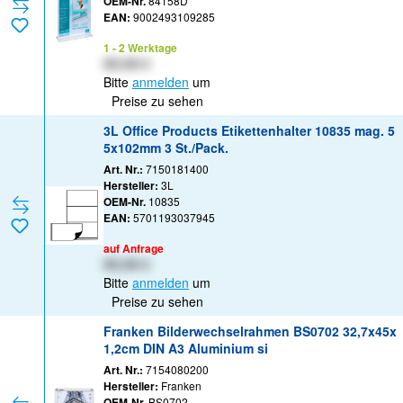
OEM-Nr.
84158D
EAN:
9002493109285
1 - 2 Werktage
XX,XX €
Bitte
anmelden
um
Preise zu sehen
3L Office Products Etikettenhalter 10835 mag. 5
5x102mm 3 St./Pack.
Art. Nr.:
7150181400
Hersteller:
3L
OEM-Nr.
10835
EAN:
5701193037945
auf Anfrage
XX,XX €
Bitte
anmelden
um
Preise zu sehen
Franken Bilderwechselrahmen BS0702 32,7x45x
1,2cm DIN A3 Aluminium si
Art. Nr.:
7154080200
Hersteller:
Franken
OEM-Nr.
BS0702