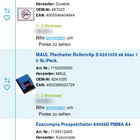
Hersteller:
Durable
OEM-Nr.
487023
EAN:
4005546404844
1 - 2 Werktage
XX,XX €
Bitte
anmelden
um
Preise zu sehen
MAUL Planhalter Rollenclip S 6241035 sk blau 1
0 St./Pack.
Art. Nr.:
7152020950
Hersteller:
MAUL
OEM-Nr.
6241035
EAN:
4002390022729
1 - 2 Werktage
XX,XX €
Bitte
anmelden
um
Preise zu sehen
Exacompta Prospekthalter 84058D PMMA A4
Art. Nr.:
7135012400
Hersteller:
Exacompta