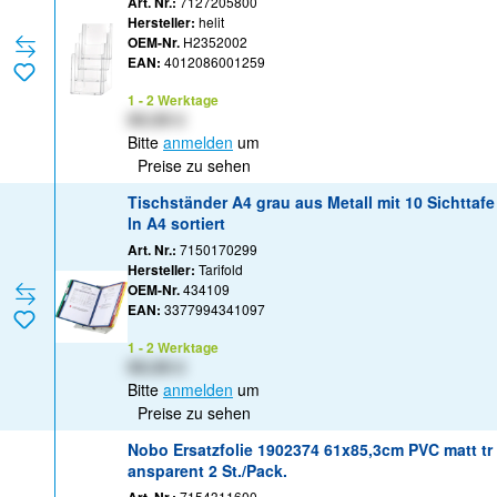
Art. Nr.:
7127205800
Hersteller:
helit
OEM-Nr.
H2352002
EAN:
4012086001259
1 - 2 Werktage
XX,XX €
Bitte
anmelden
um
Preise zu sehen
Tischständer A4 grau aus Metall mit 10 Sichttafe
ln A4 sortiert
Art. Nr.:
7150170299
Hersteller:
Tarifold
OEM-Nr.
434109
EAN:
3377994341097
1 - 2 Werktage
XX,XX €
Bitte
anmelden
um
Preise zu sehen
Nobo Ersatzfolie 1902374 61x85,3cm PVC matt tr
ansparent 2 St./Pack.
7154311600