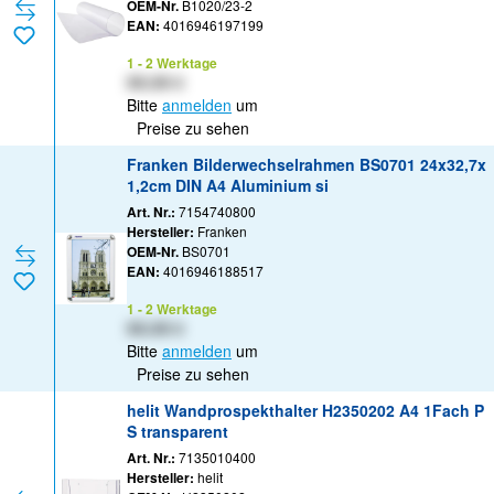
OEM-Nr.
B1020/23-2
EAN:
4016946197199
1 - 2 Werktage
XX,XX €
Bitte
anmelden
um
Preise zu sehen
Franken Bilderwechselrahmen BS0701 24x32,7x
1,2cm DIN A4 Aluminium si
Art. Nr.:
7154740800
Hersteller:
Franken
OEM-Nr.
BS0701
EAN:
4016946188517
1 - 2 Werktage
XX,XX €
Bitte
anmelden
um
Preise zu sehen
helit Wandprospekthalter H2350202 A4 1Fach P
S transparent
Art. Nr.:
7135010400
Hersteller:
helit