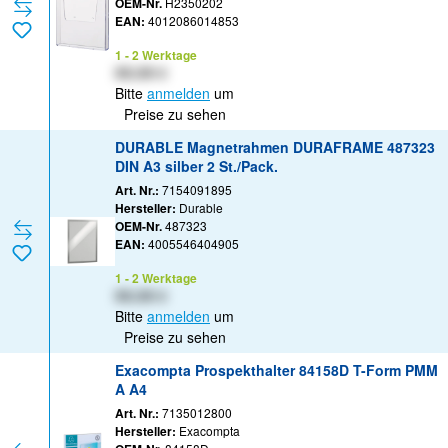
OEM-Nr.
H2350202
EAN:
4012086014853
1 - 2 Werktage
XX,XX €
Bitte
anmelden
um
Preise zu sehen
DURABLE Magnetrahmen DURAFRAME 487323
DIN A3 silber 2 St./Pack.
Art. Nr.:
7154091895
Hersteller:
Durable
OEM-Nr.
487323
EAN:
4005546404905
1 - 2 Werktage
XX,XX €
Bitte
anmelden
um
Preise zu sehen
Exacompta Prospekthalter 84158D T-Form PMM
A A4
Art. Nr.:
7135012800
Hersteller:
Exacompta