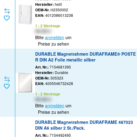
Hersteller:
helit
OEM-Nr.
H2350002
EAN:
4012086013238
1 - 2 Werktage
XX,XX €
Bitte
anmelden
um
Preise zu sehen
DURABLE Magnetrahmen DURAFRAME® POSTE
R DIN A2 Folie metallic silber
Art. Nr.:
7154681395
Hersteller:
Durable
OEM-Nr.
505323
EAN:
4005546732428
1 - 2 Werktage
XX,XX €
Bitte
anmelden
um
Preise zu sehen
DURABLE Magnetrahmen DURAFRAME 487023
DIN A6 silber 2 St./Pack.
Art. Nr.:
7154492495