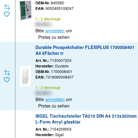
OEM-Nr.
84058D
EAN:
9002493109247
1 - 2 Werktage
XX,XX €
Bitte
anmelden
um
Preise zu sehen
Durable Prospekthalter FLEXIPLUS 1700008401
A4 6Fächer tr
Art. Nr.:
7135007203
Hersteller:
Durable
OEM-Nr.
1700008401
EAN:
7318080008407
1 - 2 Werktage
XX,XX €
Bitte
anmelden
um
Preise zu sehen
SIGEL Tischaufsteller TA210 DIN A4 213x302mm
L-Form Arcyl glasklar
Art. Nr.:
7154209003
Hersteller:
Sigel