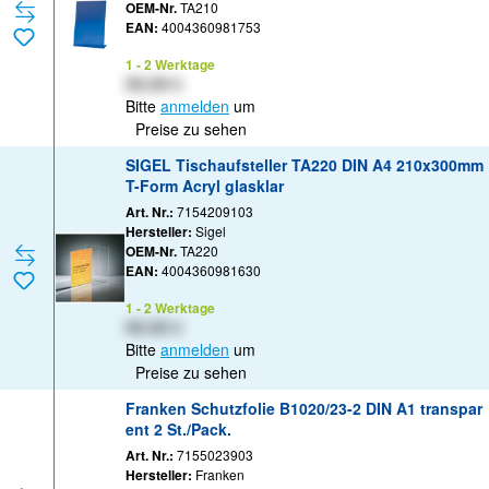
OEM-Nr.
TA210
EAN:
4004360981753
1 - 2 Werktage
XX,XX €
Bitte
anmelden
um
Preise zu sehen
SIGEL Tischaufsteller TA220 DIN A4 210x300mm
T-Form Acryl glasklar
Art. Nr.:
7154209103
Hersteller:
Sigel
OEM-Nr.
TA220
EAN:
4004360981630
1 - 2 Werktage
XX,XX €
Bitte
anmelden
um
Preise zu sehen
Franken Schutzfolie B1020/23-2 DIN A1 transpar
ent 2 St./Pack.
Art. Nr.:
7155023903
Hersteller:
Franken