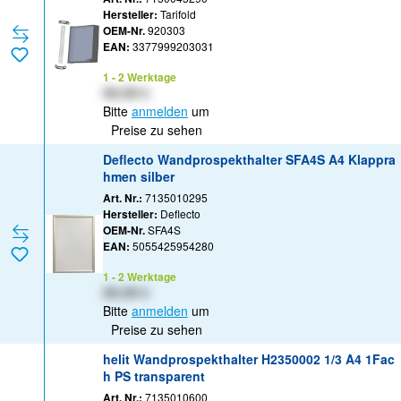
Hersteller:
Tarifold
OEM-Nr.
920303
EAN:
3377999203031
1 - 2 Werktage
XX,XX €
Bitte
anmelden
um
Preise zu sehen
Deflecto Wandprospekthalter SFA4S A4 Klappra
hmen silber
Art. Nr.:
7135010295
Hersteller:
Deflecto
OEM-Nr.
SFA4S
EAN:
5055425954280
1 - 2 Werktage
XX,XX €
Bitte
anmelden
um
Preise zu sehen
helit Wandprospekthalter H2350002 1/3 A4 1Fac
h PS transparent
Art. Nr.:
7135010600