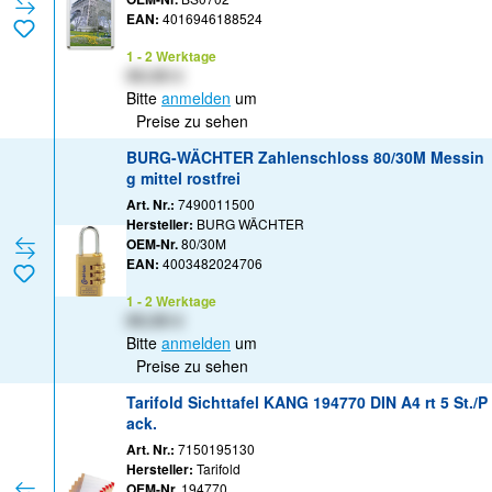
EAN:
4016946188524
1 - 2 Werktage
XX,XX €
Bitte
anmelden
um
Preise zu sehen
BURG-WÄCHTER Zahlenschloss 80/30M Messin
g mittel rostfrei
Art. Nr.:
7490011500
Hersteller:
BURG WÄCHTER
OEM-Nr.
80/30M
EAN:
4003482024706
1 - 2 Werktage
XX,XX €
Bitte
anmelden
um
Preise zu sehen
Tarifold Sichttafel KANG 194770 DIN A4 rt 5 St./P
ack.
Art. Nr.:
7150195130
Hersteller:
Tarifold
OEM-Nr.
194770