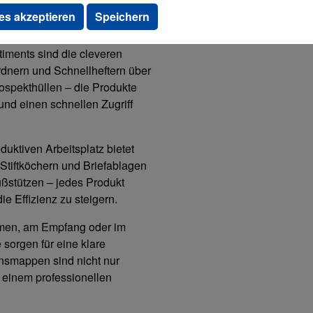
d modernes Design bietet
es akzeptieren
Speichern
rter und nachhaltiger gestalten.
iments sind die cleveren
rdnern und Schnellheftern über
ospekthüllen – die Produkte
und einen schnellen Zugriff
uktiven Arbeitsplatz bietet
 Stiftköchern und Briefablagen
ßstützen – jedes Produkt
e Effizienz zu steigern.
men, am Empfang oder im
sorgen für eine klare
onsmappen sind nicht nur
 einem professionellen