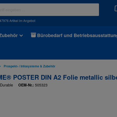
47976 Artikel im Angebot
 Zubehör
Bürobedarf und Betriebsausstattun
Prospekt- / Infosysteme & Zubehör
POSTER DIN A2 Folie metallic silb
Durable
OEM-Nr.:
505323