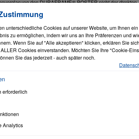
sadenverglasung den DURAFRAME® POSTER nicht der direkten
llungen
verwendet Cookies, um eine bestmögliche Erfahrung bieten zu
rwärmung zu einer Verformung (Wellenbildung) des
 Zustimmung
 Schnelles Einlegen und einfaches Auswechseln der Poster
ntfernt werden. Diebstahlschutz durch Verklebung von innen
n unterschiedliche Cookies auf unserer Website, um Ihnen ein
an Glasflächen durch Bestückung mit zwei Postern. Identische
bnis zu ermöglichen, indem wir uns an Ihre Präferenzen und wi
e. Anwendbar im Hoch- und Querformat.
ern. Wenn Sie auf "Alle akzeptieren" klicken, erklären Sie sich
ALLER Cookies einverstanden. Möchten Sie Ihre "Cookie-Eins
önnen Sie das jederzeit - auch später noch.
Datensch
en
 erforderlich
able
unktionen
alle Durable
Produkte
anzeigen
 Analytics
rialien und
ür Langlebigkeit und höchste