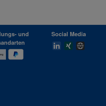
lungs- und
Social Media
sandarten
LinkedIn
Xing
Horn Website
ung
PayPal