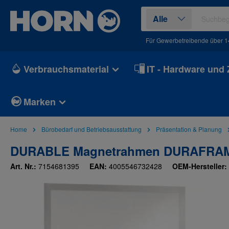
springen
Zur Hauptnavigation springen
Alle
Für Gewerbetreibende über 1
Verbrauchsmaterial
IT - Hardware und
Marken
Home
Bürobedarf und Betriebsausstattung
Präsentation & Planung
DURABLE Magnetrahmen DURAFRAME® 
Art. Nr.:
7154681395
EAN:
4005546732428
OEM-Hersteller:
Bildergalerie überspringen