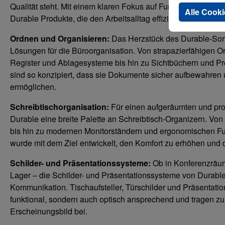
Qualität steht. Mit einem klaren Fokus auf Funktionalität un
Alle Cooki
Durable Produkte, die den Arbeitsalltag effizienter, strukturie
Ordnen und Organisieren:
Das Herzstück des Durable-Sort
Lösungen für die Büroorganisation. Von strapazierfähigen O
Register und Ablagesysteme bis hin zu Sichtbüchern und Pr
sind so konzipiert, dass sie Dokumente sicher aufbewahren 
ermöglichen.
Schreibtischorganisation:
Für einen aufgeräumten und prod
Durable eine breite Palette an Schreibtisch-Organizern. Von
bis hin zu modernen Monitorständern und ergonomischen Fu
wurde mit dem Ziel entwickelt, den Komfort zu erhöhen und di
Schilder- und Präsentationssysteme:
Ob in Konferenzräu
Lager – die Schilder- und Präsentationssysteme von Durable 
Kommunikation. Tischaufsteller, Türschilder und Präsentati
funktional, sondern auch optisch ansprechend und tragen zu
Erscheinungsbild bei.