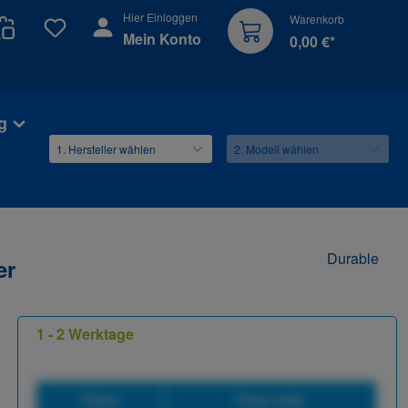
Hier Einloggen
Warenkorb
Du hast 0 Produkte auf dem Merkzettel
Mein Konto
0,00 €*
g
Durable
er
1 - 2 Werktage
Stück
Preis netto