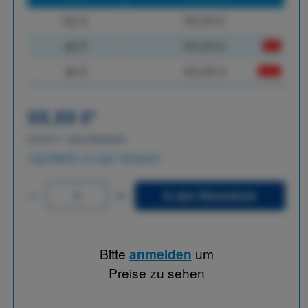
bis
X
XX,XX €
ab
X
XX,XX €
-X%
ab
X
XX,XX €
-XX%
XX,XX €
*
XX,XX €
*
netto Stückpreis
zzgl.MwSt. & zzgl. Versand
In den Warenkorb
Bitte
anmelden
um
Preise zu sehen