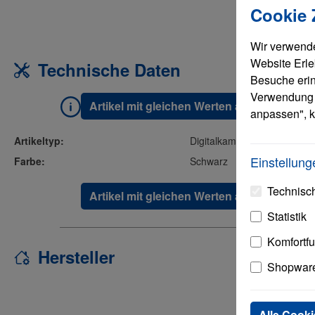
Cookie
Wir verwende
Website Erle
Technische Daten
Besuche erinn
Verwendung 
Artikel mit gleichen Werten anzeigen
anpassen", k
Artikeltyp:
Digitalkamera
Einstellung
Farbe:
Schwarz
Technisch
Artikel mit gleichen Werten anzeigen
Statistik
Komfortf
Hersteller
Shopware
Alle Cooki