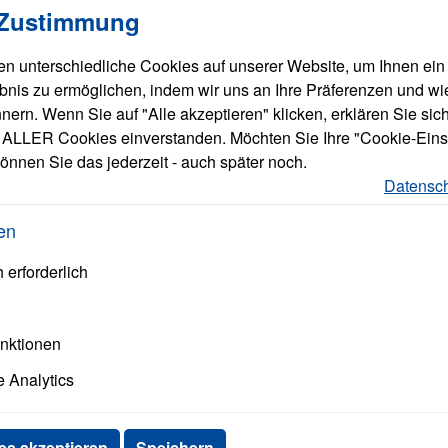
Merkzettel
Eigene Art.Nr.
 Zustimmung
n unterschiedliche Cookies auf unserer Website, um Ihnen ein
bnis zu ermöglichen, indem wir uns an Ihre Präferenzen und wi
ern. Wenn Sie auf "Alle akzeptieren" klicken, erklären Sie sich
ALLER Cookies einverstanden. Möchten Sie Ihre "Cookie-Eins
önnen Sie das jederzeit - auch später noch.
Datensch
en
 erforderlich
unktionen
 Analytics
alle Easypix
Produkte
es akzeptieren
Speichern
anzeigen