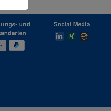
lungs- und
Social Media
sandarten
LinkedIn
Xing
Horn Website
ung
PayPal