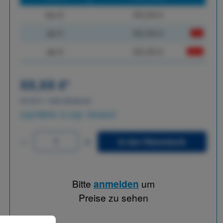
bis
X
XX,XX €
ab
X
XX,XX €
-X%
ab
X
XX,XX €
-XX%
XX,XX €
*
XX,XX €
*
netto Stückpreis
zzgl.MwSt. & zzgl. Versand
In den Warenkorb
Bitte
anmelden
um
Preise zu sehen
 können.
Mehr Informationen ...