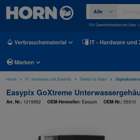
springen
Zur Hauptnavigation springen
Alle
Für Gewerbetreibende über 1
Verbrauchsmaterial
IT - Hardware und
Marken
Home
IT - Hardware und Zubehör
Telefon & Video
Digitalkamer
Easypix GoXtreme Unterwassergehäus
Art. Nr.:
1215952
OEM-Hersteller:
Easypix
OEM-Nr.:
55310
Bildergalerie überspringen