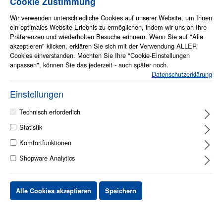
Cookie Zustimmung
Wir verwenden unterschiedliche Cookies auf unserer Website, um Ihnen
ein optimales Website Erlebnis zu ermöglichen, indem wir uns an Ihre
Präferenzen und wiederholten Besuche erinnern. Wenn Sie auf "Alle
akzeptieren" klicken, erklären Sie sich mit der Verwendung ALLER
Info zum Artikel
Cookies einverstanden. Möchten Sie Ihre "Cookie-Einstellungen
anpassen", können Sie das jederzeit - auch später noch.
CD-Marker mit feiner, weicher Rundspitze
Datenschutzerklärung
Permanente, wassergelöste Pigmenttusche, lichtbeständig und
wischfest
Einstellungen
Zur dauerhaften Beschriftung von CD-Rohlingen, CD-ROMs und
DVDs
Technisch erforderlich
Tinte auf Wasserbasis, zum Schutz der Datenträgerschicht
Statistik
1 - 2 Werktage
Komfortfunktionen
Shopware Analytics
Stück
Preis netto
bis
X
XX,XX €
Alle Cookies akzeptieren
Speichern
ab
X
XX,XX €
-X%