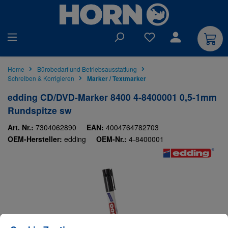
alt springen
Du hast 0 Produkte auf
Home
Bürobedarf und Betriebsausstattung
Schreiben & Korrigieren
Marker / Textmarker
edding CD/DVD-Marker 8400 4-8400001 0,5-1mm
Rundspitze sw
Art. Nr.:
7304062890
EAN:
4004764782703
OEM-Hersteller:
edding
OEM-Nr.:
4-8400001
Bildergalerie überspringen
Cookie-Einstellungen
Diese Website verwendet Cookies, um eine bestmögliche Erfahrung bieten zu