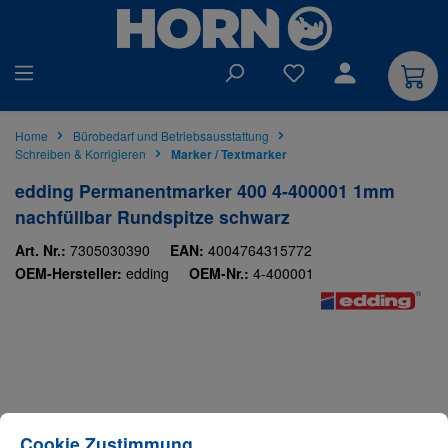
alt springen
Du hast 0 Produkte auf
Home
Bürobedarf und Betriebsausstattung
Schreiben & Korrigieren
Marker / Textmarker
edding Permanentmarker 400 4-400001 1mm
nachfüllbar Rundspitze schwarz
Art. Nr.:
7305030390
EAN:
4004764315772
OEM-Hersteller:
edding
OEM-Nr.:
4-400001
Bildergalerie überspringen
Cookie-Einstellungen
Diese Website verwendet Cookies, um eine bestmögliche Erfahrung bieten zu
Cookie Zustimmung