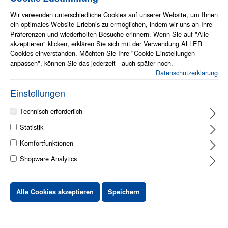
Wir verwenden unterschiedliche Cookies auf unserer Website, um Ihnen
ein optimales Website Erlebnis zu ermöglichen, indem wir uns an Ihre
Präferenzen und wiederholten Besuche erinnern. Wenn Sie auf "Alle
akzeptieren" klicken, erklären Sie sich mit der Verwendung ALLER
Cookies einverstanden. Möchten Sie Ihre "Cookie-Einstellungen
Info zum Artikel
anpassen", können Sie das jederzeit - auch später noch.
Permanentmarker mit Rundspitze
Datenschutzerklärung
Wisch- und wasserfeste, geruchsarme, schnelltrocknende Tusche
Zum Beschriften, Bemalen, Markieren von fast allen Materialien,
Einstellungen
auch Metall, Glas, Kunststoff
Technisch erforderlich
1 - 2 Werktage
Statistik
Komfortfunktionen
Stück
Preis netto
Shopware Analytics
bis
X
XX,XX €
ab
X
XX,XX €
Alle Cookies akzeptieren
Speichern
-X%
ab
X
XX,XX €
-XX%