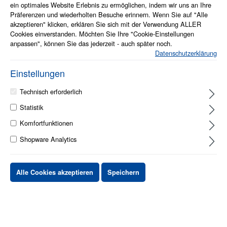
ein optimales Website Erlebnis zu ermöglichen, indem wir uns an Ihre
Präferenzen und wiederholten Besuche erinnern. Wenn Sie auf "Alle
akzeptieren" klicken, erklären Sie sich mit der Verwendung ALLER
Cookies einverstanden. Möchten Sie Ihre "Cookie-Einstellungen
anpassen", können Sie das jederzeit - auch später noch.
Datenschutzerklärung
1 - 2 Werktage
Einstellungen
Stück
Preis netto
Technisch erforderlich
Statistik
bis
X
XX,XX €
Komfortfunktionen
ab
X
XX,XX €
-X%
Shopware Analytics
ab
X
XX,XX €
-XX%
Alle Cookies akzeptieren
Speichern
XX,XX €
*
XX,XX €
*
netto Stückpreis
zzgl.MwSt. & zzgl. Versand