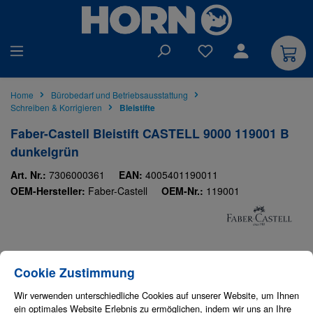
alt springen
Du hast 0 Produkte auf
Home
Bürobedarf und Betriebsausstattung
Schreiben & Korrigieren
Bleistifte
Faber-Castell Bleistift CASTELL 9000 119001 B
dunkelgrün
Art. Nr.:
7306000361
EAN:
4005401190011
OEM-Hersteller:
Faber-Castell
OEM-Nr.:
119001
Bildergalerie überspringen
Cookie-Einstellungen
Diese Website verwendet Cookies, um eine bestmögliche Erfahrung bieten zu
Cookie Zustimmung
Wir verwenden unterschiedliche Cookies auf unserer Website, um Ihnen
ein optimales Website Erlebnis zu ermöglichen, indem wir uns an Ihre