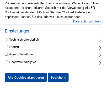
Präferenzen und wiederholten Besuche erinnern. Wenn Sie auf "Alle
akzeptieren" klicken, erklären Sie sich mit der Verwendung ALLER
Cookies einverstanden. Möchten Sie Ihre "Cookie-Einstellungen
anpassen", können Sie das jederzeit - auch später noch.
Datenschutzerklärung
Einstellungen
1 - 2 Werktage
Technisch erforderlich
Stück
Preis netto
Statistik
Komfortfunktionen
bis
X
XX,XX €
Shopware Analytics
ab
X
XX,XX €
-X%
ab
X
XX,XX €
-XX%
Alle Cookies akzeptieren
Speichern
XX,XX €
*
XX,XX €
*
netto Stückpreis
zzgl.MwSt. & zzgl. Versand