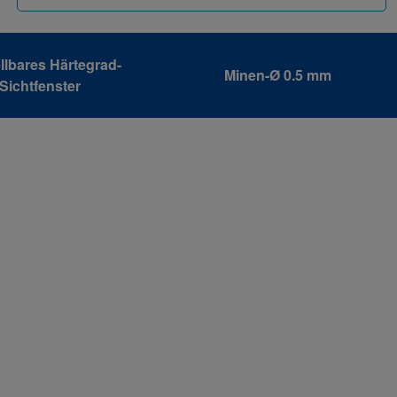
llbares Härtegrad-
Minen-Ø 0.5 mm
Sichtfenster