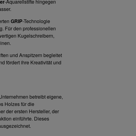
er
-Aquarellstifte hingegen
sser.
ierten
GRIP
-Technologie
. Für den professionellen
hwertigen Kugelschreibern,
einen.
tiften und Anspitzern begleitet
 fördert ihre Kreativität und
 Unternehmen betreibt eigene,
s Holzes für die
r der ersten Hersteller, der
ktion einführte. Dieses
ausgezeichnet.