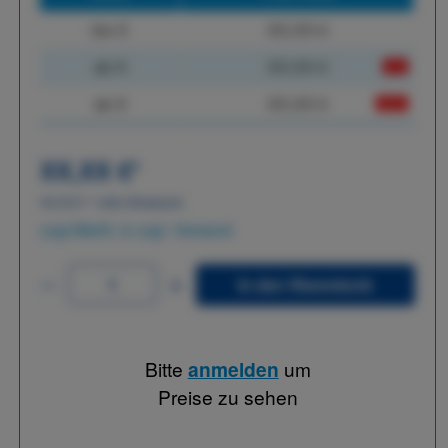
bis
X
XX,XX €
ab
X
XX,XX €
-X%
ab
X
XX,XX €
-XX%
XX,XX €
*
XX,XX €
*
netto Stückpreis
zzgl.MwSt. & zzgl. Versand
In den Warenkorb
Bitte
anmelden
um
Preise zu sehen