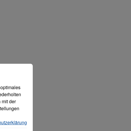
 können.
Mehr Informationen ...
 optimales
ederholten
 mit der
tellungen
utzerklärung