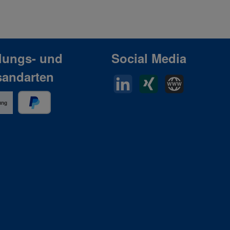
lungs- und
Social Media
sandarten
LinkedIn
Xing
Horn Website
ung
PayPal