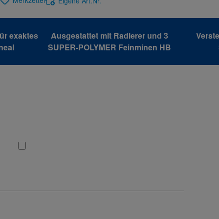
Merkzettel
Eigene Art.Nr.
ür exaktes
Ausgestattet mit Radierer und 3
Verste
neal
SUPER-POLYMER Feinminen HB