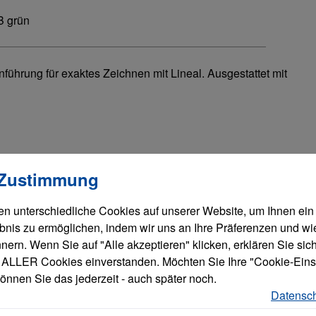
B grün
ührung für exaktes Zeichnen mit Lineal. Ausgestattet mit
llungen
verwendet Cookies, um eine bestmögliche Erfahrung bieten zu
 Zustimmung
n unterschiedliche Cookies auf unserer Website, um Ihnen ein
bnis zu ermöglichen, indem wir uns an Ihre Präferenzen und wi
ern. Wenn Sie auf "Alle akzeptieren" klicken, erklären Sie sich
ALLER Cookies einverstanden. Möchten Sie Ihre "Cookie-Eins
önnen Sie das jederzeit - auch später noch.
Datensch