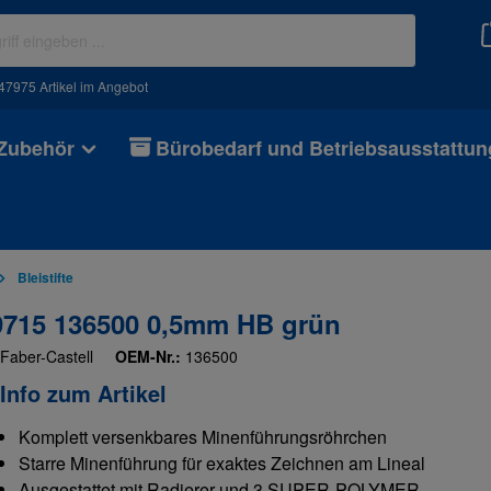
47975 Artikel im Angebot
 Zubehör
Bürobedarf und Betriebsausstattun
Bleistifte
E 9715 136500 0,5mm HB grün
Faber-Castell
OEM-Nr.:
136500
Info zum Artikel
Komplett versenkbares Minenführungsröhrchen
Starre Minenführung für exaktes Zeichnen am Lineal
Ausgestattet mit Radierer und 3 SUPER-POLYMER