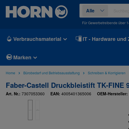
springen
Zur Hauptnavigation springen
Alle
Für Gewerbetreibende über 1
Verbrauchsmaterial
IT - Hardware und
Marken
Home
Bürobedarf und Betriebsausstattung
Schreiben & Korrigieren
Faber-Castell Druckbleistift TK-FIN
Art. Nr.:
7307053360
EAN:
4005401365006
OEM-Hersteller:
Bildergalerie überspringen