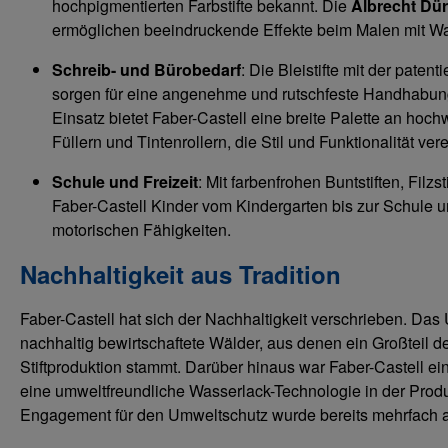
hochpigmentierten Farbstifte bekannt. Die
Albrecht Dür
ermöglichen beeindruckende Effekte beim Malen mit Wa
Schreib- und Bürobedarf
: Die Bleistifte mit der patent
sorgen für eine angenehme und rutschfeste Handhabung
Einsatz bietet Faber-Castell eine breite Palette an hoc
Füllern und Tintenrollern, die Stil und Funktionalität ver
Schule und Freizeit
: Mit farbenfrohen Buntstiften, Filzs
Faber-Castell Kinder vom Kindergarten bis zur Schule und
motorischen Fähigkeiten.
Nachhaltigkeit aus Tradition
Faber-Castell hat sich der Nachhaltigkeit verschrieben. Das
nachhaltig bewirtschaftete Wälder, aus denen ein Großteil de
Stiftproduktion stammt. Darüber hinaus war Faber-Castell eine
eine umweltfreundliche Wasserlack-Technologie in der Produ
Engagement für den Umweltschutz wurde bereits mehrfach 