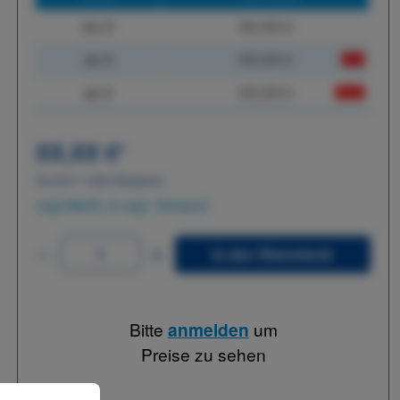
bis
X
XX,XX €
ab
X
XX,XX €
-X%
ab
X
XX,XX €
-XX%
XX,XX €
*
XX,XX €
*
netto Stückpreis
zzgl.MwSt. & zzgl. Versand
In den Warenkorb
Bitte
anmelden
um
Preise zu sehen
 können.
Mehr Informationen ...