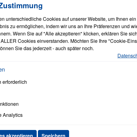
Merkzettel
Eigene Art.Nr.
 Zustimmung
n unterschiedliche Cookies auf unserer Website, um Ihnen ein
bnis zu ermöglichen, indem wir uns an Ihre Präferenzen und wi
ern. Wenn Sie auf "Alle akzeptieren" klicken, erklären Sie sich
ALLER Cookies einverstanden. Möchten Sie Ihre "Cookie-Eins
önnen Sie das jederzeit - auch später noch.
Datensch
en
 erforderlich
unktionen
 Analytics
alle Goobay
Produkte
anzeigen
es akzeptieren
Speichern