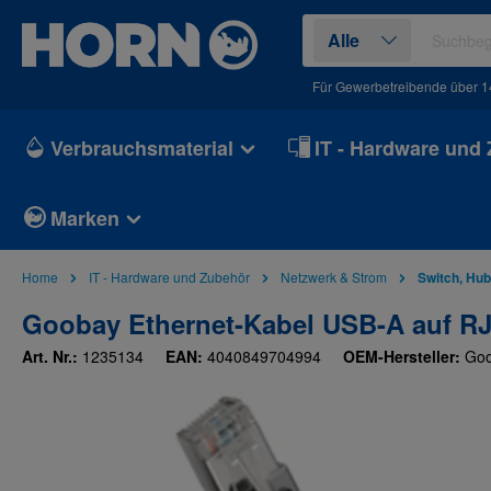
springen
Zur Hauptnavigation springen
Alle
Für Gewerbetreibende über 1
Verbrauchsmaterial
IT - Hardware und
Marken
Home
IT - Hardware und Zubehör
Netzwerk & Strom
Switch, Hub
Goobay Ethernet-Kabel USB-A auf RJ
Art. Nr.:
1235134
EAN:
4040849704994
OEM-Hersteller:
Go
Bildergalerie überspringen