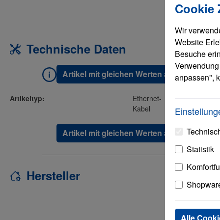
Cookie
Wir verwende
Website Erle
Technische Daten
Besuche erinn
Verwendung 
Artikel mit gleichen Werten anzeigen
anpassen", k
Artikeltyp:
Ethernet-
Kabel
Einstellung
Technisch
Artikel mit gleichen Werten anzeigen
Statistik
Komfortf
Hersteller
Shopware
Alle Cooki