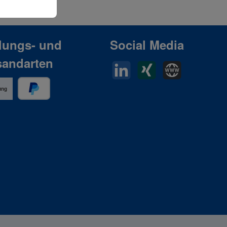
lungs- und
Social Media
sandarten
LinkedIn
Xing
Horn Website
ung
PayPal