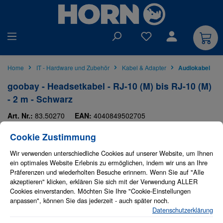
alt springen
Du hast 0 Produkte auf
Home
IT - Hardware und Zubehör
Kabel & Adapter
Audiokabel
goobay - Headsetkabel - RJ-10 (M) bis RJ-10 (M)
- 2 m - Schwarz
Art. Nr.:
83.50270
EAN:
4040849502705
Cookie-Einstellungen
Diese Website verwendet Cookies, um eine bestmögliche Erfahrung bieten zu
OEM-Hersteller:
Goobay
OEM-Nr.:
50270
Cookie Zustimmung
Goobay
Bildergalerie überspringen
Wir verwenden unterschiedliche Cookies auf unserer Website, um Ihnen
ein optimales Website Erlebnis zu ermöglichen, indem wir uns an Ihre
Präferenzen und wiederholten Besuche erinnern. Wenn Sie auf "Alle
akzeptieren" klicken, erklären Sie sich mit der Verwendung ALLER
Cookies einverstanden. Möchten Sie Ihre "Cookie-Einstellungen
anpassen", können Sie das jederzeit - auch später noch.
Datenschutzerklärung