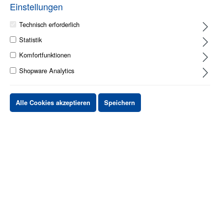
Einstellungen
Technisch erforderlich
Statistik
1 - 2 Werktage
Komfortfunktionen
Shopware Analytics
Stück
Preis netto
bis
X
XX,XX €
Alle Cookies akzeptieren
Speichern
ab
X
XX,XX €
-X%
ab
X
XX,XX €
-XX%
XX,XX €
*
XX,XX €
*
netto Stückpreis
zzgl.MwSt. & zzgl. Versand