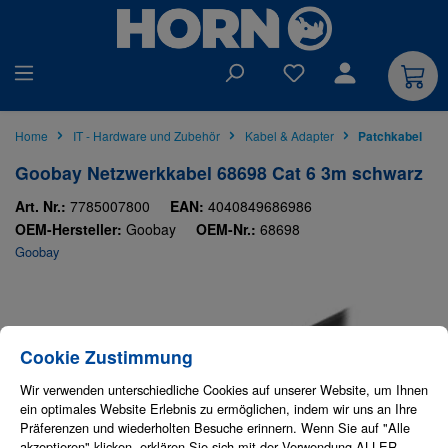
alt springen
Du hast 0 Produkte auf
Home
IT - Hardware und Zubehör
Kabel & Adapter
Patchkabel
Goobay Netzwerkkabel 68698 Cat 6 3m schwarz
Art. Nr.:
7785007800
EAN:
4040849686986
OEM-Hersteller:
Goobay
OEM-Nr.:
68698
Goobay
Bildergalerie überspringen
Cookie-Einstellungen
Diese Website verwendet Cookies, um eine bestmögliche Erfahrung bieten zu
Cookie Zustimmung
Wir verwenden unterschiedliche Cookies auf unserer Website, um Ihnen
ein optimales Website Erlebnis zu ermöglichen, indem wir uns an Ihre
Präferenzen und wiederholten Besuche erinnern. Wenn Sie auf "Alle
akzeptieren" klicken, erklären Sie sich mit der Verwendung ALLER