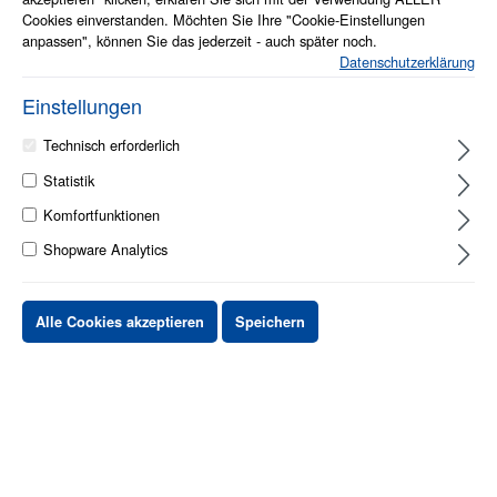
Cookies einverstanden. Möchten Sie Ihre "Cookie-Einstellungen
anpassen", können Sie das jederzeit - auch später noch.
Datenschutzerklärung
1 - 2 Werktage
Einstellungen
Stück
Preis netto
Technisch erforderlich
Statistik
bis
X
XX,XX €
Komfortfunktionen
ab
X
XX,XX €
-X%
Shopware Analytics
ab
X
XX,XX €
-XX%
Alle Cookies akzeptieren
Speichern
XX,XX €
*
XX,XX €
*
netto Stückpreis
zzgl.MwSt. & zzgl. Versand
In den Warenkorb