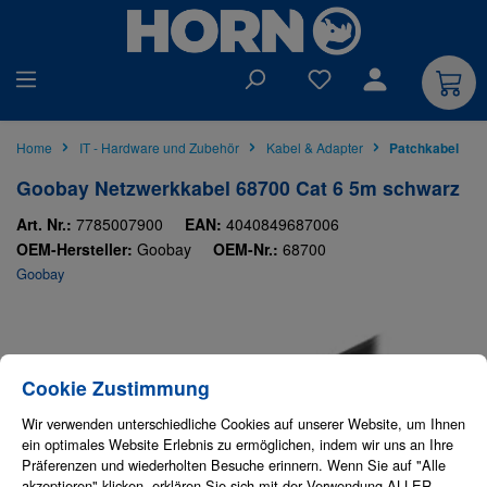
alt springen
Du hast 0 Produkte auf
Home
IT - Hardware und Zubehör
Kabel & Adapter
Patchkabel
Goobay Netzwerkkabel 68700 Cat 6 5m schwarz
Art. Nr.:
7785007900
EAN:
4040849687006
OEM-Hersteller:
Goobay
OEM-Nr.:
68700
Goobay
Bildergalerie überspringen
Cookie-Einstellungen
Diese Website verwendet Cookies, um eine bestmögliche Erfahrung bieten zu
Cookie Zustimmung
Wir verwenden unterschiedliche Cookies auf unserer Website, um Ihnen
ein optimales Website Erlebnis zu ermöglichen, indem wir uns an Ihre
Präferenzen und wiederholten Besuche erinnern. Wenn Sie auf "Alle
akzeptieren" klicken, erklären Sie sich mit der Verwendung ALLER