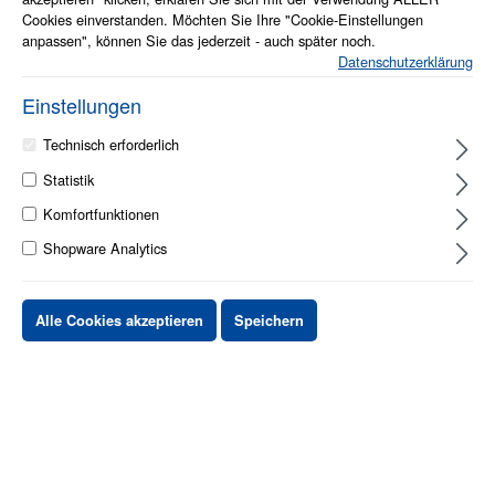
Cookies einverstanden. Möchten Sie Ihre "Cookie-Einstellungen
anpassen", können Sie das jederzeit - auch später noch.
Datenschutzerklärung
1 - 2 Werktage
Einstellungen
Stück
Preis netto
Technisch erforderlich
Statistik
bis
X
XX,XX €
Komfortfunktionen
ab
X
XX,XX €
-X%
Shopware Analytics
ab
X
XX,XX €
-XX%
Alle Cookies akzeptieren
Speichern
XX,XX €
*
XX,XX €
*
netto Stückpreis
zzgl.MwSt. & zzgl. Versand
In den Warenkorb