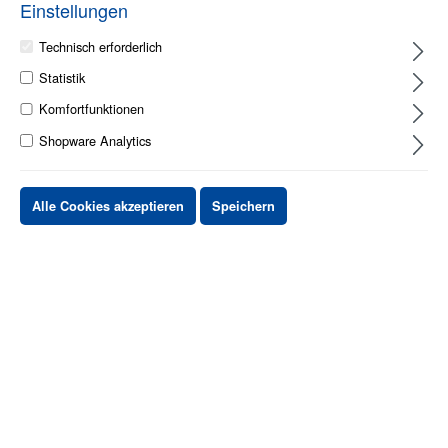
Einstellungen
Technisch erforderlich
Statistik
1 - 2 Werktage
Komfortfunktionen
Shopware Analytics
Stück
Preis netto
bis
X
XX,XX €
Alle Cookies akzeptieren
Speichern
ab
X
XX,XX €
-X%
ab
X
XX,XX €
-XX%
XX,XX €
*
XX,XX €
*
netto Stückpreis
zzgl.MwSt. & zzgl. Versand