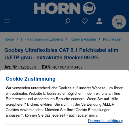
alt springen
Du hast 0 Produkte auf
Home
IT - Hardware und Zubehör
Kabel & Adapter
Patchkabel
Goobay Ultraflexibles CAT 8.1 Patchkabel slim
U/FTP grau - extrakurze Stecker 99.9%
Art. Nr.:
1272873
EAN:
4040849743467
Cookie-Einstellungen
Diese Website verwendet Cookies, um eine bestmögliche Erfahrung bieten zu
OEM-Hersteller:
Goobay
OEM-Nr.:
74346
Cookie Zustimmung
Goobay
Wir verwenden unterschiedliche Cookies auf unserer Website, um Ihnen
Bildergalerie überspringen
ein optimales Website Erlebnis zu ermöglichen, indem wir uns an Ihre
Präferenzen und wiederholten Besuche erinnern. Wenn Sie auf "Alle
akzeptieren" klicken, erklären Sie sich mit der Verwendung ALLER
Cookies einverstanden. Möchten Sie Ihre "Cookie-Einstellungen
anpassen", können Sie das jederzeit - auch später noch.
Datenschutzerklärung