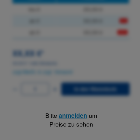
bis
X
XX,XX €
ab
X
XX,XX €
-X%
ab
X
XX,XX €
-XX%
XX,XX €
*
XX,XX €
*
netto Stückpreis
zzgl.MwSt. & zzgl. Versand
In den Warenkorb
Bitte
anmelden
um
Preise zu sehen