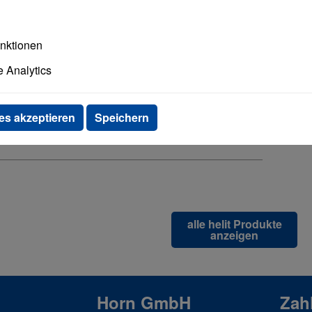
unktionen
 Analytics
es akzeptieren
Speichern
alle helit Produkte
anzeigen
Horn GmbH
Zah