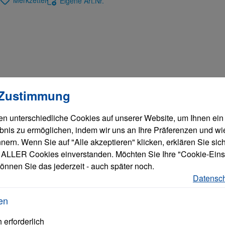
Merkzettel
Eigene Art.Nr.
llungen
verwendet Cookies, um eine bestmögliche Erfahrung bieten zu
 Zustimmung
n unterschiedliche Cookies auf unserer Website, um Ihnen ein
bnis zu ermöglichen, indem wir uns an Ihre Präferenzen und wi
ern. Wenn Sie auf "Alle akzeptieren" klicken, erklären Sie sich
ALLER Cookies einverstanden. Möchten Sie Ihre "Cookie-Eins
önnen Sie das jederzeit - auch später noch.
Datensch
en
 erforderlich