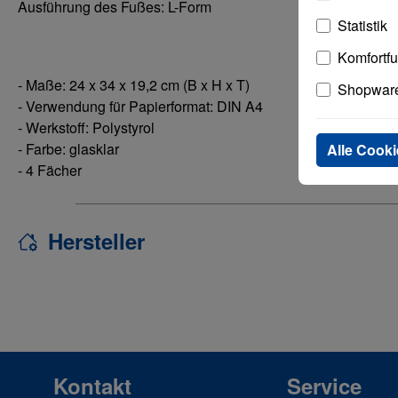
Ausführung des Fußes: L-Form
Statistik
Komfortf
- Maße: 24 x 34 x 19,2 cm (B x H x T)
Shopware
- Verwendung für Papierformat: DIN A4
- Werkstoff: Polystyrol
- Farbe: glasklar
Alle Cooki
- 4 Fächer
Hersteller
Kontakt
Service