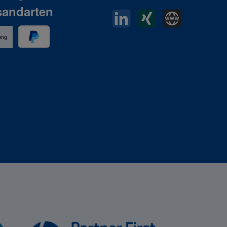
sandarten
LinkedIn
Xing
Horn Website
ung
PayPal