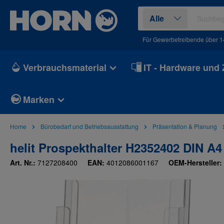
springen
Zur Hauptnavigation springen
Alle
Für Gewerbetreibende über 1
Verbrauchsmaterial
IT - Hardware und
Marken
Home
Bürobedarf und Betriebsausstattung
Präsentation & Planung
helit Prospekthalter H2352402 DIN A4
Art. Nr.:
7127208400
EAN:
4012086001167
OEM-Hersteller:
Bildergalerie überspringen