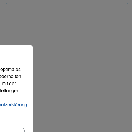
 können.
Mehr Informationen ...
 optimales
ederholten
 mit der
tellungen
utzerklärung