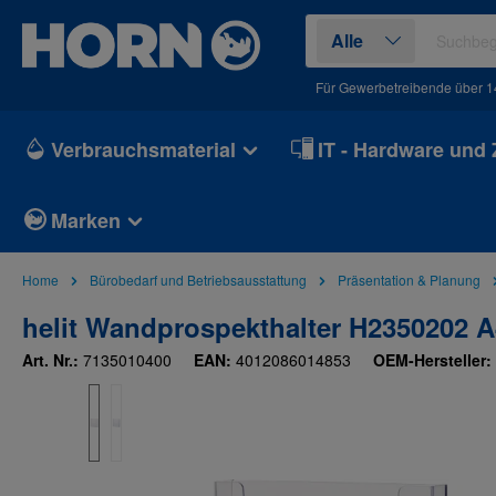
springen
Zur Hauptnavigation springen
Alle
Für Gewerbetreibende über 1
Verbrauchsmaterial
IT - Hardware und
Marken
Home
Bürobedarf und Betriebsausstattung
Präsentation & Planung
helit Wandprospekthalter H2350202 A
Art. Nr.:
7135010400
EAN:
4012086014853
OEM-Hersteller:
Bildergalerie überspringen