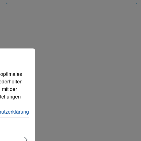
 können.
Mehr Informationen ...
 optimales
ederholten
 mit der
tellungen
utzerklärung