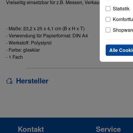
Vielseitig einsetzbar für z.B. Messen, Verkaufstheken und G
Statistik
Komfortf
- Maße: 23,2 x 25 x 4,1 cm (B x H x T)
Shopware
- Verwendung für Papierformat: DIN A4
- Werkstoff: Polystyrol
- Farbe: glasklar
Alle Cooki
- 1 Fach
Hersteller
Kontakt
Service