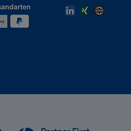
sandarten
LinkedIn
Xing
Horn Website
ung
PayPal