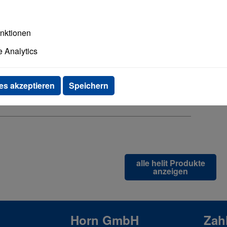
astronomie. Standfest und unempfindlich.
unktionen
 Analytics
es akzeptieren
Speichern
alle helit Produkte
anzeigen
Horn GmbH
Zah