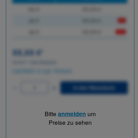
bis
X
XX,XX €
ab
X
XX,XX €
-X%
ab
X
XX,XX €
-XX%
XX,XX €
*
XX,XX €
*
netto Stückpreis
zzgl.MwSt. & zzgl. Versand
In den Warenkorb
Bitte
anmelden
um
Preise zu sehen