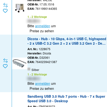
Hersteller:
OEM-Nr.
17.05.1516
EAN:
7611990144365
1 - 2 Werktage
XX,XX €
Bitte
anmelden
um
Preise zu sehen
Dicota - Hub - 10 Gbps, 4-in-1 USB C, highspeed
- 2 x USB-C 3.2 Gen 2 + 2 x USB 3.2 Gen 2 - Desk
top
Art. Nr.:
1228675
Hersteller:
Dicota
OEM-Nr.
D32061
EAN:
7640239421387
Silber
1 - 2 Werktage
XX,XX €
Bitte
anmelden
um
Preise zu sehen
Sandberg USB 3.0 Hub 7 ports - Hub - 7 x Super
Speed USB 3.0 - Desktop
Art. Nr.:
ITM2362072