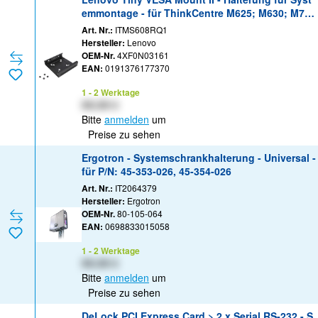
emmontage - für ThinkCentre M625; M630; M70;
M75; M75q Gen 2; M80; M90; M920; ThinkStatio
Art. Nr.:
ITMS608RQ1
n P340
Hersteller:
Lenovo
OEM-Nr.
4XF0N03161
EAN:
0191376177370
1 - 2 Werktage
XX,XX €
Bitte
anmelden
um
Preise zu sehen
Ergotron - Systemschrankhalterung - Universal -
für P/N: 45-353-026, 45-354-026
Art. Nr.:
IT2064379
Hersteller:
Ergotron
OEM-Nr.
80-105-064
EAN:
0698833015058
1 - 2 Werktage
XX,XX €
Bitte
anmelden
um
Preise zu sehen
DeLock PCI Express Card > 2 x Serial RS-232 - S