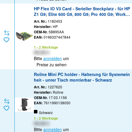
HP Flex IO V3 Card - Serieller Steckplatz - für HP
Z1 G9; Elite 600 G9, 800 G9; Pro 400 G9; Workst
ation Z4 G5
Art. Nr.:
1182453
Hersteller:
HP
OEM-Nr.
5B895AA
EAN:
0196337447844
1 - 2 Werktage
XX,XX €
Bitte
anmelden
um
Preise zu sehen
Roline Mini PC holder - Halterung für Systemein
heit - unter Tisch montierbar - Schwarz
Art. Nr.:
1227620
Hersteller:
Roline
OEM-Nr.
17.03.1156
EAN:
7611990138050
Schwarz
1 - 2 Werktage
XX,XX €
Bitte
anmelden
um