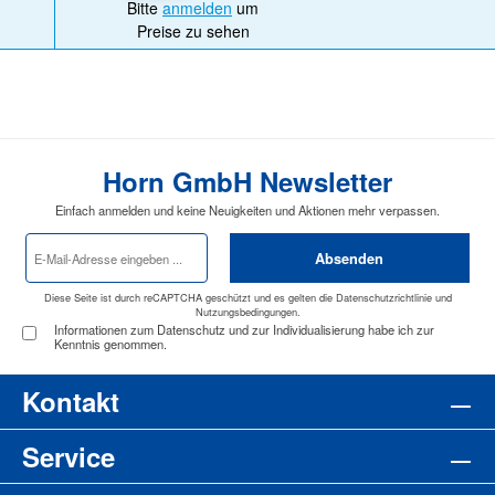
Bitte
anmelden
um
Preise zu sehen
Horn GmbH Newsletter
Einfach anmelden und keine Neuigkeiten und Aktionen mehr verpassen.
E-
Absenden
Mail-
Adresse
*
Diese Seite ist durch reCAPTCHA geschützt und es gelten die
Datenschutzrichtlinie
und
Nutzungsbedingungen
.
Informationen zum Datenschutz und zur Individualisierung habe ich zur
Kenntnis genommen.
Kontakt
Service