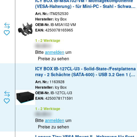
ICY BOX IB-MSA102-VM - Montagekomponente
(VESA-Halterung) - für Mini-PC - Stahl - Schwarz
- unter dem Schreibtisch, hinter Flatpanel, Stan
Art. Nr.:
ITM252530
genbefestigung
Hersteller:
Icy Box
OEM-Nr.
IB-MSA102-VM
EAN:
4250078165965
1 - 2 Werktage
XX,XX €
Bitte
anmelden
um
Preise zu sehen
ICY BOX IB-127CL-U3 - Solid-State-/Festplattena
rray - 2 Schächte (SATA-600) - USB 3.2 Gen 1 (ex
tern)
Art. Nr.:
1163928
Hersteller:
Icy Box
OEM-Nr.
IB-127CL-U3
EAN:
4250078171591
1 - 2 Werktage
XX,XX €
Bitte
anmelden
um
Preise zu sehen
Lenovo Tiny VESA Mount II - Halterung für Syst