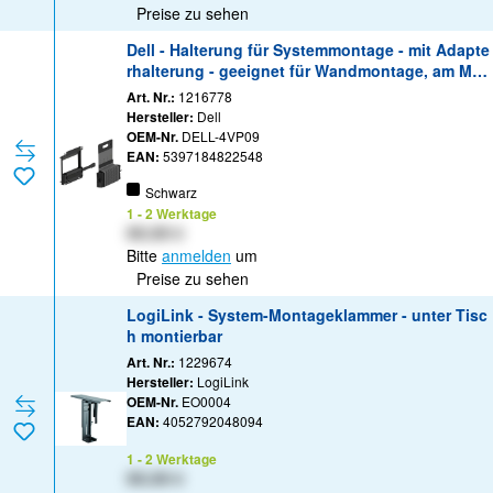
Preise zu sehen
Dell - Halterung für Systemmontage - mit Adapte
rhalterung - geeignet für Wandmontage, am Mo
nitor montierbar
Art. Nr.:
1216778
Hersteller:
Dell
OEM-Nr.
DELL-4VP09
EAN:
5397184822548
Schwarz
1 - 2 Werktage
XX,XX €
Bitte
anmelden
um
Preise zu sehen
LogiLink - System-Montageklammer - unter Tisc
h montierbar
Art. Nr.:
1229674
Hersteller:
LogiLink
OEM-Nr.
EO0004
EAN:
4052792048094
1 - 2 Werktage
XX,XX €