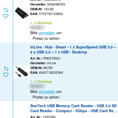
Hersteller:
SANDBERG
OEM-Nr.
133-82
EAN:
5705730133824
1 - 2 Werktage
XX,XX €
Bitte
anmelden
um
Preise zu sehen
InLine - Hub - Smart - 1 x SuperSpeed USB 3.0 +
6 x USB 2.0 + 1 x USB - Desktop
Art. Nr.:
ITM2578021
Hersteller:
InLine
OEM-Nr.
66763
EAN:
4043718232369
1 - 2 Werktage
XX,XX €
Bitte
anmelden
um
Preise zu sehen
StarTech USB Memory Card Reader - USB 3.0 SD
Card Reader - Compact - 5Gbps - USB Card Rea
der - MicroSD USB Adapter - Kartenleser (MMC,
Art. Nr.:
1052390