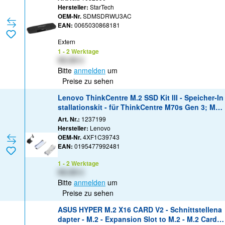
SD, microSD, SDHC, microSDHC, SDXC, microSD
Hersteller:
StarTech
XC) - USB 3.0/USB-C
OEM-Nr.
SDMSDRWU3AC
EAN:
0065030868181
Extern
1 - 2 Werktage
XX,XX €
Bitte
anmelden
um
Preise zu sehen
Lenovo ThinkCentre M.2 SSD Kit III - Speicher-In
stallationskit - für ThinkCentre M70s Gen 3; M75
t Gen 2; M90s Gen 3; ThinkCentre neo 50; Think
Art. Nr.:
1237199
Station P35X
Hersteller:
Lenovo
OEM-Nr.
4XF1C39743
EAN:
0195477992481
1 - 2 Werktage
XX,XX €
Bitte
anmelden
um
Preise zu sehen
ASUS HYPER M.2 X16 CARD V2 - Schnittstellena
dapter - M.2 - Expansion Slot to M.2 - M.2 Card -