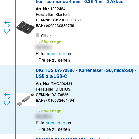
her - schnurlos 4 mm - 0.35 N·m - 2 Akkus
Art. Nr.:
1232464
Hersteller:
StarTech
OEM-Nr.
CTK20PCEDRIVE
EAN:
0065030889759
Silber
1 - 2 Werktage
XX,XX €
Bitte
anmelden
um
Preise zu sehen
DIGITUS DA-70886 - Kartenleser (SD, microSD) -
USB 3.0/USB-C
Art. Nr.:
ITMCA08431
Hersteller:
DIGITUS
OEM-Nr.
DA-70886
EAN:
4016032464464
1 - 2 Werktage
XX,XX €
Bitte
anmelden
um
Preise zu sehen