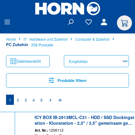
alt springen
Home
IT - Hardware und Zubehör
Computer & Zubehör
PC Zubehör
258 Produkte
Galerieansicht
Produkte filtern
Seite
Seite
Seite
Seite
Seite
1
2
3
4
5
ICY BOX IB-2913MCL-C31 - HDD / SSD Dockingst
ation - Klonstation - 2,5" / 3,5" gemeinsam genu
tzt (6,4 cm/8,9 cm gemeinsam genutzt) - SATA -
Art. Nr.:
1206112
USB 3.2 (Gen 2) - Schwarz