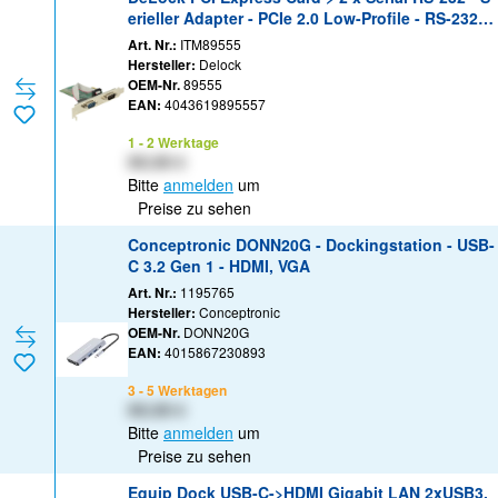
erieller Adapter - PCIe 2.0 Low-Profile - RS-232 x
2
Art. Nr.:
ITM89555
Hersteller:
Delock
OEM-Nr.
89555
EAN:
4043619895557
1 - 2 Werktage
XX,XX €
Bitte
anmelden
um
Preise zu sehen
Conceptronic DONN20G - Dockingstation - USB-
C 3.2 Gen 1 - HDMI, VGA
Art. Nr.:
1195765
Hersteller:
Conceptronic
OEM-Nr.
DONN20G
EAN:
4015867230893
3 - 5 Werktagen
XX,XX €
Bitte
anmelden
um
Preise zu sehen
Equip Dock USB-C->HDMI Gigabit LAN 2xUSB3.