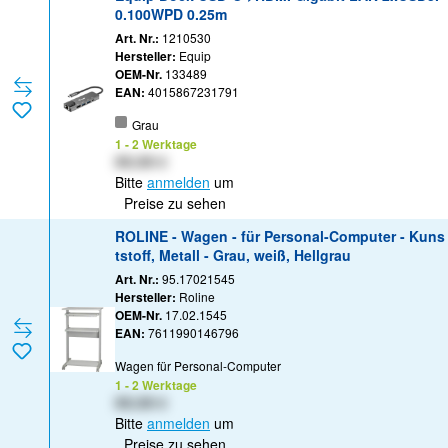
0.100WPD 0.25m
Art. Nr.:
1210530
Hersteller:
Equip
OEM-Nr.
133489
EAN:
4015867231791
Grau
1 - 2 Werktage
XX,XX €
Bitte
anmelden
um
Preise zu sehen
ROLINE - Wagen - für Personal-Computer - Kuns
tstoff, Metall - Grau, weiß, Hellgrau
Art. Nr.:
95.17021545
Hersteller:
Roline
OEM-Nr.
17.02.1545
EAN:
7611990146796
Wagen für Personal-Computer
1 - 2 Werktage
XX,XX €
Bitte
anmelden
um
Preise zu sehen