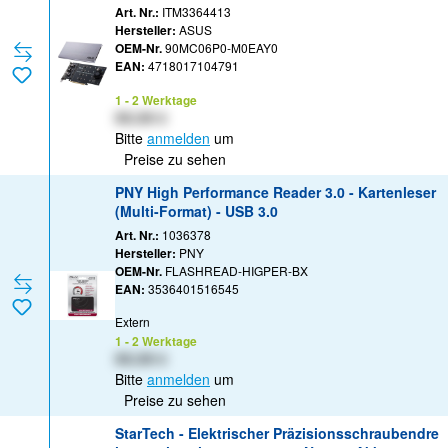
PCIe 3.0 x16
Art. Nr.:
ITM3364413
Hersteller:
ASUS
OEM-Nr.
90MC06P0-M0EAY0
EAN:
4718017104791
1 - 2 Werktage
XX,XX €
Bitte
anmelden
um
Preise zu sehen
PNY High Performance Reader 3.0 - Kartenleser
(Multi-Format) - USB 3.0
Art. Nr.:
1036378
Hersteller:
PNY
OEM-Nr.
FLASHREAD-HIGPER-BX
EAN:
3536401516545
Extern
1 - 2 Werktage
XX,XX €
Bitte
anmelden
um
Preise zu sehen
StarTech - Elektrischer Präzisionsschraubendre