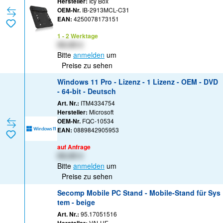
Hersteller:
Icy Box
OEM-Nr.
IB-2913MCL-C31
EAN:
4250078173151
1 - 2 Werktage
XX,XX €
Bitte
anmelden
um
Preise zu sehen
Windows 11 Pro - Lizenz - 1 Lizenz - OEM - DVD
- 64-bit - Deutsch
Art. Nr.:
ITM4334754
Hersteller:
Microsoft
OEM-Nr.
FQC-10534
EAN:
0889842905953
auf Anfrage
XX,XX €
Bitte
anmelden
um
Preise zu sehen
Secomp Mobile PC Stand - Mobile-Stand für Sys
tem - beige
Art. Nr.:
95.17051516
VALUE