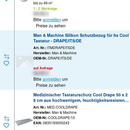
bis zu 49 m²
1 - 2 Werktage
XX,XX €
Bitte
anmelden
um
Preise zu sehen
Man & Machine Silikon Schutzbezug für Its Cool
Tastatur - DRAPE/ITS/DE
Art. Nr.:
ITMDRAPEITSDE
Hersteller:
Man & Machine
OEM-Nr.
DRAPE/ITS/DE
auf Anfrage
XX,XX €
Bitte
anmelden
um
Preise zu sehen
Medizinischer Tastaturschutz Cool Drape 50 x 2
8 cm aus hochwertigem, feuchtigkeitsresistente
m Siliko
Art. Nr.:
MED.COOLDRAPE
Hersteller:
Man & Machine
OEM-Nr.
COOLDRAPE/10
EAN:
0835193000243