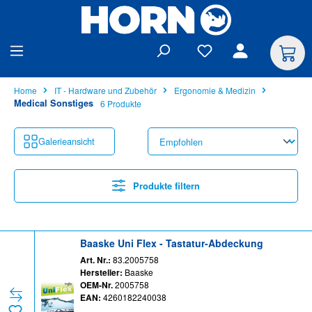
alt springen
Home
IT - Hardware und Zubehör
Ergonomie & Medizin
Medical Sonstiges
6 Produkte
Galerieansicht
Produkte filtern
Baaske Uni Flex - Tastatur-Abdeckung
Art. Nr.:
83.2005758
Hersteller:
Baaske
OEM-Nr.
2005758
EAN:
4260182240038