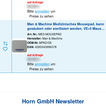
auf Anfrage
XX,XX €
Bitte
anmelden
um
Preise zu sehen
Man & Machine Medizinisches Mousepad, kann
gesäubert oder sterilisiert werden, VE=5 Mauspa
d
Art. Nr.:
MED.MOUSEPAD
Hersteller:
Man & Machine
OEM-Nr.
MPAD/G5
EAN:
4260343996378
auf Anfrage
XX,XX €
Bitte
anmelden
um
Preise zu sehen
Horn GmbH Newsletter