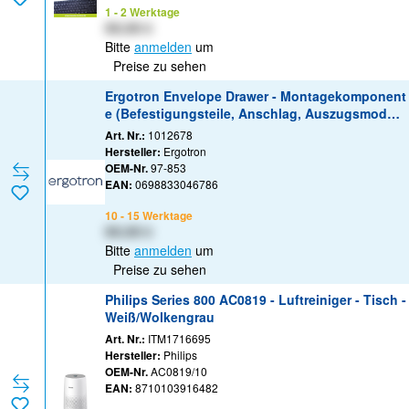
1 - 2 Werktage
XX,XX €
Bitte
anmelden
um
Preise zu sehen
Ergotron Envelope Drawer - Montagekomponent
e (Befestigungsteile, Anschlag, Auszugsmodul)
- Grau, weiß
Art. Nr.:
1012678
Hersteller:
Ergotron
OEM-Nr.
97-853
EAN:
0698833046786
10 - 15 Werktage
XX,XX €
Bitte
anmelden
um
Preise zu sehen
Philips Series 800 AC0819 - Luftreiniger - Tisch -
Weiß/Wolkengrau
Art. Nr.:
ITM1716695
Hersteller:
Philips
OEM-Nr.
AC0819/10
EAN:
8710103916482