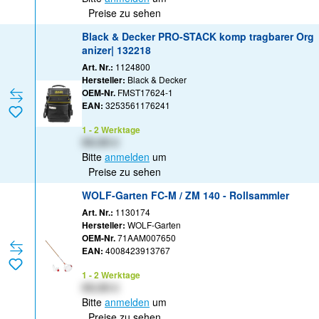
Preise zu sehen
Black & Decker PRO-STACK komp tragbarer Org
anizer| 132218
Art. Nr.:
1124800
Hersteller:
Black & Decker
OEM-Nr.
FMST17624-1
EAN:
3253561176241
1 - 2 Werktage
XX,XX €
Bitte
anmelden
um
Preise zu sehen
WOLF-Garten FC-M / ZM 140 - Rollsammler
Art. Nr.:
1130174
Hersteller:
WOLF-Garten
OEM-Nr.
71AAM007650
EAN:
4008423913767
1 - 2 Werktage
XX,XX €
Bitte
anmelden
um
Preise zu sehen