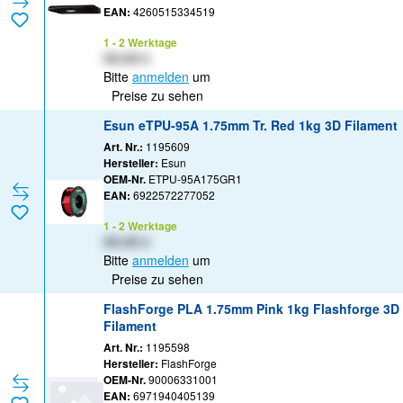
EAN:
4260515334519
1 - 2 Werktage
XX,XX €
Bitte
anmelden
um
Preise zu sehen
Esun eTPU-95A 1.75mm Tr. Red 1kg 3D Filament
Art. Nr.:
1195609
Hersteller:
Esun
OEM-Nr.
ETPU-95A175GR1
EAN:
6922572277052
1 - 2 Werktage
XX,XX €
Bitte
anmelden
um
Preise zu sehen
FlashForge PLA 1.75mm Pink 1kg Flashforge 3D
Filament
Art. Nr.:
1195598
Hersteller:
FlashForge
OEM-Nr.
90006331001
EAN:
6971940405139