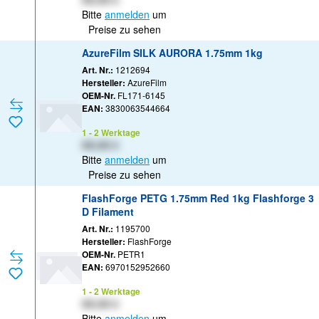
XX,XX €
Bitte
anmelden
um
Preise zu sehen
AzureFilm SILK AURORA 1.75mm 1kg
Art. Nr.:
1212694
Hersteller:
AzureFilm
OEM-Nr.
FL171-6145
EAN:
3830063544664
1 - 2 Werktage
XX,XX €
Bitte
anmelden
um
Preise zu sehen
FlashForge PETG 1.75mm Red 1kg Flashforge 3
D Filament
Art. Nr.:
1195700
Hersteller:
FlashForge
OEM-Nr.
PETR1
EAN:
6970152952660
1 - 2 Werktage
XX,XX €
Bitte
anmelden
um