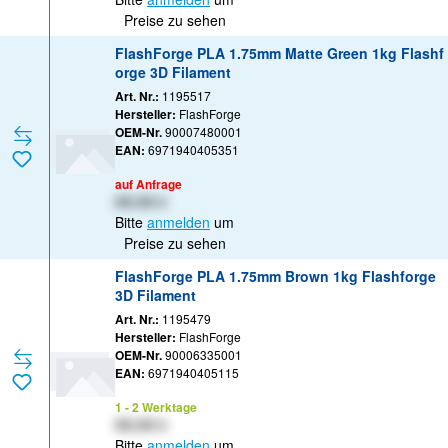
Preise zu sehen
FlashForge PLA 1.75mm Matte Green 1kg Flashf
orge 3D Filament
Art. Nr.:
1195517
Hersteller:
FlashForge
OEM-Nr.
90007480001
EAN:
6971940405351
auf Anfrage
XX,XX €
Bitte
anmelden
um
Preise zu sehen
FlashForge PLA 1.75mm Brown 1kg Flashforge
3D Filament
Art. Nr.:
1195479
Hersteller:
FlashForge
OEM-Nr.
90006335001
EAN:
6971940405115
1 - 2 Werktage
XX,XX €
Bitte
anmelden
um