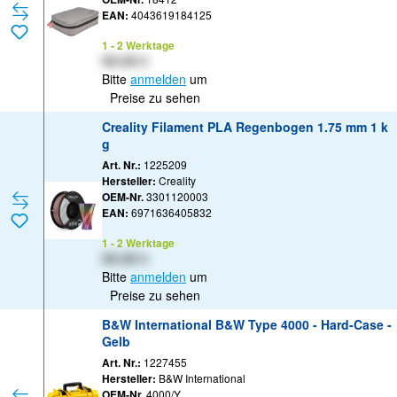
EAN:
4043619184125
1 - 2 Werktage
XX,XX €
Bitte
anmelden
um
Preise zu sehen
Creality Filament PLA Regenbogen 1.75 mm 1 k
g
Art. Nr.:
1225209
Hersteller:
Creality
OEM-Nr.
3301120003
EAN:
6971636405832
1 - 2 Werktage
XX,XX €
Bitte
anmelden
um
Preise zu sehen
B&W International B&W Type 4000 - Hard-Case -
Gelb
Art. Nr.:
1227455
Hersteller:
B&W International
OEM-Nr.
4000/Y