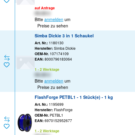
auf Anfrage
XX,XX €
Bitte
anmelden
um
Preise zu sehen
Simba Dickie 3 in 1 Schaukel
Art. Nr.:
1180130
Hersteller:
Simba Dickie
OEM-Nr.
107174109
EAN:
8000796183064
1 - 2 Werktage
XX,XX €
Bitte
anmelden
um
Preise zu sehen
FlashForge PETBL1 - 1 Stück(e) - 1 kg
Art. Nr.:
1195699
Hersteller:
FlashForge
OEM-Nr.
PETBL1
EAN:
6970152952677
1 - 2 Werktage