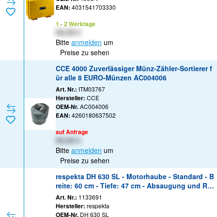
EAN:
4031541703330
1 - 2 Werktage
XX,XX €
Bitte
anmelden
um
Preise zu sehen
CCE 4000 Zuverlässiger Münz-Zähler-Sortierer f
ür alle 8 EURO-Münzen AC004006
Art. Nr.:
ITM03767
Hersteller:
CCE
OEM-Nr.
AC004006
EAN:
4260180637502
auf Anfrage
XX,XX €
Bitte
anmelden
um
Preise zu sehen
respekta DH 630 SL - Motorhaube - Standard - B
reite: 60 cm - Tiefe: 47 cm - Absaugung und Rüc
kführung (mit zusätzlichem Rückführungsset) -
Art. Nr.:
1133691
Schwarz
Hersteller:
respekta
OEM-Nr.
DH 630 SL