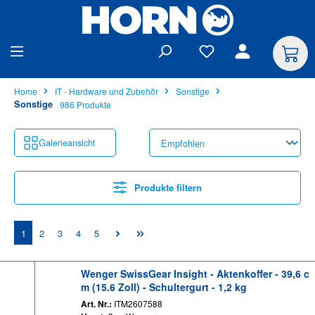
alt springen
Home
IT - Hardware und Zubehör
Sonstige
Sonstige
986 Produkte
Galerieansicht
Produkte filtern
Seite
Seite
Seite
Seite
Seite
1
2
3
4
5
Wenger SwissGear Insight - Aktenkoffer - 39,6 c
m (15.6 Zoll) - Schultergurt - 1,2 kg
Art. Nr.:
ITM2607588