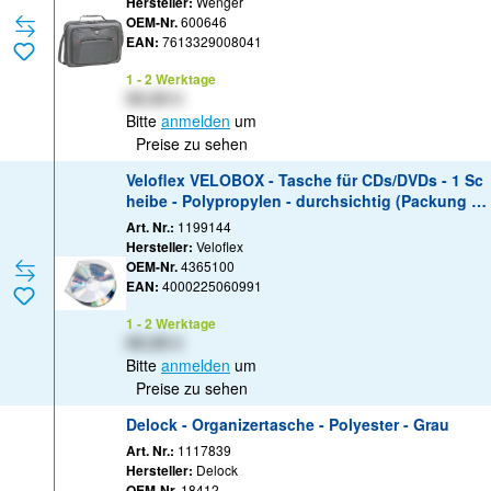
Hersteller:
Wenger
OEM-Nr.
600646
EAN:
7613329008041
1 - 2 Werktage
XX,XX €
Bitte
anmelden
um
Preise zu sehen
Veloflex VELOBOX - Tasche für CDs/DVDs - 1 Sc
heibe - Polypropylen - durchsichtig (Packung mi
t 100)
Art. Nr.:
1199144
Hersteller:
Veloflex
OEM-Nr.
4365100
EAN:
4000225060991
1 - 2 Werktage
XX,XX €
Bitte
anmelden
um
Preise zu sehen
Delock - Organizertasche - Polyester - Grau
Art. Nr.:
1117839
Hersteller:
Delock
OEM-Nr.
18412