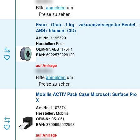
XX,XX €
Bitte
anmelden
um
Preise zu sehen
Esun - Grau - 1 kg - vakuumversiegelter Beutel -
ABS+ filament (3D)
Art. Nr.:
1195520
Hersteller:
Esun
OEM-Nr.
ABS+175H1
EAN:
6922572229129
auf Anfrage
XX,XX €
Bitte
anmelden
um
Preise zu sehen
Mobilis ACTIV Pack Case Microsoft Surface Pro
X
Art. Nr.:
1107374
Hersteller:
Mobilis
OEM-Nr.
051051
EAN:
3700992522593
auf Anfrage