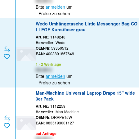
XX,XX €
Bitte
anmelden
um
Preise zu sehen
Wedo Umhängetasche Little Messenger Bag CO
LLEGE Kunstfaser grau
Art. Nr.:
1148248
Hersteller:
Wedo
OEM-Nr.
59350512
EAN:
4003801867649
1 - 2 Werktage
XX,XX €
Bitte
anmelden
um
Preise zu sehen
Man-Machine Universal Laptop Drape 15" wide
3er Pack
Art. Nr.:
1112259
Hersteller:
Man-Machine
OEM-Nr.
DRAPE15W
EAN:
0835193001127
auf Anfrage