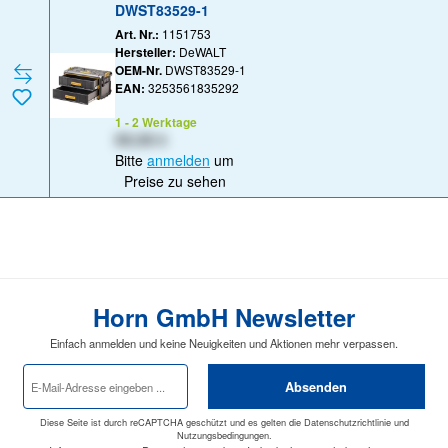
DWST83529-1
Art. Nr.:
1151753
Hersteller:
DeWALT
OEM-Nr.
DWST83529-1
EAN:
3253561835292
1 - 2 Werktage
XX,XX €
Bitte
anmelden
um
Preise zu sehen
Horn GmbH Newsletter
Einfach anmelden und keine Neuigkeiten und Aktionen mehr verpassen.
E-
Absenden
Mail-
Adresse
*
Diese Seite ist durch reCAPTCHA geschützt und es gelten die
Datenschutzrichtlinie
und
Nutzungsbedingungen
.