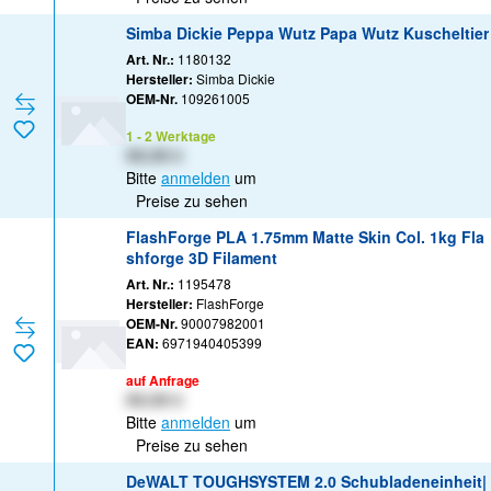
Simba Dickie Peppa Wutz Papa Wutz Kuscheltier
Art. Nr.:
1180132
Hersteller:
Simba Dickie
OEM-Nr.
109261005
1 - 2 Werktage
XX,XX €
Bitte
anmelden
um
Preise zu sehen
FlashForge PLA 1.75mm Matte Skin Col. 1kg Fla
shforge 3D Filament
Art. Nr.:
1195478
Hersteller:
FlashForge
OEM-Nr.
90007982001
EAN:
6971940405399
auf Anfrage
XX,XX €
Bitte
anmelden
um
Preise zu sehen
DeWALT TOUGHSYSTEM 2.0 Schubladeneinheit|