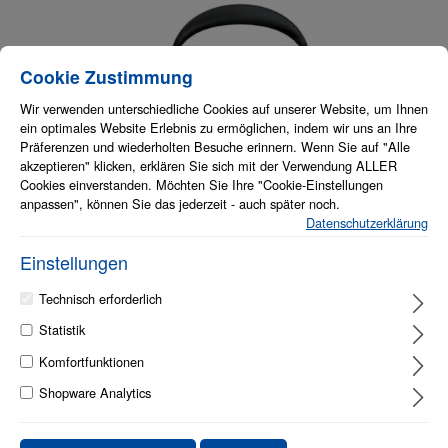
Bildergalerie überspringen
Cookie-Einstellungen
Diese Website verwendet Cookies, um eine bestmögliche Erfahrung bieten zu
Cookie Zustimmung
Wir verwenden unterschiedliche Cookies auf unserer Website, um Ihnen
ein optimales Website Erlebnis zu ermöglichen, indem wir uns an Ihre
Präferenzen und wiederholten Besuche erinnern. Wenn Sie auf "Alle
akzeptieren" klicken, erklären Sie sich mit der Verwendung ALLER
Cookies einverstanden. Möchten Sie Ihre "Cookie-Einstellungen
anpassen", können Sie das jederzeit - auch später noch.
Datenschutzerklärung
Varianten
Verbindungsschnittstellen
Einstellungen
Bluetooth & USB-A
Bluetooth via USB-A
Bluetooth via USB-C
Technisch erforderlich
Statistik
Soundmodus
Komfortfunktionen
Mono
Stereo
Shopware Analytics
Zertifizierungen
MS - Microsoft
UC - Unified