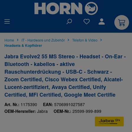
alt springen
Du hast 0 Produkte auf
Home
IT - Hardware und Zubehör
Telefon & Video
Headsets & Kopfhörer
Jabra Evolve2 55 MS Stereo - Headset - On-Ear -
Bluetooth - kabellos - aktive
Rauschunterdrückung - USB-C - Schwarz -
Zoom Certified, Cisco Webex Certified, Alcatel-
Lucent-zertifiziert, Avaya Certified, Unify
Certified, MFi Certified, Google Meet Certifie
Art. Nr.:
1175390
EAN:
5706991027587
OEM-Hersteller:
Jabra
OEM-Nr.:
25599-999-899