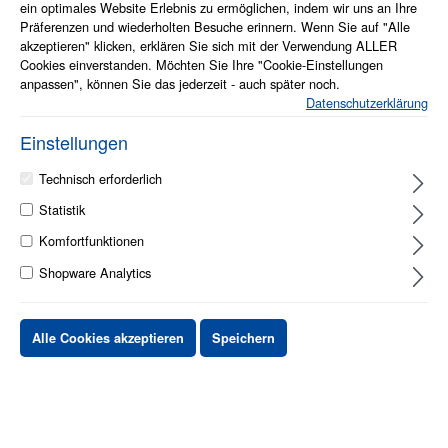
ein optimales Website Erlebnis zu ermöglichen, indem wir uns an Ihre
Präferenzen und wiederholten Besuche erinnern. Wenn Sie auf "Alle
akzeptieren" klicken, erklären Sie sich mit der Verwendung ALLER
Cookies einverstanden. Möchten Sie Ihre "Cookie-Einstellungen
anpassen", können Sie das jederzeit - auch später noch.
Datenschutzerklärung
1 - 2 Werktage
Einstellungen
Stück
Preis netto
Technisch erforderlich
bis
X
XX,XX €
Statistik
Komfortfunktionen
ab
X
XX,XX €
-X%
Shopware Analytics
ab
X
XX,XX €
-XX%
Alle Cookies akzeptieren
Speichern
XX,XX €
*
XX,XX €
*
netto Stückpreis
zzgl.MwSt. & zzgl. Versand