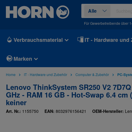
springen
Zur Hauptnavigation springen
Alle
Für Gewerbetreibende über 1
Verbrauchsmaterial
IT - Hardware und
Marken
Home
IT - Hardware und Zubehör
Computer & Zubehör
PC-Sys
Lenovo ThinkSystem SR250 V2 7D7Q - 
GHz - RAM 16 GB - Hot-Swap 6.4 cm (2
keiner
Art. Nr.:
1155750
EAN:
8032976156421
OEM-Hersteller:
Len
Bildergalerie überspringen