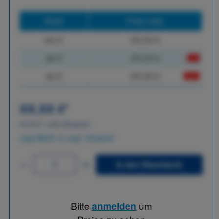
Stück
Preis netto
bis
X
XX,XX €
ab
X
XX,XX €
-X%
ab
X
XX,XX €
-XX%
XX,XX €
*
XX,XX €
*
netto Stückpreis
zzgl.MwSt. & zzgl. Versand
In den Warenkorb
Bitte
anmelden
um