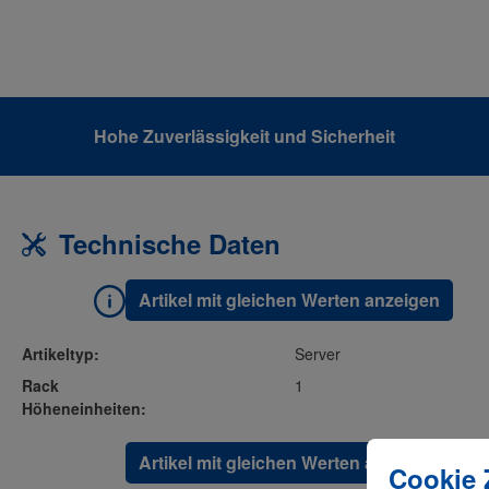
Hohe Zuverlässigkeit und Sicherheit
Technische Daten
Artikel mit gleichen Werten anzeigen
Artikeltyp:
Server
Rack
1
Höheneinheiten:
Cookie-Einste
Diese Website 
Artikel mit gleichen Werten anzeigen
Cookie