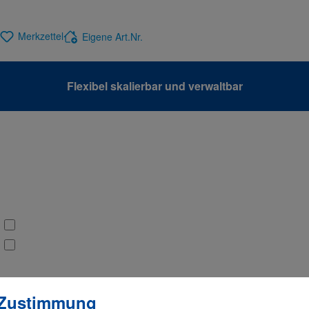
Merkzettel
Eigene Art.Nr.
Flexibel skalierbar und verwaltbar
llungen
verwendet Cookies, um eine bestmögliche Erfahrung bieten zu
 Zustimmung