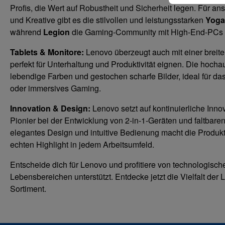
Profis, die Wert auf Robustheit und Sicherheit legen. Für a
und Kreative gibt es die stilvollen und leistungsstarken
Yoga
während
Legion
die Gaming-Community mit High-End-PCs u
Tablets & Monitore:
Lenovo überzeugt auch mit einer breiten
perfekt für Unterhaltung und Produktivität eignen. Die hoch
lebendige Farben und gestochen scharfe Bilder, ideal für da
oder immersives Gaming.
Innovation & Design:
Lenovo setzt auf kontinuierliche Inn
Pionier bei der Entwicklung von 2-in-1-Geräten und faltbare
elegantes Design und intuitive Bedienung macht die Produ
echten Highlight in jedem Arbeitsumfeld.
Entscheide dich für Lenovo und profitiere von technologischer
Lebensbereichen unterstützt. Entdecke jetzt die Vielfalt de
Sortiment.