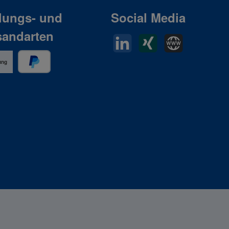
lungs- und
Social Media
sandarten
LinkedIn
Xing
Horn Website
ung
PayPal