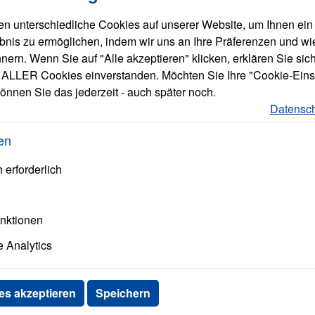
n unterschiedliche Cookies auf unserer Website, um Ihnen ein
bnis zu ermöglichen, indem wir uns an Ihre Präferenzen und wi
ern. Wenn Sie auf "Alle akzeptieren" klicken, erklären Sie sich
ack-Server für wachsende Unternehmen und bietet Leistung,
ALLER Cookies einverstanden. Möchten Sie Ihre "Cookie-Eins
ztem Platzangebot.
önnen Sie das jederzeit - auch später noch.
Datensch
en
 erforderlich
mit Lenovo
twicklung von intelligenten
unktionen
und Arbeiten revolutionieren.
 Analytics
uf Zuverlässigkeit, Leistung
alle Lenovo
Produkte
anzeigen
 – Lenovo bietet für jeden
es akzeptieren
Speichern
ist die erste Wahl für Business-