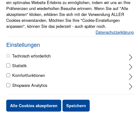
ein optimales Website Erlebnis zu ermöglichen, indem wir uns an Ihre
Präferenzen und wiederholten Besuche erinnern. Wenn Sie auf "Alle
akzeptieren" klicken, erklären Sie sich mit der Verwendung ALLER
Cookies einverstanden. Möchten Sie Ihre "Cookie-Einstellungen
anpassen", können Sie das jederzeit - auch später noch.
Datenschutzerklärung
Einstellungen
Technisch erforderlich
Info zum Artikel
Statistik
Zukunftsfähiges Rechenzentrum
Workload-optimierter Support
Komfortfunktionen
Flexibler Speicher
Shopware Analytics
auf Anfrage
Alle Cookies akzeptieren
Speichern
Stück
Preis netto
bis
X
XX,XX €
ab
X
XX,XX €
-X%