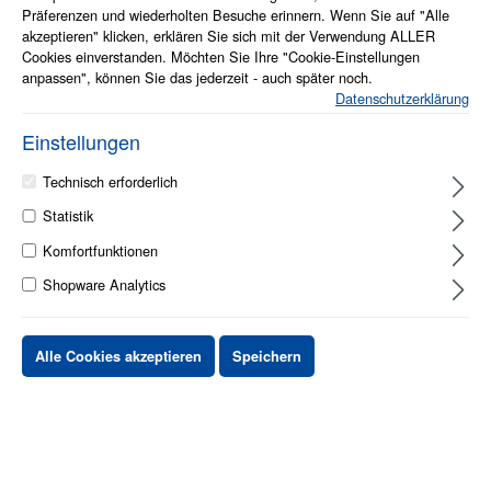
Präferenzen und wiederholten Besuche erinnern. Wenn Sie auf "Alle
akzeptieren" klicken, erklären Sie sich mit der Verwendung ALLER
Cookies einverstanden. Möchten Sie Ihre "Cookie-Einstellungen
anpassen", können Sie das jederzeit - auch später noch.
Datenschutzerklärung
Einstellungen
Technisch erforderlich
Info zum Artikel
Statistik
Flexibel
Komfortfunktionen
Energieeffizient und leise
Leistungsstark und hochwertig
Shopware Analytics
auf Anfrage
Alle Cookies akzeptieren
Speichern
Stück
Preis netto
bis
X
XX,XX €
ab
X
XX,XX €
-X%