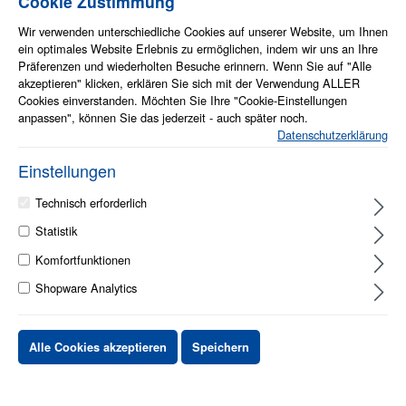
Cookie Zustimmung
Wir verwenden unterschiedliche Cookies auf unserer Website, um Ihnen
ein optimales Website Erlebnis zu ermöglichen, indem wir uns an Ihre
Präferenzen und wiederholten Besuche erinnern. Wenn Sie auf "Alle
akzeptieren" klicken, erklären Sie sich mit der Verwendung ALLER
Cookies einverstanden. Möchten Sie Ihre "Cookie-Einstellungen
anpassen", können Sie das jederzeit - auch später noch.
Datenschutzerklärung
Einstellungen
Info zum Artikel
Technisch erforderlich
Die ST650 V3 bietet zahlreiche Funktionen zur Leistungssteigerung,
Statistik
Verbesserung der Skalierbarkeit und Kostensenkung
Die ST650 V3 bietet zahlreiche Funktionen zur Vereinfachung der
Komfortfunktionen
Wartung und Erhöhung der Systembetriebszeit
Shopware Analytics
Systemverwaltungsfunktionen vereinfachen die lokale und
Fernverwaltung des ST650 V3
Der ST650 V3 bietet die folgenden Energieeffizienzfunktionen, um
Energie zu sparen, die Betriebskosten zu senken und die
Alle Cookies akzeptieren
Speichern
Energieverfügbarkeit zu erhöhen
10 - 15 Werktage