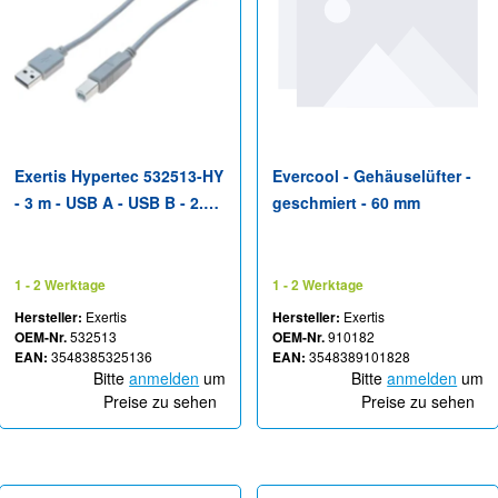
Exertis Hypertec 532513-HY
Evercool - Gehäuselüfter -
- 3 m - USB A - USB B - 2.0 -
geschmiert - 60 mm
480 Mbit/s - Grau
1 - 2 Werktage
1 - 2 Werktage
Hersteller:
Exertis
Hersteller:
Exertis
OEM-Nr.
532513
OEM-Nr.
910182
EAN:
3548385325136
EAN:
3548389101828
Bitte
anmelden
um
Bitte
anmelden
um
Preise zu sehen
Preise zu sehen