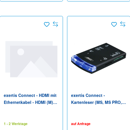
exertis Connect - HDMI mit
exertis Connect -
Ethernetkabel - HDMI (M)
Kartenleser (MS, MS PRO,
bis HDMI (M) - 5 m -
MMC, SD, MS Duo, miniSD,
Schwarz
RS-MMC, microSD, SIM-
Karte, MS Micro) - USB 2.0
1 - 2 Werktage
auf Anfrage