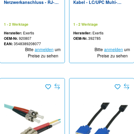
Netzwerkanschluss - RJ-45
Kabel - LC/UPC Multi-
(M) - STP - CAT 6a - IEEE
Modus (M) zu LC/UPC
802.3at
Multi-Modus (M) - 7 m - 2
mm - Glasfaser - Duplex -
1 - 2 Werktage
1 - 2 Werktage
50/125 Mikrometer - OM4 -
Hersteller:
Exertis
Hersteller:
Exertis
halogenfrei - erika
OEM-Nr.
920807
OEM-Nr.
392785
EAN:
3548389208077
Bitte
anmelden
um
Bitte
anmelden
um
Preise zu sehen
Preise zu sehen