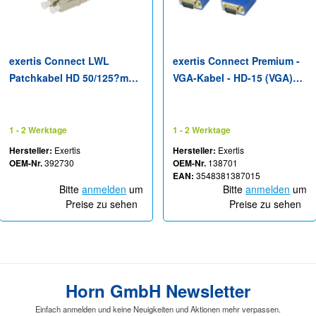
exertis Connect LWL
exertis Connect Premium -
Patchkabel HD 50/125?m
VGA-Kabel - HD-15 (VGA)
OM3-Faser LC Duplex
(M) zu HD-15 (VGA) (M) - 5 V
Stecker/ST Stecker aqua -
- 1.8 m - Schwarz
125 m - Duplex
1 - 2 Werktage
1 - 2 Werktage
Hersteller:
Exertis
Hersteller:
Exertis
OEM-Nr.
392730
OEM-Nr.
138701
EAN:
3548381387015
Bitte
anmelden
um
Bitte
anmelden
um
Preise zu sehen
Preise zu sehen
Horn GmbH Newsletter
Einfach anmelden und keine Neuigkeiten und Aktionen mehr verpassen.