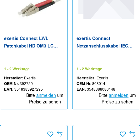
exertis Connect LWL
exertis Connect
Patchkabel HD OM3 LC
Netzanschlusskabel IEC
Duplex 30.0 m - 125 m -
C13 rot 1.8 m - Kabel -
Duplex
Strom/Netzteil
1 - 2 Werktage
1 - 2 Werktage
Hersteller:
Exertis
Hersteller:
Exertis
OEM-Nr.
392729
OEM-Nr.
808014
EAN:
3548383927295
EAN:
3548388080148
Bitte
anmelden
um
Bitte
anmelden
um
Preise zu sehen
Preise zu sehen