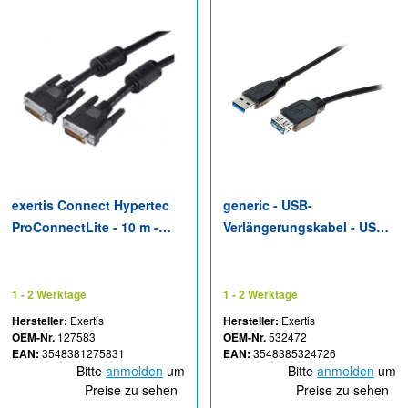
exertis Connect Hypertec
generic - USB-
ProConnectLite - 10 m -
Verlängerungskabel - USB
DVI-D - DVI-D - Männlich -
Typ A (M) zu USB Typ A (W)
Männlich - Schwarz
- USB 3.0 - 5 m - Schwarz
1 - 2 Werktage
1 - 2 Werktage
Hersteller:
Exertis
Hersteller:
Exertis
OEM-Nr.
127583
OEM-Nr.
532472
EAN:
3548381275831
EAN:
3548385324726
Bitte
anmelden
um
Bitte
anmelden
um
Preise zu sehen
Preise zu sehen