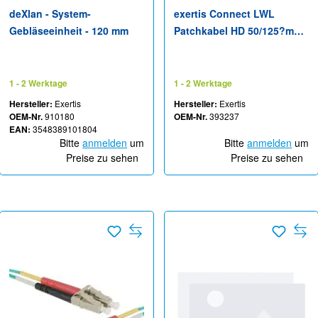
deXlan - System-
exertis Connect LWL
Gebläseeinheit - 120 mm
Patchkabel HD 50/125?m
OM3-Faser SC Duplex
Stecker/LC Stecker aqua -
125 m - Duplex
1 - 2 Werktage
1 - 2 Werktage
Hersteller:
Exertis
Hersteller:
Exertis
OEM-Nr.
910180
OEM-Nr.
393237
EAN:
3548389101804
Bitte
anmelden
um
Bitte
anmelden
um
Preise zu sehen
Preise zu sehen