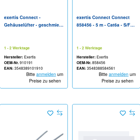
exertis Connect -
exertis Connect Connect
Gehäuselüfter - geschmiert
858456 - 5 m - Cat6a - S/FTP
- 80 mm
(S-STP) - RJ-45 - RJ-45 -
Blau
1 - 2 Werktage
1 - 2 Werktage
Hersteller:
Exertis
Hersteller:
Exertis
OEM-Nr.
910191
OEM-Nr.
858456
EAN:
3548389101910
EAN:
3548388584561
Bitte
anmelden
um
Bitte
anmelden
um
Preise zu sehen
Preise zu sehen