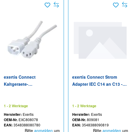
exertis Connect
exertis Connect Strom
Kaltgeraete-
Adapter IEC C14 an C13 -
Verlängerungskabel weiß
Adapter - Strom/Netzteil
0.6 m - Kabel -
Verlängerungskabel
1 - 2 Werktage
1 - 2 Werktage
Hersteller:
Exertis
Hersteller:
Exertis
OEM-Nr.
EXC808078
OEM-Nr.
809081
EAN:
3548388080780
EAN:
3548388090819
Bitte
anmelden
um
Bitte
anmelden
um