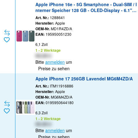
Apple iPhone 16e - 5G Smartphone - Dual-SIM / I
nterner Speicher 128 GB - OLED-Display - 6.1" -
2532 x 1170 Pixel - rear camera 48 MP - front ca
Art. Nr.:
1288641
mera 12 MP - weiß
Hersteller:
Apple
OEM-Nr.
MD1R4ZD/A
EAN:
195950051230
6,1 Zoll
1 - 2 Werktage
XX,XX €
Bitte
anmelden
um
Preise zu sehen
Apple iPhone 17 256GB Lavendel MG6M4ZD/A
Art. Nr.:
ITM11916886
Hersteller:
Apple
OEM-Nr.
MG6M4ZD/A
EAN:
0195950644180
6,3 Zoll
1 - 2 Werktage
XX,XX €
Bitte
anmelden
um
Preise zu sehen