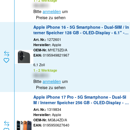
1 - 2 Werktage
XX,XX €
Bitte
anmelden
um
Preise zu sehen
Apple iPhone 16 - 5G Smartphone - Dual-SIM / In
terner Speicher 128 GB - OLED-Display - 6.1" - 2
556 x 1179 Pixel - 2 x Rückkamera 48 MP, 12 MP
Art. Nr.:
1272601
- front camera 12 MP - Schwarz
Hersteller:
Apple
OEM-Nr.
MYE73ZD/A
EAN:
0195949821967
6,1 Zoll
1 - 2 Werktage
XX,XX €
Bitte
anmelden
um
Preise zu sehen
Apple iPhone 17 Pro - 5G Smartphone - Dual-SI
M / Interner Speicher 256 GB - OLED-Display - 6.
3" - 2
Art. Nr.:
1319834
Hersteller:
Apple
OEM-Nr.
MG8J4ZD/A
EAN:
0195950627640