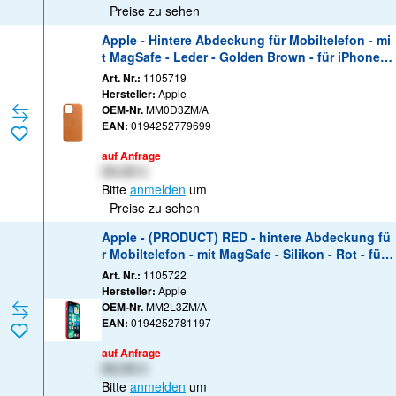
Preise zu sehen
Apple - Hintere Abdeckung für Mobiltelefon - mi
t MagSafe - Leder - Golden Brown - für iPhone 1
3 mini
Art. Nr.:
1105719
Hersteller:
Apple
OEM-Nr.
MM0D3ZM/A
EAN:
0194252779699
auf Anfrage
XX,XX €
Bitte
anmelden
um
Preise zu sehen
Apple - (PRODUCT) RED - hintere Abdeckung fü
r Mobiltelefon - mit MagSafe - Silikon - Rot - für i
Phone 13 Pro
Art. Nr.:
1105722
Hersteller:
Apple
OEM-Nr.
MM2L3ZM/A
EAN:
0194252781197
auf Anfrage
XX,XX €
Bitte
anmelden
um