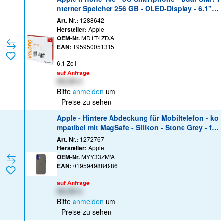
nterner Speicher 256 GB - OLED-Display - 6.1" -
2532 x 1170 Pixel - rear camera 48 MP - front ca
Art. Nr.:
1288642
mera 12 MP - Schwarz
Hersteller:
Apple
OEM-Nr.
MD1T4ZD/A
EAN:
195950051315
6,1 Zoll
auf Anfrage
XX,XX €
Bitte
anmelden
um
Preise zu sehen
Apple - Hintere Abdeckung für Mobiltelefon - ko
mpatibel mit MagSafe - Silikon - Stone Grey - für
iPhone 16
Art. Nr.:
1272767
Hersteller:
Apple
OEM-Nr.
MYY33ZM/A
EAN:
0195949884986
auf Anfrage
XX,XX €
Bitte
anmelden
um
Preise zu sehen