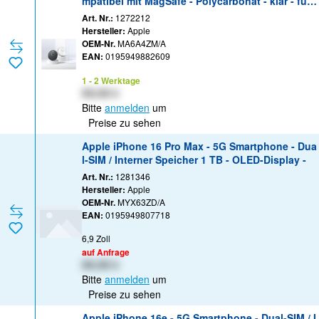
mpatibel mit MagSafe - Polycarbonat - klar - für i
Phone 16
Art. Nr.:
1272212
Hersteller:
Apple
OEM-Nr.
MA6A4ZM/A
EAN:
0195949882609
1 - 2 Werktage
XX,XX €
Bitte
anmelden
um
Preise zu sehen
Apple iPhone 16 Pro Max - 5G Smartphone - Dua
l-SIM / Interner Speicher 1 TB - OLED-Display -
Art. Nr.:
1281346
Hersteller:
Apple
OEM-Nr.
MYX63ZD/A
EAN:
0195949807718
6,9 Zoll
auf Anfrage
XX,XX €
Bitte
anmelden
um
Preise zu sehen
Apple iPhone 16e - 5G Smartphone - Dual-SIM / I