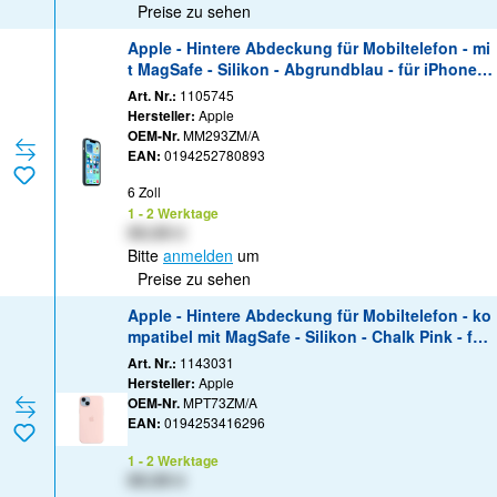
Preise zu sehen
Apple - Hintere Abdeckung für Mobiltelefon - mi
t MagSafe - Silikon - Abgrundblau - für iPhone 1
3
Art. Nr.:
1105745
Hersteller:
Apple
OEM-Nr.
MM293ZM/A
EAN:
0194252780893
6 Zoll
1 - 2 Werktage
XX,XX €
Bitte
anmelden
um
Preise zu sehen
Apple - Hintere Abdeckung für Mobiltelefon - ko
mpatibel mit MagSafe - Silikon - Chalk Pink - für
iPhone 14 Plus
Art. Nr.:
1143031
Hersteller:
Apple
OEM-Nr.
MPT73ZM/A
EAN:
0194253416296
1 - 2 Werktage
XX,XX €