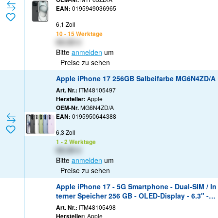
EAN:
0195949036965
6,1 Zoll
10 - 15 Werktage
XX,XX €
Bitte
anmelden
um
Preise zu sehen
Apple iPhone 17 256GB Salbeifarbe MG6N4ZD/A
Art. Nr.:
ITM48105497
Hersteller:
Apple
OEM-Nr.
MG6N4ZD/A
EAN:
0195950644388
6,3 Zoll
1 - 2 Werktage
XX,XX €
Bitte
anmelden
um
Preise zu sehen
Apple iPhone 17 - 5G Smartphone - Dual-SIM / In
terner Speicher 256 GB - OLED-Display - 6.3" - 2
622 x 1206 Pixel (120 Hz) - 2 x Rückkamera 48 M
Art. Nr.:
ITM48105498
P, 48 MP - front camera 18 Megapixel - Mist Blue
Hersteller:
Apple