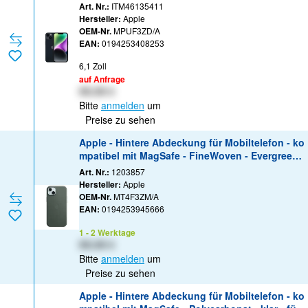
532 x 1170 Pixel - 2 x Rückkamera 12 MP, 12 MP
Art. Nr.:
ITM46135411
- front camera 12 MP - Midnight
Hersteller:
Apple
OEM-Nr.
MPUF3ZD/A
EAN:
0194253408253
6,1 Zoll
auf Anfrage
XX,XX €
Bitte
anmelden
um
Preise zu sehen
Apple - Hintere Abdeckung für Mobiltelefon - ko
mpatibel mit MagSafe - FineWoven - Evergreen -
für iPhone 15 Plus
Art. Nr.:
1203857
Hersteller:
Apple
OEM-Nr.
MT4F3ZM/A
EAN:
0194253945666
1 - 2 Werktage
XX,XX €
Bitte
anmelden
um
Preise zu sehen
Apple - Hintere Abdeckung für Mobiltelefon - ko