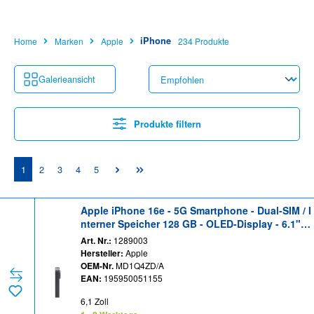
iPhone
Home
Marken
Apple
234 Produkte
Galerieansicht
Produkte filtern
Seite
Seite
Seite
Seite
Seite
1
2
3
4
5
Apple iPhone 16e - 5G Smartphone - Dual-SIM / I
nterner Speicher 128 GB - OLED-Display - 6.1" -
2532 x 1170 Pixel - rear camera 48 MP - front ca
Art. Nr.:
1289003
mera 12 MP - Schwarz
Hersteller:
Apple
OEM-Nr.
MD1Q4ZD/A
EAN:
195950051155
6,1 Zoll