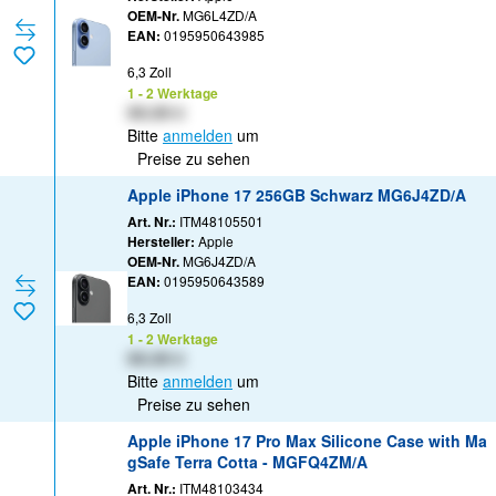
OEM-Nr.
MG6L4ZD/A
EAN:
0195950643985
6,3 Zoll
1 - 2 Werktage
XX,XX €
Bitte
anmelden
um
Preise zu sehen
Apple iPhone 17 256GB Schwarz MG6J4ZD/A
Art. Nr.:
ITM48105501
Hersteller:
Apple
OEM-Nr.
MG6J4ZD/A
EAN:
0195950643589
6,3 Zoll
1 - 2 Werktage
XX,XX €
Bitte
anmelden
um
Preise zu sehen
Apple iPhone 17 Pro Max Silicone Case with Ma
gSafe Terra Cotta - MGFQ4ZM/A
Art. Nr.:
ITM48103434