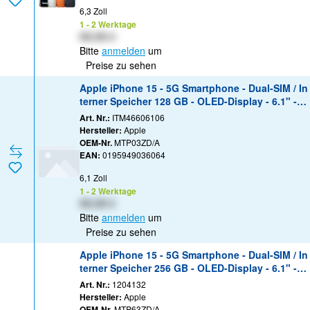
6,3 Zoll
1 - 2 Werktage
XX,XX €
Bitte
anmelden
um
Preise zu sehen
Apple iPhone 15 - 5G Smartphone - Dual-SIM / In
terner Speicher 128 GB - OLED-Display - 6.1" - 2
556 x 1179 Pixel - 2 x Rückkamera 48 MP, 12 MP
Art. Nr.:
ITM46606106
- front camera 12 MP - Schwarz
Hersteller:
Apple
OEM-Nr.
MTP03ZD/A
EAN:
0195949036064
6,1 Zoll
1 - 2 Werktage
XX,XX €
Bitte
anmelden
um
Preise zu sehen
Apple iPhone 15 - 5G Smartphone - Dual-SIM / In
terner Speicher 256 GB - OLED-Display - 6.1" - 2
556 x 1179 Pixel - 2 x Rückkamera 48 MP, 12 MP
Art. Nr.:
1204132
- front camera 12 MP - Schwarz
Hersteller:
Apple
OEM-Nr.
MTP63ZD/A