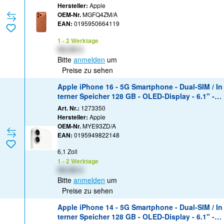
Hersteller:
Apple
OEM-Nr.
MGFQ4ZM/A
EAN:
0195950664119
1 - 2 Werktage
XX,XX €
Bitte
anmelden
um
Preise zu sehen
Apple iPhone 16 - 5G Smartphone - Dual-SIM / In
terner Speicher 128 GB - OLED-Display - 6.1" - 2
556 x 1179 Pixel - 2 x Rückkamera 48 MP, 12 MP
Art. Nr.:
1273350
- front camera 12 MP - weiß
Hersteller:
Apple
OEM-Nr.
MYE93ZD/A
EAN:
0195949822148
6,1 Zoll
1 - 2 Werktage
XX,XX €
Bitte
anmelden
um
Preise zu sehen
Apple iPhone 14 - 5G Smartphone - Dual-SIM / In
terner Speicher 128 GB - OLED-Display - 6.1" - 2