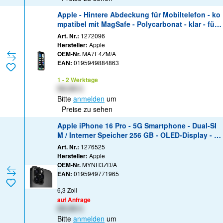
Apple - Hintere Abdeckung für Mobiltelefon - ko
mpatibel mit MagSafe - Polycarbonat - klar - für i
Phone 16 Pro
Art. Nr.:
1272096
Hersteller:
Apple
OEM-Nr.
MA7E4ZM/A
EAN:
0195949884863
1 - 2 Werktage
XX,XX €
Bitte
anmelden
um
Preise zu sehen
Apple iPhone 16 Pro - 5G Smartphone - Dual-SI
M / Interner Speicher 256 GB - OLED-Display - 6.
3" - 2
Art. Nr.:
1276525
Hersteller:
Apple
OEM-Nr.
MYNH3ZD/A
EAN:
0195949771965
6,3 Zoll
auf Anfrage
XX,XX €
Bitte
anmelden
um