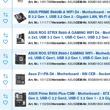
Art. Nr.:
1091788
Hersteller:
ASUS
OEM-Nr.
90MB16I0-M0E
ASUS PRIME B660M-A WIFI D4 - Motherboard - mi
B 3.2 Gen 1, USB 3.2 Gen 2 - Gigabit LAN, Wi-Fi 
Kanal)
Art. Nr.:
1111717
Hersteller:
ASUS
OEM-Nr.
90MB1AE0-M0
ASUS ROG STRIX B660-A GAMING WIFI D4 - Mothe
n 2x2, USB 3.2 Gen 1, USB-C Gen1, USB 3.2 Gen 2
-Grafik (CPU erforderlich) - HD Audio (8-Kanal)
Art. Nr.:
1111604
Hersteller:
ASUS
OEM-Nr.
90MB18S0-M0E
ASUS ROG STRIX B660-I GAMING WIFI - Motherboa
n2, USB-C Gen1, USB 3.2 Gen 1, USB-C Gen 2x2 - 
orderlich) - HD Audio (8-Kanal)
Art. Nr.:
1111459
Hersteller:
ASUS
OEM-Nr.
90MB19C0-M0
Asus Z11PA-D8 - Motherboard - SSI CEB - Socket
Art. Nr.:
1011230
Hersteller:
ASUS
OEM-Nr.
90SB06H0-M0U
ASUS Prime B650-Plus-CSM - Motherboard - ATX 
Gen 2, USB-C 3.2 Gen2, USB-C 3.2 Gen 1 - 2.5 Gi
anal)
Art. Nr.:
1152560
Hersteller:
ASUS
OEM-Nr.
90MB1BS0-M0