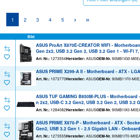
Seite
Seite
Seite
Seite
Seite
1
2
3
4
5
Bild
ASUS ProArt X870E-CREATOR WIFI - Motherboard 
Gen 2x2, USB 3.2 Gen 2, USB 3.2 Gen 1 - Wi-Fi 7,
h) - HD Audio (8-Kanal)
Art. Nr.:
1273554
Hersteller:
ASUS
OEM-Nr.
90MB1IG0-M0E
ASUS PRIME X299-A II - Motherboard - ATX - L
Art. Nr.:
1073770
Hersteller:
ASUS
OEM-Nr.
90MB11F0-M0E
ASUS TUF GAMING B850M-PLUS - Motherboard - m
n 2x2, USB-C 3.2 Gen2, USB 3.2 Gen 2, USB 3.2 Ge
D Audio (8-Kanal)
Art. Nr.:
1284082
Hersteller:
ASUS
OEM-Nr.
90MB1IX0-M0E
ASUS PRIME X870-P - Motherboard - ATX - Socke
Gen2, USB 3.2 Gen 1 - 2.5 Gigabit LAN - Onboard-
Art. Nr.:
1273555
Hersteller:
ASUS
OEM-Nr.
90MB1IT0-M0E