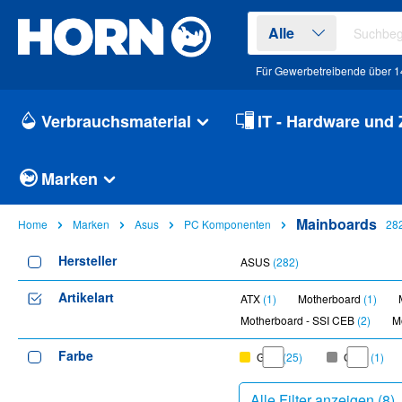
springen
Zur Hauptnavigation springen
Alle
Für Gewerbetreibende über 1
Verbrauchsmaterial
IT - Hardware und
Marken
Mainboards
Home
Marken
Asus
PC Komponenten
28
Hersteller
ASUS
(282)
Artikelart
ATX
(1)
Motherboard
(1)
Motherboard - SSI CEB
(2)
M
Farbe
Gold
(25)
Grau
(1)
Alle Filter anzeigen (
8
)