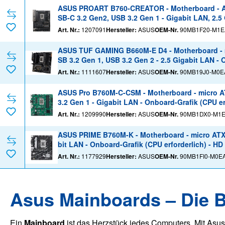
ASUS PROART B760-CREATOR - Motherboard - ATX
SB-C 3.2 Gen2, USB 3.2 Gen 1 - Gigabit LAN, 2.5 
-Kanal)
Art. Nr.:
1207091
Hersteller:
ASUS
OEM-Nr.
90MB1F20-M1E
ASUS TUF GAMING B660M-E D4 - Motherboard - m
SB 3.2 Gen 1, USB 3.2 Gen 2 - 2.5 Gigabit LAN - 
Art. Nr.:
1111607
Hersteller:
ASUS
OEM-Nr.
90MB19J0-M0E
ASUS Pro B760M-C-CSM - Motherboard - micro AT
3.2 Gen 1 - Gigabit LAN - Onboard-Grafik (CPU er
Art. Nr.:
1209990
Hersteller:
ASUS
OEM-Nr.
90MB1DX0-M1
ASUS PRIME B760M-K - Motherboard - micro ATX -
bit LAN - Onboard-Grafik (CPU erforderlich) - HD
Art. Nr.:
1177929
Hersteller:
ASUS
OEM-Nr.
90MB1FI0-M0E
Asus Mainboards – Die B
Ein
Mainboard
ist das Herzstück jedes Computers. Mit Asu