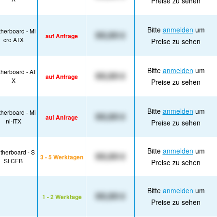
Preise zu sehen
Bitte
anmelden
um
herboard - Mi
XX,XX €
auf Anfrage
cro ATX
Preise zu sehen
Bitte
anmelden
um
herboard - AT
XX,XX €
auf Anfrage
X
Preise zu sehen
Bitte
anmelden
um
herboard - Mi
XX,XX €
auf Anfrage
ni-ITX
Preise zu sehen
Bitte
anmelden
um
therboard - S
XX,XX €
3 - 5 Werktagen
SI CEB
Preise zu sehen
Bitte
anmelden
um
XX,XX €
1 - 2 Werktage
Preise zu sehen