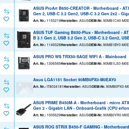
ASUS ProArt B650-CREATOR - Motherboard - ATX 
Gen 2, USB-C 3.2 Gen2, USB-C 3.2 Gen 2x2 - Giga
- HD Audio (8-Kanal)
Art. Nr.:
1155219
Hersteller:
ASUS
OEM-Nr.
90MB1C40-M0
ASUS TUF Gaming B650-Plus - Motherboard - ATX
B 3.1 Gen 2, USB 3.2 Gen 2, USB-C 3.2 Gen2, USB
lich) - HD Audio (8-Kanal)
Art. Nr.:
1149328
Hersteller:
ASUS
OEM-Nr.
90MB1BY0-M0E
ASUS PRO WS TRX50-SAGE WIFI A - Mainboard
Art. Nr.:
1306565
Hersteller:
ASUS
OEM-Nr.
90MB1LE0-M0E
Asus LGA1151 Socket 90MB0PX0-M0EAY0
Art. Nr.:
IT8034181
Hersteller:
ASUS
OEM-Nr.
90MB0PX0-M
ASUS PRIME B450M-A - Motherboard - micro ATX 
Gen 2 - Gigabit LAN - Onboard-Grafik (CPU erford
Art. Nr.:
1005629
Hersteller:
ASUS
OEM-Nr.
90MB0YR0-M0
ASUS ROG STRIX B450-F GAMING - Motherboard -