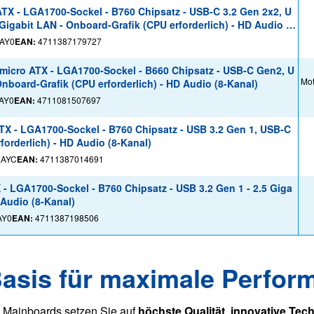
 - LGA1700-Sockel - B760 Chipsatz - USB-C 3.2 Gen 2x2, U
Gigabit LAN - Onboard-Grafik (CPU erforderlich) - HD Audio (8
AY0
EAN:
4711387179727
icro ATX - LGA1700-Sockel - B660 Chipsatz - USB-C Gen2, U
Mot
Onboard-Grafik (CPU erforderlich) - HD Audio (8-Kanal)
AY0
EAN:
4711081507697
X - LGA1700-Sockel - B760 Chipsatz - USB 3.2 Gen 1, USB-C
forderlich) - HD Audio (8-Kanal)
EAYC
EAN:
4711387014691
 LGA1700-Sockel - B760 Chipsatz - USB 3.2 Gen 1 - 2.5 Giga
 Audio (8-Kanal)
AY0
EAN:
4711387198506
asis für maximale Perfor
s Mainboards setzen Sie auf
höchste Qualität
,
innovative Tec