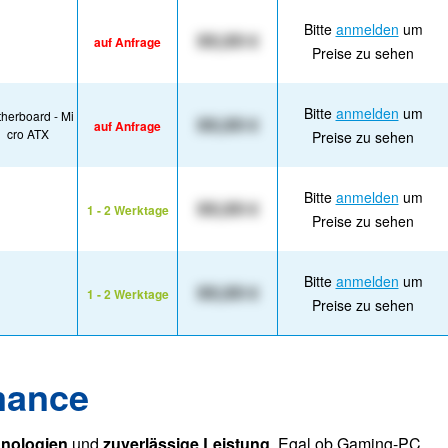
Bitte
anmelden
um
XX,XX €
auf Anfrage
Preise zu sehen
Bitte
anmelden
um
herboard - Mi
XX,XX €
auf Anfrage
cro ATX
Preise zu sehen
Bitte
anmelden
um
XX,XX €
1 - 2 Werktage
Preise zu sehen
Bitte
anmelden
um
XX,XX €
1 - 2 Werktage
Preise zu sehen
mance
hnologien
und
zuverlässige Leistung
. Egal ob Gaming-PC,