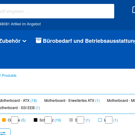
48081 Artikel im Angebot
 Zubehör
Bürobedarf und Betriebsausstattun
2 Produkte
Motherboard - ATX
(18)
Motherboard - Erweitertes ATX
(1)
Motherboard - M
otherboard - SSI EEB
(1)
Orange
(5)
Schwarz
(19)
Silber
(1)
Weiß
(1)