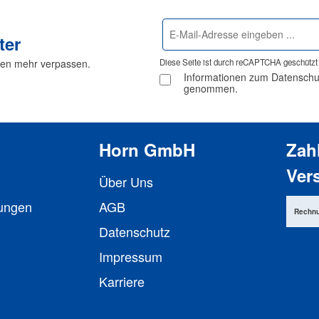
E-
ter
Mail-
Adresse
nen mehr verpassen.
Diese Seite ist durch reCAPTCHA geschützt 
*
Informationen zum Datenschutz
genommen.
Horn GmbH
Zah
Ver
Über Uns
lungen
AGB
Rechn
Datenschutz
Impressum
Karriere