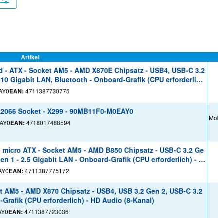
Artikel
- ATX - Socket AM5 - AMD X870E Chipsatz - USB4, USB-C 3.2
 10 Gigabit LAN, Bluetooth - Onboard-Grafik (CPU erforderlic
AY0
EAN:
4711387730775
GA2066 Socket - X299 - 90MB11F0-M0EAY0
Mot
AY0
EAN:
4718017488594
icro ATX - Socket AM5 - AMD B850 Chipsatz - USB-C 3.2 Ge
n 1 - 2.5 Gigabit LAN - Onboard-Grafik (CPU erforderlich) - H
AY0
EAN:
4711387775172
t AM5 - AMD X870 Chipsatz - USB4, USB 3.2 Gen 2, USB-C 3.2
Grafik (CPU erforderlich) - HD Audio (8-Kanal)
AY0
EAN:
4711387723036