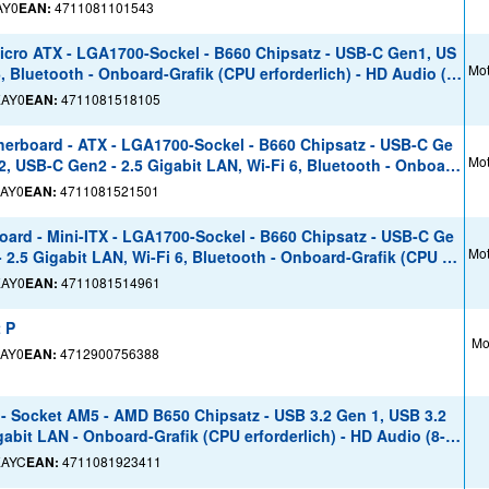
AY0
EAN:
4711081101543
cro ATX - LGA1700-Sockel - B660 Chipsatz - USB-C Gen1, US
Mot
6, Bluetooth - Onboard-Grafik (CPU erforderlich) - HD Audio (8-
EAY0
EAN:
4711081518105
rboard - ATX - LGA1700-Sockel - B660 Chipsatz - USB-C Ge
Mot
, USB-C Gen2 - 2.5 Gigabit LAN, Wi-Fi 6, Bluetooth - Onboard
AY0
EAN:
4711081521501
rd - Mini-ITX - LGA1700-Sockel - B660 Chipsatz - USB-C Ge
Mot
2.5 Gigabit LAN, Wi-Fi 6, Bluetooth - Onboard-Grafik (CPU erf
EAY0
EAN:
4711081514961
 P
Mo
AY0
EAN:
4712900756388
- Socket AM5 - AMD B650 Chipsatz - USB 3.2 Gen 1, USB 3.2
gabit LAN - Onboard-Grafik (CPU erforderlich) - HD Audio (8-K
EAYC
EAN:
4711081923411