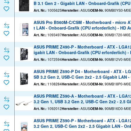
B 3.1 Gen 2 - Gigabit LAN - Onboard-Grafik (CPU 
Art. Nr.:
1005625
Hersteller:
ASUS
OEM-Nr.
90MB0YS0-M0
ASUS Pro B560M-C/CSM - Motherboard - micro AT
t LAN - Onboard-Grafik (CPU erforderlich) - HD A
Art. Nr.:
1093497
Hersteller:
ASUS
OEM-Nr.
90MB1720-M0E
ASUS PRIME Z490-P - Motherboard - ATX - LGA120
igabit LAN - Onboard-Grafik (CPU erforderlich) -
Art. Nr.:
1072594
Hersteller:
ASUS
OEM-Nr.
90MB12V0-M0E
ASUS PRIME Z690-P D4 - Motherboard - ATX - LG
SB 3.2 Gen 2, USB-C Gen 2x2 - 2.5 Gigabit LAN -
Art. Nr.:
1108284
Hersteller:
ASUS
OEM-Nr.
90MB18P0-M0E
ASUS PRIME Z590-A - Motherboard - ATX - LGA1
3.2 Gen 1, USB 3.2 Gen 2, USB-C Gen 2x2 - 2.5 Gi
anal)
Art. Nr.:
1092012
Hersteller:
ASUS
OEM-Nr.
90MB16D0-M0
ASUS PRIME Z590-P - Motherboard - ATX - LGA12
3.2 Gen 2, USB-C Gen 2x2 - 2.5 Gigabit LAN - Onb