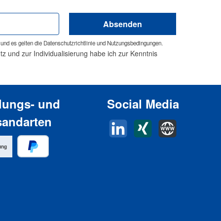
Absenden
und es gelten die
Datenschutzrichtlinie
und
Nutzungsbedingungen
.
 und zur Individualisierung habe ich zur Kenntnis
lungs- und
Social Media
sandarten
LinkedIn
Xing
Horn Website
ung
PayPal