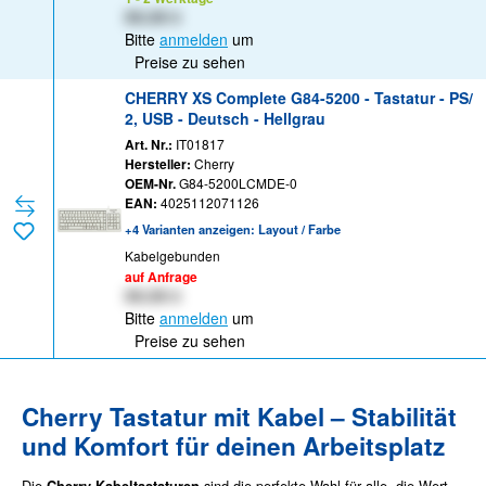
XX,XX €
Bitte
anmelden
um
Preise zu sehen
CHERRY XS Complete G84-5200 - Tastatur - PS/
2, USB - Deutsch - Hellgrau
Art. Nr.:
IT01817
Hersteller:
Cherry
OEM-Nr.
G84-5200LCMDE-0
EAN:
4025112071126
+4 Varianten anzeigen: Layout / Farbe
Kabelgebunden
auf Anfrage
XX,XX €
Bitte
anmelden
um
Preise zu sehen
Cherry Tastatur mit Kabel – Stabilität
und Komfort für deinen Arbeitsplatz
Die
sind die perfekte Wahl für alle, die Wert
Cherry Kabeltastaturen