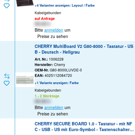
+4 Varianten anzeigen: Layout / Farbe
Kabelgebunden
auf Anfrage
XX,XX €
Bitte
anmelden
um
Preise zu sehen
CHERRY MultiBoard V2 G80-8000 - Tastatur - US
B - Deutsch - Hellgrau
Art. Nr.:
1006228
Hersteller:
Cherry
OEM-Nr.
G80-8000LUVDE-0
EAN:
4025112084720
+1 Variante anzeigen: Farbe
Kabelgebunden
1 - 2 Werktage
XX,XX €
Bitte
anmelden
um
Preise zu sehen
CHERRY SECURE BOARD 1.0 - Tastatur - mit NF
C - USB - US mit Euro-Symbol - Tastenschalter: