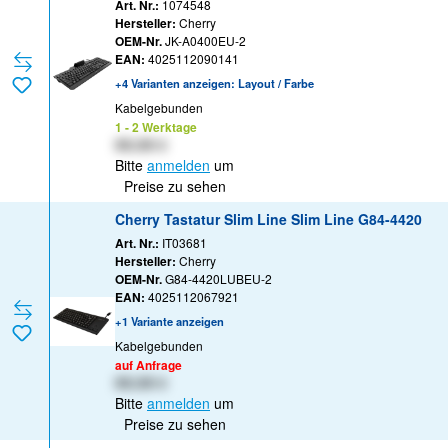
CHERRY LPK - Schwarz
Art. Nr.:
1074548
Hersteller:
Cherry
OEM-Nr.
JK-A0400EU-2
EAN:
4025112090141
+4 Varianten anzeigen: Layout / Farbe
Kabelgebunden
1 - 2 Werktage
XX,XX €
Bitte
anmelden
um
Preise zu sehen
Cherry Tastatur Slim Line Slim Line G84-4420
Art. Nr.:
IT03681
Hersteller:
Cherry
OEM-Nr.
G84-4420LUBEU-2
EAN:
4025112067921
+1 Variante anzeigen
Kabelgebunden
auf Anfrage
XX,XX €
Bitte
anmelden
um
Preise zu sehen