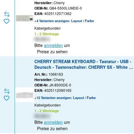
Hersteller:
Cherry
OEM-Nr.
G84-5500LUMDE-0
EAN:
4025112071362
+4 Varianten anzeigen: Layout / Farbe
Kabelgebunden
1 - 2 Werktage
XX,XX €
Bitte
anmelden
um
Preise zu sehen
CHERRY STREAM KEYBOARD - Tastatur - USB -
Deutsch - Tastenschalter: CHERRY SX - White G
ray
Art. Nr.:
1066163
Hersteller:
Cherry
OEM-Nr.
JK-8500DE-0
EAN:
4025112090165
+12 Varianten anzeigen: Layout / Farbe
Kabelgebunden
1 - 2 Werktage
XX,XX €
Bitte
anmelden
um
Preise zu sehen