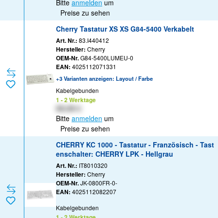
Bitte
anmelden
um
Preise zu sehen
Cherry Tastatur XS XS G84-5400 Verkabelt
Art. Nr.:
83.I440412
Hersteller:
Cherry
OEM-Nr.
G84-5400LUMEU-0
EAN:
4025112071331
+3 Varianten anzeigen: Layout / Farbe
Kabelgebunden
1 - 2 Werktage
XX,XX €
Bitte
anmelden
um
Preise zu sehen
CHERRY KC 1000 - Tastatur - Französisch - Tast
enschalter: CHERRY LPK - Hellgrau
Art. Nr.:
IT8010320
Hersteller:
Cherry
OEM-Nr.
JK-0800FR-0-
EAN:
4025112082207
Kabelgebunden
1 - 2 Werktage