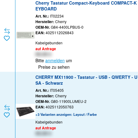
Cherry Tastatur Compact-Keyboard COMPACT-K
EYBOARD
Art. Nr.:
IT02234
Hersteller:
Cherry
OEM-Nr.
G84-4400LPBUS-0
EAN:
4025112026843
Kabelgebunden
auf Anfrage
XX,XX €
Bitte
anmelden
um
Preise zu sehen
CHERRY MX11900 - Tastatur - USB - QWERTY - U
SA - Schwarz
Art. Nr.:
IT05405
Hersteller:
Cherry
OEM-Nr.
G80-11900LUMEU-2
EAN:
4025112050763
+3 Varianten anzeigen: Layout / Farbe
Kabelgebunden
auf Anfrage
XX,XX €