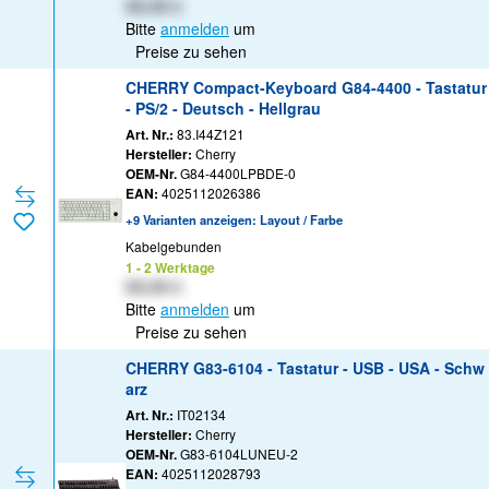
XX,XX €
Bitte
anmelden
um
Preise zu sehen
CHERRY Compact-Keyboard G84-4400 - Tastatur
- PS/2 - Deutsch - Hellgrau
Art. Nr.:
83.I44Z121
Hersteller:
Cherry
OEM-Nr.
G84-4400LPBDE-0
EAN:
4025112026386
+9 Varianten anzeigen: Layout / Farbe
Kabelgebunden
1 - 2 Werktage
XX,XX €
Bitte
anmelden
um
Preise zu sehen
CHERRY G83-6104 - Tastatur - USB - USA - Schw
arz
Art. Nr.:
IT02134
Hersteller:
Cherry
OEM-Nr.
G83-6104LUNEU-2
EAN:
4025112028793