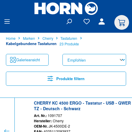
alt springen
Home
Marken
Cherry
Tastaturen
Kabelgebundene Tastaturen
23 Produkte
Galerieansicht
Produkte filtern
CHERRY KC 4500 ERGO - Tastatur - USB - QWER
TZ - Deutsch - Schwarz
Art. Nr.:
1091707
Hersteller:
Cherry
OEM-Nr.
JK-4500DE-2
EAN:
4025112093937