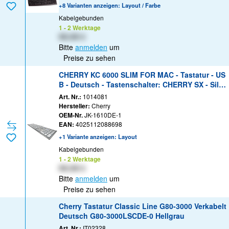
+8 Varianten anzeigen: Layout / Farbe
Kabelgebunden
1 - 2 Werktage
XX,XX €
Bitte
anmelden
um
Preise zu sehen
CHERRY KC 6000 SLIM FOR MAC - Tastatur - US
B - Deutsch - Tastenschalter: CHERRY SX - Silbe
r
Art. Nr.:
1014081
Hersteller:
Cherry
OEM-Nr.
JK-1610DE-1
EAN:
4025112088698
+1 Variante anzeigen: Layout
Kabelgebunden
1 - 2 Werktage
XX,XX €
Bitte
anmelden
um
Preise zu sehen
Cherry Tastatur Classic Line G80-3000 Verkabelt
Deutsch G80-3000LSCDE-0 Hellgrau
Art. Nr.:
IT02328