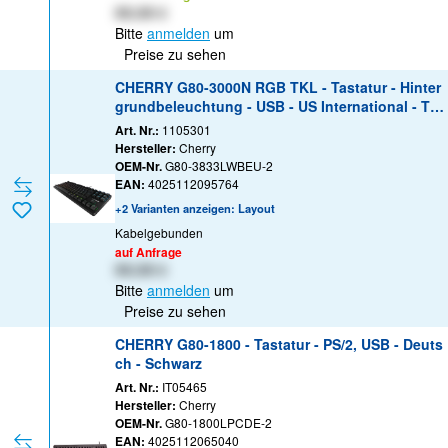
XX,XX €
Bitte
anmelden
um
Preise zu sehen
CHERRY G80-3000N RGB TKL - Tastatur - Hinter
grundbeleuchtung - USB - US International - Tas
tenschalter: CHERRY MX Silent Red - Schwarz
Art. Nr.:
1105301
Hersteller:
Cherry
OEM-Nr.
G80-3833LWBEU-2
EAN:
4025112095764
+2 Varianten anzeigen: Layout
Kabelgebunden
auf Anfrage
XX,XX €
Bitte
anmelden
um
Preise zu sehen
CHERRY G80-1800 - Tastatur - PS/2, USB - Deuts
ch - Schwarz
Art. Nr.:
IT05465
Hersteller:
Cherry
OEM-Nr.
G80-1800LPCDE-2
EAN:
4025112065040