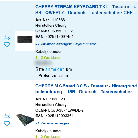
CHERRY STREAM KEYBOARD TKL - Tastatur - U
SB - QWERTZ - Deutsch - Tastenschalter: CHER
RY SX - Schwarz
Art. Nr.:
1110666
Hersteller:
Cherry
OEM-Nr.
JK-8600DE-2
EAN:
4025112097454
+2 Varianten anzeigen: Layout / Farbe
Kabelgebunden
1 - 2 Werktage
XX,XX €
Bitte
anmelden
um
Preise zu sehen
CHERRY MX-Board 3.0 S - Tastatur - Hintergrund
beleuchtung - USB - Deutsch - Tastenschalter:
CHERRY MX Silent Red - Schwarz
Art. Nr.:
1083828
Hersteller:
Cherry
OEM-Nr.
G80-3874LWADE-2
EAN:
4025112093364
+1 Variante anzeigen
Kabelgebunden
1 - 2 Werktage