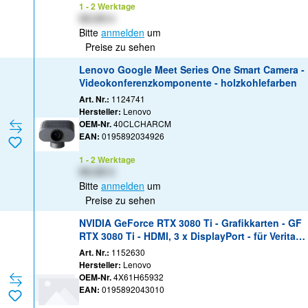
1 - 2 Werktage
XX,XX €
Bitte
anmelden
um
Preise zu sehen
Lenovo Google Meet Series One Smart Camera -
Videokonferenzkomponente - holzkohlefarben
Art. Nr.:
1124741
Hersteller:
Lenovo
OEM-Nr.
40CLCHARCM
EAN:
0195892034926
1 - 2 Werktage
XX,XX €
Bitte
anmelden
um
Preise zu sehen
NVIDIA GeForce RTX 3080 Ti - Grafikkarten - GF
RTX 3080 Ti - HDMI, 3 x DisplayPort - für Veritas
NetBackup Flex 5350
Art. Nr.:
1152630
Hersteller:
Lenovo
OEM-Nr.
4X61H65932
EAN:
0195892043010