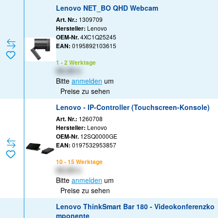
Lenovo NET_BO QHD Webcam
Art. Nr.:
1309709
Hersteller:
Lenovo
OEM-Nr.
4XC1Q25245
EAN:
0195892103615
1 - 2 Werktage
XX,XX €
Bitte
anmelden
um
Preise zu sehen
Lenovo - IP-Controller (Touchscreen-Konsole)
Art. Nr.:
1260708
Hersteller:
Lenovo
OEM-Nr.
12SQ0000GE
EAN:
0197532953857
10 - 15 Werktage
XX,XX €
Bitte
anmelden
um
Preise zu sehen
Lenovo ThinkSmart Bar 180 - Videokonferenzko
mponente