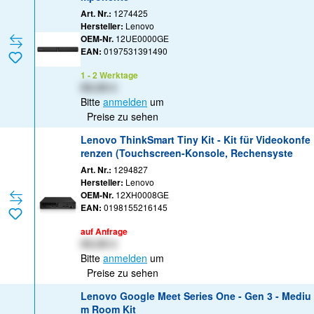
Art. Nr.:
1274425
Hersteller:
Lenovo
OEM-Nr.
12UE0000GE
EAN:
0197531391490
1 - 2 Werktage
XX,XX €
Bitte
anmelden
um
Preise zu sehen
Lenovo ThinkSmart Tiny Kit - Kit für Videokonfe
renzen (Touchscreen-Konsole, Rechensyste
Art. Nr.:
1294827
Hersteller:
Lenovo
OEM-Nr.
12XH0008GE
EAN:
0198155216145
auf Anfrage
XX,XX €
Bitte
anmelden
um
Preise zu sehen
Lenovo Google Meet Series One - Gen 3 - Mediu
m Room Kit