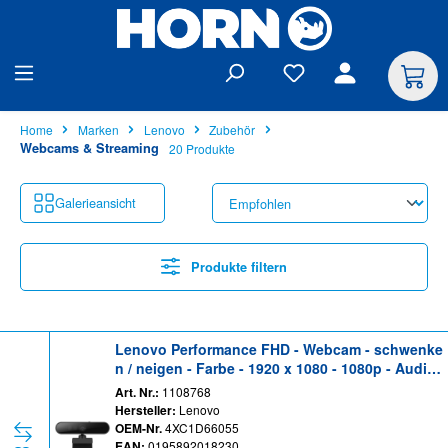
alt springen
Home
Marken
Lenovo
Zubehör
Webcams & Streaming
20 Produkte
Galerieansicht
Produkte filtern
Lenovo Performance FHD - Webcam - schwenke
n / neigen - Farbe - 1920 x 1080 - 1080p - Audio -
USB 2.0 - MJPEG, YUY2 - Gleichstrom 5 V
Art. Nr.:
1108768
Hersteller:
Lenovo
OEM-Nr.
4XC1D66055
EAN:
0195892018230