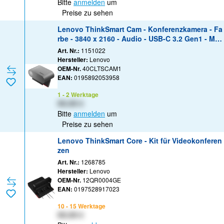
Bitte
anmelden
um
Preise zu sehen
Lenovo ThinkSmart Cam - Konferenzkamera - Fa
rbe - 3840 x 2160 - Audio - USB-C 3.2 Gen1 - MJ
PEG, YUYV, H.264
Art. Nr.:
1151022
Hersteller:
Lenovo
OEM-Nr.
40CLTSCAM1
EAN:
0195892053958
1 - 2 Werktage
XX,XX €
Bitte
anmelden
um
Preise zu sehen
Lenovo ThinkSmart Core - Kit für Videokonferen
zen
Art. Nr.:
1268785
Hersteller:
Lenovo
OEM-Nr.
12QR0004GE
EAN:
0197528917023
10 - 15 Werktage
XX,XX €