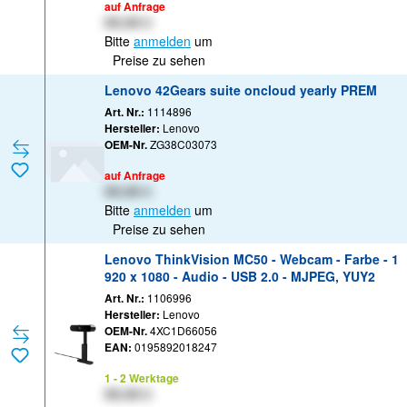
auf Anfrage
XX,XX €
Bitte
anmelden
um
Preise zu sehen
Lenovo 42Gears suite oncloud yearly PREM
Art. Nr.:
1114896
Hersteller:
Lenovo
OEM-Nr.
ZG38C03073
auf Anfrage
XX,XX €
Bitte
anmelden
um
Preise zu sehen
Lenovo ThinkVision MC50 - Webcam - Farbe - 1
920 x 1080 - Audio - USB 2.0 - MJPEG, YUY2
Art. Nr.:
1106996
Hersteller:
Lenovo
OEM-Nr.
4XC1D66056
EAN:
0195892018247
1 - 2 Werktage
XX,XX €