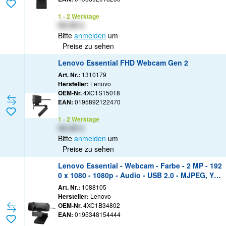
1 - 2 Werktage
XX,XX €
Bitte
anmelden
um
Preise zu sehen
Lenovo Essential FHD Webcam Gen 2
Art. Nr.:
1310179
Hersteller:
Lenovo
OEM-Nr.
4XC1S15018
EAN:
0195892122470
1 - 2 Werktage
XX,XX €
Bitte
anmelden
um
Preise zu sehen
Lenovo Essential - Webcam - Farbe - 2 MP - 192
0 x 1080 - 1080p - Audio - USB 2.0 - MJPEG, YUY
2
Art. Nr.:
1088105
Hersteller:
Lenovo
OEM-Nr.
4XC1B34802
EAN:
0195348154444