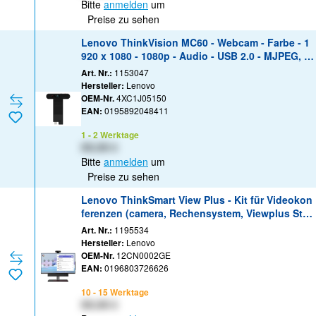
Bitte
anmelden
um
Preise zu sehen
Lenovo ThinkVision MC60 - Webcam - Farbe - 1
920 x 1080 - 1080p - Audio - USB 2.0 - MJPEG, Y
UY2
Art. Nr.:
1153047
Hersteller:
Lenovo
OEM-Nr.
4XC1J05150
EAN:
0195892048411
1 - 2 Werktage
XX,XX €
Bitte
anmelden
um
Preise zu sehen
Lenovo ThinkSmart View Plus - Kit für Videokon
ferenzen (camera, Rechensystem, Viewplus Styl
us) - mit 3 Jahre Lenovo Premier Support + 1 Ja
Art. Nr.:
1195534
hr Wartung - Schwarz
Hersteller:
Lenovo
OEM-Nr.
12CN0002GE
EAN:
0196803726626
10 - 15 Werktage
XX,XX €