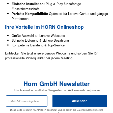
Plug & Play für sofortige
Einfache Installation:
Einsatzbereitschaft.
Optimiert für Lenovo Geräte und gängige
Perfekte Kompatibilität:
Plattformen.
Ihre Vorteile im HORN Onlineshop
Große Auswahl an Lenovo Webcams
Schnelle Lieferung & sichere Bezahlung
Kompetente Beratung & Top-Service
Entdecken Sie jetzt unsere Lenovo Webcams und sorgen Sie für
professionelle Videoqualität bei jedem Meeting.
Horn GmbH Newsletter
Einfach anmelden und keine Neuigkeiten und Aktionen mehr verpassen.
E-
Absenden
Mail-
Adresse
*
Diese Seite ist durch reCAPTCHA geschützt und es gelten die
Datenschutzrichtlinie
und
Nutzungsbedingungen
.