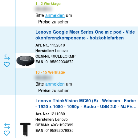
1 - 2 Werktage
XX,XX €
Bitte
anmelden
um
Preise zu sehen
Lenovo Google Meet Series One mic pod - Vide
okonferenzkomponente - holzkohlefarben
Art. Nr.:
1152610
Hersteller:
Lenovo
OEM-Nr.
40CLBLCKMP
EAN:
0195892034872
10 - 15 Werktage
XX,XX €
Bitte
anmelden
um
Preise zu sehen
Lenovo ThinkVision MC60 (S) - Webcam - Farbe
- 1920 x 1080 - 1080p - Audio - USB 2.0 - MJPEG,
YUY2
Art. Nr.:
1211080
Hersteller:
Lenovo
OEM-Nr.
4XC1K97399
EAN:
0195892079835