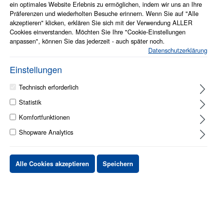
ein optimales Website Erlebnis zu ermöglichen, indem wir uns an Ihre
Präferenzen und wiederholten Besuche erinnern. Wenn Sie auf "Alle
akzeptieren" klicken, erklären Sie sich mit der Verwendung ALLER
Cookies einverstanden. Möchten Sie Ihre "Cookie-Einstellungen
anpassen", können Sie das jederzeit - auch später noch.
Datenschutzerklärung
Einstellungen
Technisch erforderlich
Info zum Artikel
Statistik
Vollständig Plug-and-Play-fähig, sodass Benutzer Anrufe im Büro
oder unterwegs entgegennehmen können.
Komfortfunktionen
Dank der kristallklaren Audioqualität und dem Tragekomfort rund um
Shopware Analytics
die Uhr bearbeiten Sie jeden Anruf mit Leichtigkeit.
1 - 2 Werktage
Alle Cookies akzeptieren
Speichern
Stück
Preis netto
bis
X
XX,XX €