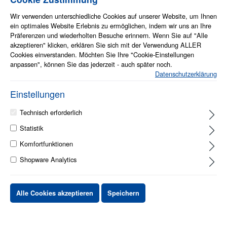
Bildergalerie überspringen
Wir verwenden unterschiedliche Cookies auf unserer Website, um Ihnen
ein optimales Website Erlebnis zu ermöglichen, indem wir uns an Ihre
Präferenzen und wiederholten Besuche erinnern. Wenn Sie auf "Alle
akzeptieren" klicken, erklären Sie sich mit der Verwendung ALLER
Cookies einverstanden. Möchten Sie Ihre "Cookie-Einstellungen
anpassen", können Sie das jederzeit - auch später noch.
Datenschutzerklärung
Einstellungen
Technisch erforderlich
Info zum Artikel
Statistik
Ideal für längeren Gebrauch, lange Telefonkonferenzen und das
Komfortfunktionen
Anhören von Multimedia-Dateien
Das Mikrofon mit Geräuschunterdrückung blendet die Stimme von
Shopware Analytics
Anrufern in der Nähe aus und sorgt so für maximale Privatsphäre bei
Anrufen
Varianten mit USB- oder universellem USB-C-Anschluss
Alle Cookies akzeptieren
Speichern
Anschluss an Smartphones und Tablets über einen 3,5-mm-
Anschluss
Berührungssteuerung zum Annehmen/Beenden von Anrufen, zum
Erhöhen/Verringern der Lautstärke und zum Stummschalten des