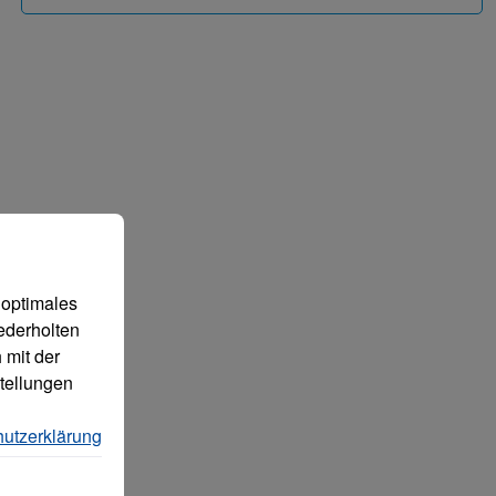
 können.
Mehr Informationen ...
 optimales
ederholten
 mit der
tellungen
utzerklärung