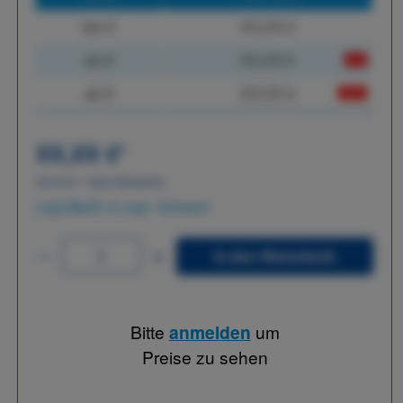
bis
X
XX,XX €
ab
X
XX,XX €
-X%
ab
X
XX,XX €
-XX%
XX,XX €
*
XX,XX €
*
netto Stückpreis
zzgl.MwSt. & zzgl. Versand
In den Warenkorb
Bitte
anmelden
um
Preise zu sehen