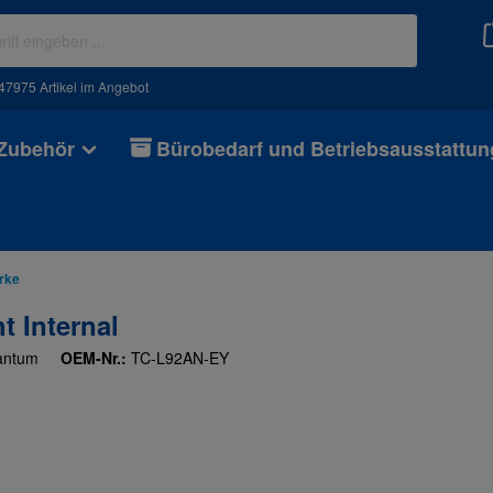
47975 Artikel im Angebot
 Zubehör
Bürobedarf und Betriebsausstattun
rke
t Internal
antum
OEM-Nr.:
TC-L92AN-EY