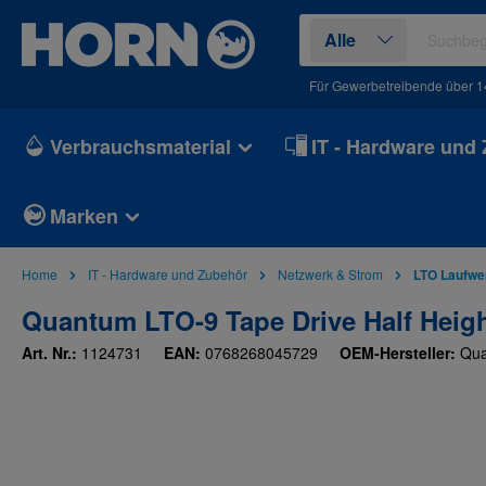
springen
Zur Hauptnavigation springen
Alle
Für Gewerbetreibende über 1
Verbrauchsmaterial
IT - Hardware und
Marken
Home
IT - Hardware und Zubehör
Netzwerk & Strom
LTO Laufwe
Quantum LTO-9 Tape Drive Half Heigh
Art. Nr.:
1124731
EAN:
0768268045729
OEM-Hersteller:
Qu
Bildergalerie überspringen