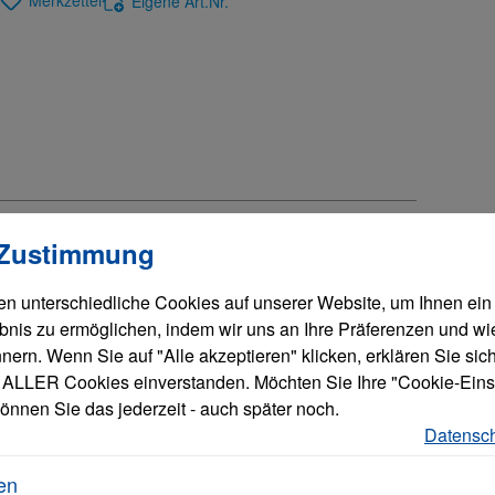
Merkzettel
Eigene Art.Nr.
llungen
verwendet Cookies, um eine bestmögliche Erfahrung bieten zu
 Zustimmung
n unterschiedliche Cookies auf unserer Website, um Ihnen ein
bnis zu ermöglichen, indem wir uns an Ihre Präferenzen und wi
pe Drive Half Height Internal
ern. Wenn Sie auf "Alle akzeptieren" klicken, erklären Sie sich
ALLER Cookies einverstanden. Möchten Sie Ihre "Cookie-Eins
pe Drive Half
önnen Sie das jederzeit - auch später noch.
Datensch
en