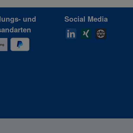
lungs- und
Social Media
sandarten
LinkedIn
Xing
Horn Website
ung
PayPal