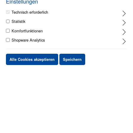
Einstellungen
Technisch erforderlich
Statistik
Komfortfunktionen
Shopware Analytics
1 - 2 Werktage
Alle Cookies akzeptieren
Speichern
Stück
Preis netto
bis
X
XX,XX €
ab
X
XX,XX €
-X%
ab
X
XX,XX €
-XX%
XX,XX €
*
XX,XX €
*
netto Stückpreis
zzgl.MwSt. & zzgl. Versand