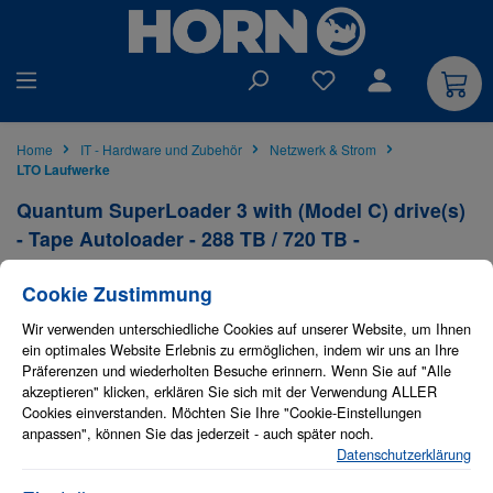
alt springen
Du hast 0 Produkte auf
Home
IT - Hardware und Zubehör
Netzwerk & Strom
LTO Laufwerke
Quantum SuperLoader 3 with (Model C) drive(s)
- Tape Autoloader - 288 TB / 720 TB -
Steckplätze: 16 - LTO Ultrium (18 TB / 45 TB)
Cookie-Einstellungen
Diese Website verwendet Cookies, um eine bestmögliche Erfahrung bieten zu
Cookie Zustimmung
Art. Nr.:
1145786
EAN:
0768268046092
OEM-Hersteller:
Quantum
OEM-Nr.:
ET-Q29AE-YE
Wir verwenden unterschiedliche Cookies auf unserer Website, um Ihnen
ein optimales Website Erlebnis zu ermöglichen, indem wir uns an Ihre
Quantum
Präferenzen und wiederholten Besuche erinnern. Wenn Sie auf "Alle
Bildergalerie überspringen
akzeptieren" klicken, erklären Sie sich mit der Verwendung ALLER
Cookies einverstanden. Möchten Sie Ihre "Cookie-Einstellungen
anpassen", können Sie das jederzeit - auch später noch.
Datenschutzerklärung