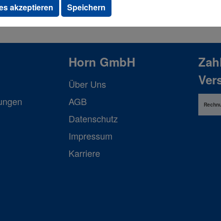
Produkte
es akzeptieren
Speichern
anzeigen
Horn GmbH
Zah
Ver
Über Uns
lungen
AGB
Rechn
Datenschutz
Impressum
Karriere