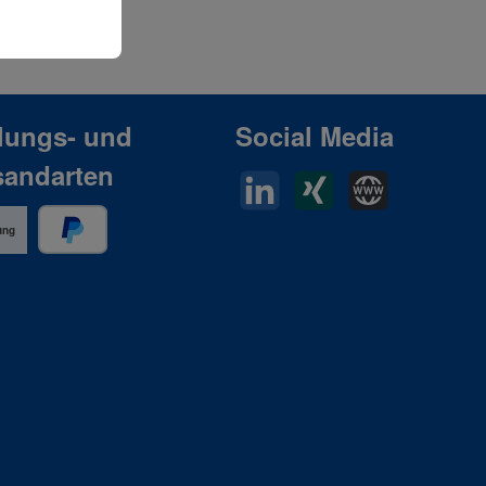
lungs- und
Social Media
sandarten
LinkedIn
Xing
Horn Website
ung
PayPal