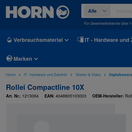
springen
Zur Hauptnavigation springen
Alle
Für Gewerbetreibende über 1
Verbrauchsmaterial
IT - Hardware und
Marken
Home
IT - Hardware und Zubehör
Telefon & Video
Digitalkamer
Rollei Compactline 10X
Art. Nr.:
1213084
EAN:
4048805103003
OEM-Hersteller:
Roll
Bildergalerie überspringen