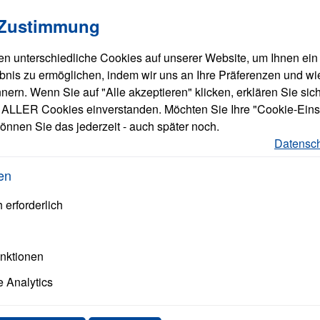
Merkzettel
Eigene Art.Nr.
llungen
verwendet Cookies, um eine bestmögliche Erfahrung bieten zu
 Zustimmung
n unterschiedliche Cookies auf unserer Website, um Ihnen ein
bnis zu ermöglichen, indem wir uns an Ihre Präferenzen und wi
ern. Wenn Sie auf "Alle akzeptieren" klicken, erklären Sie sich
ALLER Cookies einverstanden. Möchten Sie Ihre "Cookie-Eins
önnen Sie das jederzeit - auch später noch.
Datensch
en
 erforderlich
unktionen
 Analytics
alle Rollei