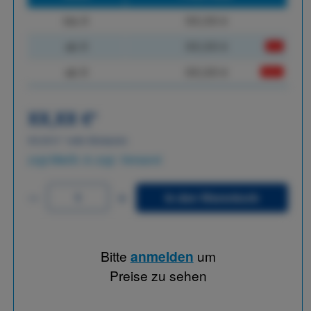
bis
X
XX,XX €
ab
X
XX,XX €
-X%
ab
X
XX,XX €
-XX%
XX,XX €
*
XX,XX €
*
netto Stückpreis
zzgl.MwSt. & zzgl. Versand
In den Warenkorb
Bitte
anmelden
um
Preise zu sehen