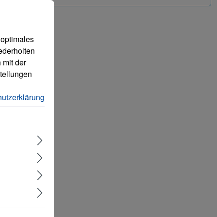
 können.
Mehr Informationen ...
 optimales
ederholten
 mit der
tellungen
utzerklärung