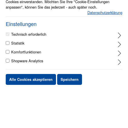
Cookies einverstanden. Möchten Sie Ihre "Cookie-Einstellungen
anpassen", können Sie das jederzeit - auch später noch.
Datenschutzerklärung
Einstellungen
Technisch erforderlich
auf Anfrage
Statistik
Komfortfunktionen
Stück
Preis netto
Shopware Analytics
bis
X
XX,XX €
ab
X
XX,XX €
-X%
Alle Cookies akzeptieren
Speichern
ab
X
XX,XX €
-XX%
XX,XX €
*
XX,XX €
*
netto Stückpreis
zzgl.MwSt. & zzgl. Versand