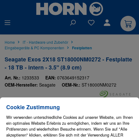
alt springen
Du hast 0 Produkte auf
Home
IT - Hardware und Zubehör
Eingabegeräte & PC Komponenten
Festplatten
Seagate Exos 2X18 ST18000NM0272 - Festplatte
- 18 TB - intern - 3.5" (8.9 cm)
Art. Nr.:
1233533
EAN:
0763649152317
OEM-Hersteller:
Seagate
OEM-Nr.:
ST18000NM0272
Cookie-Einstellungen
Diese Website verwendet Cookies, um eine bestmögliche Erfahrung bieten zu
Bildergalerie überspringen
Cookie Zustimmung
Wir verwenden unterschiedliche Cookies auf unserer Website, um Ihnen
ein optimales Website Erlebnis zu ermöglichen, indem wir uns an Ihre
Präferenzen und wiederholten Besuche erinnern. Wenn Sie auf "Alle
akzeptieren" klicken, erklären Sie sich mit der Verwendung ALLER