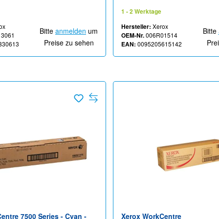
6, EC7856
EC7836, EC7856
1 - 2 Werktage
ox
Hersteller:
Xerox
Bitte
anmelden
um
Bitte
13061
OEM-Nr.
006R01514
Preise zu sehen
Pre
830613
EAN:
0095205615142
ntre 7500 Series - Cyan -
Xerox WorkCentre