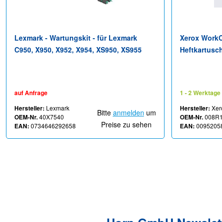
Lexmark - Wartungskit - für Lexmark
Xerox WorkC
C950, X950, X952, X954, XS950, XS955
Heftkartusch
C8155, C817
B7135, C712
auf Anfrage
1 - 2 Werktage
Hersteller:
Lexmark
Hersteller:
Xer
Bitte
anmelden
um
OEM-Nr.
40X7540
OEM-Nr.
008R
Preise zu sehen
EAN:
0734646292658
EAN:
0095205