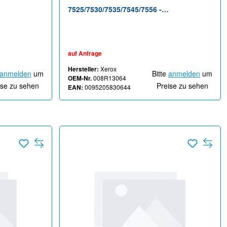
7525/7530/7535/7545/7556 -
Druckerübertragungsrolle - für Xerox
für Xerox
EC8056; AltaLink C8035, C8045, C8055;
45, C8055;
WorkCentre 7556, 78XX, 79XX, EC7836,
auf Anfrage
, EC7836,
EC7856
Hersteller:
Xerox
anmelden
um
Bitte
anmelden
um
OEM-Nr.
008R13064
ise zu sehen
Preise zu sehen
EAN:
0095205830644