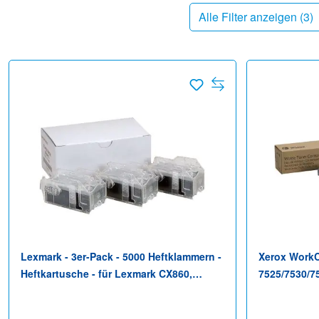
Alle Filter anzeigen (
3
)
Lexmark - 3er-Pack - 5000 Heftklammern -
Xerox WorkC
Heftkartusche - für Lexmark CX860,
7525/7530/7
MX822, MX826, MX910, X862de 4, X950,
- für Xerox 
XC6153, XC8160, XC8163, XC9235,
C8045, C805