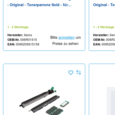
- Original - Tonerpatrone Sold - für
Original - T
WorkCentre 7525/7530/7535, 7545/7556,
WorkCentre 
75XX, 7830/35, 7845/55, 78XX, 79XX,
75XX, 7830/3
EC7836, EC7856
EC7836, EC
1 - 2 Werktage
1 - 2 Werktage
Hersteller:
Xerox
Hersteller:
Xer
Bitte
anmelden
um
OEM-Nr.
006R01515
OEM-Nr.
006R
Preise zu sehen
EAN:
0095205615159
EAN:
0095205