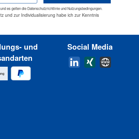
und es gelten die
Datenschutzrichtlinie
und
Nutzungsbedingungen
.
 und zur Individualisierung habe ich zur Kenntnis
lungs- und
Social Media
sandarten
LinkedIn
Xing
Horn Website
ung
PayPal