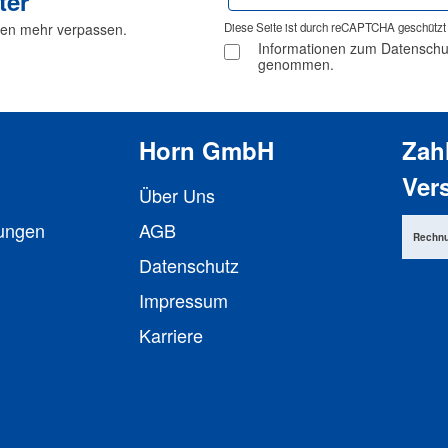
ter
Adresse
nen mehr verpassen.
Diese Seite ist durch reCAPTCHA geschützt 
*
Informationen zum Datenschutz
genommen.
Horn GmbH
Zah
Ver
Über Uns
lungen
AGB
Rechn
Datenschutz
Impressum
Karriere