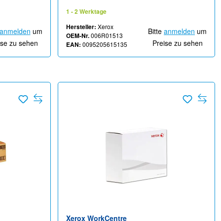
EC7836, EC7856
1 - 2 Werktage
Hersteller:
Xerox
anmelden
um
Bitte
anmelden
um
OEM-Nr.
006R01513
ise zu sehen
Preise zu sehen
EAN:
0095205615135
Xerox WorkCentre