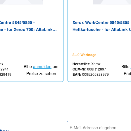
entre 5845/5855 -
Xerox WorkCentre 5845/5855 
e - für Xerox 700; AltaLink
Heftkartusche - für AltaLink 
0; VersaLink B7125, B7130,
C8135, C8155, C8170; VersaL
0, C7125, C7130
B7130, B7135, C7120, C7125,
8 - 9 Werktage
ox
Hersteller:
Xerox
Bitte
anmelden
um
Bitte
12941
OEM-Nr.
008R12897
Preise zu sehen
Pre
829419
EAN:
0095205828979
E-
Mail-