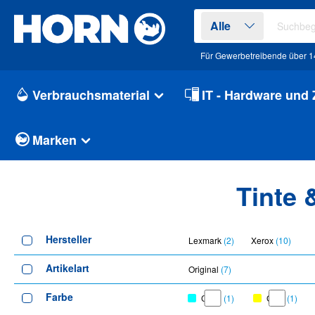
springen
Zur Hauptnavigation springen
Alle
Für Gewerbetreibende über 1
Verbrauchsmaterial
IT - Hardware und
Marken
Tinte 
Hersteller
Lexmark
(2)
Xerox
(10)
Artikelart
Original
(7)
Farbe
Cyan
(1)
Gelb
(1)