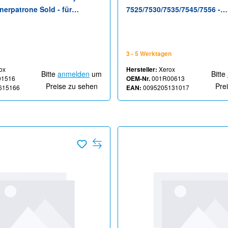
onerpatrone Sold - für
7525/7530/7535/7545/7556 -
7525/7530/7535, 7545/7556,
Reinigungsmittel für
5, 7845/55, 78XX, 79XX,
Kopiererübertragungsband - 
7856
EC8056; AltaLink C8035, C80
3 - 5 Werktagen
WorkCentre 75XX, 78XX, 79XX
ox
Hersteller:
Xerox
EC7856
Bitte
anmelden
um
Bitte
01516
OEM-Nr.
001R00613
Preise zu sehen
Pre
615166
EAN:
0095205131017