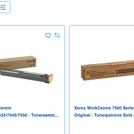
entre
Xerox WorkCentre 7500 Series
535/7545/7556 - Tonersammler
Original - Tonerpatrone Sold -
EC8056; AltaLink C8035,
WorkCentre 7525/7530/7535, 
5; WorkCentre 7556, 78XX,
75XX, 7830/35, 7845/55, 78XX