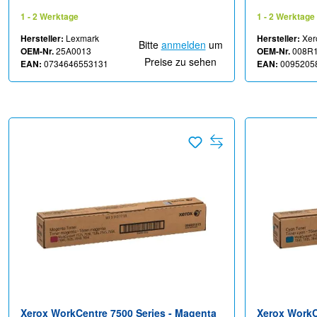
XM7355
79XX, EC783
1 - 2 Werktage
1 - 2 Werktage
Hersteller:
Lexmark
Hersteller:
Xer
Bitte
anmelden
um
OEM-Nr.
25A0013
OEM-Nr.
008R
Preise zu sehen
EAN:
0734646553131
EAN:
0095205
Xerox WorkCentre 7500 Series - Magenta
Xerox WorkCe