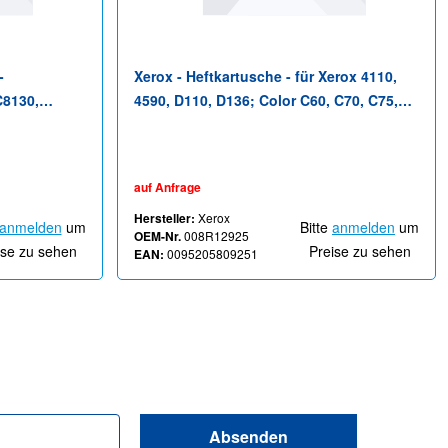
-
Xerox - Heftkartusche - für Xerox 4110,
C8130,
4590, D110, D136; Color C60, C70, C75,
ink B7125,
J75; WorkCentre 7556, 76XX, 78XX
 C7130
auf Anfrage
Hersteller:
Xerox
anmelden
um
Bitte
anmelden
um
OEM-Nr.
008R12925
ise zu sehen
Preise zu sehen
EAN:
0095205809251
Absenden