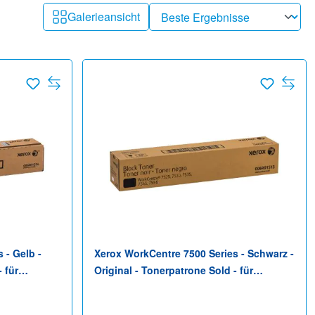
Galerieansicht
 - Gelb -
Xerox WorkCentre 7500 Series - Schwarz -
 für
Original - Tonerpatrone Sold - für
7545/7556,
WorkCentre 7525/7530/7535, 7545/7556,
, 79XX,
75XX, 7830/35, 7845/55, 78XX, 79XX,