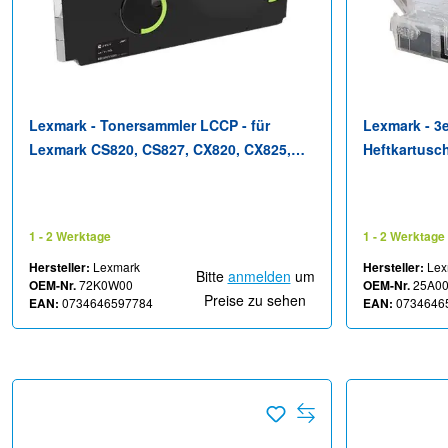
Lexmark - Tonersammler LCCP - für
Lexmark - 3e
Lexmark CS820, CS827, CX820, CX825,
Heftkartusch
CX827, CX860, XC6152, XC6153, XC8160,
MX822, MX82
XC8163
XC6153, XC8
XM7355
1 - 2 Werktage
1 - 2 Werktage
Hersteller:
Lexmark
Hersteller:
Lex
Bitte
anmelden
um
OEM-Nr.
72K0W00
OEM-Nr.
25A0
Preise zu sehen
EAN:
0734646597784
EAN:
0734646