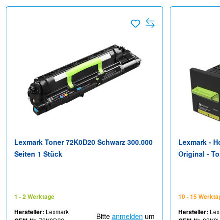
Lexmark Toner 72K0D20 Schwarz 300.000
Lexmark - Ho
Seiten 1 Stück
Original - T
Lexmark CX8
CX825dte, C
CX860dte, C
1 - 2 Werktage
10 - 15 Werkta
Hersteller:
Lexmark
Hersteller:
Lex
Bitte
anmelden
um