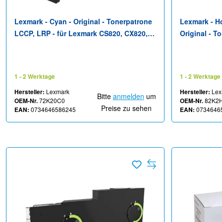
Lexmark - Cyan - Original - Tonerpatrone
Lexmark - Ho
LCCP, LRP - für Lexmark CS820, CX820,
Original - T
CX825, CX860
Lexmark Cor
CX820de, CX
CX825dtfe, 
1 - 2 Werktage
1 - 2 Werktage
CX860dtfe
Hersteller:
Lexmark
Hersteller:
Lex
Bitte
anmelden
um
OEM-Nr.
72K20C0
OEM-Nr.
82K2
Preise zu sehen
EAN:
0734646586245
EAN:
0734646