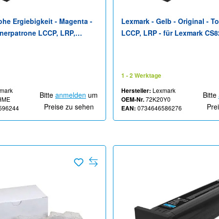
he Ergiebigkeit - Magenta -
Lexmark - Gelb - Original - T
onerpatrone LCCP, LRP,
LCCP, LRP - für Lexmark CS8
porate - für Lexmark
CX825, CX860
820dtfe, CX825de, CX825dte,
CX860de, CX860dte,
1 - 2 Werktage
mark
Hersteller:
Lexmark
Bitte
anmelden
um
Bitte
HME
OEM-Nr.
72K20Y0
Preise zu sehen
Pre
596244
EAN:
0734646586276