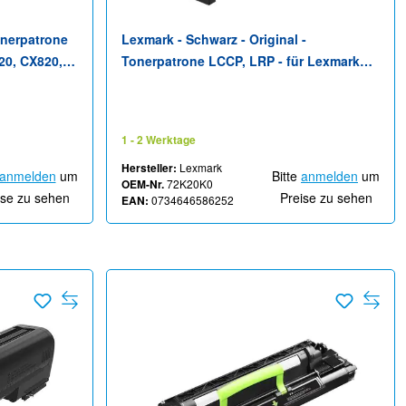
onerpatrone
Lexmark - Schwarz - Original -
20, CX820,
Tonerpatrone LCCP, LRP - für Lexmark
CS820, CX820, CX825, CX860
1 - 2 Werktage
Hersteller:
Lexmark
anmelden
um
Bitte
anmelden
um
OEM-Nr.
72K20K0
ise zu sehen
Preise zu sehen
EAN:
0734646586252