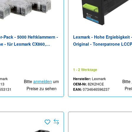
r-Pack - 5000 Heftklammern -
Lexmark - Hohe Ergiebigkeit 
e - für Lexmark CX860,
Original - Tonerpatrone LCC
6, MX910, X862de 4, X950,
Corporate - für Lexmark CX8
160, XC8163, XC9235,
CX820dtfe, CX825de, CX825d
CX825dtfe, CX860de, CX860d
1 - 2 Werktage
CX860dtfe
mark
Hersteller:
Lexmark
Bitte
anmelden
um
Bitte
013
OEM-Nr.
82K2HCE
Preise zu sehen
Pre
553131
EAN:
0734646596237