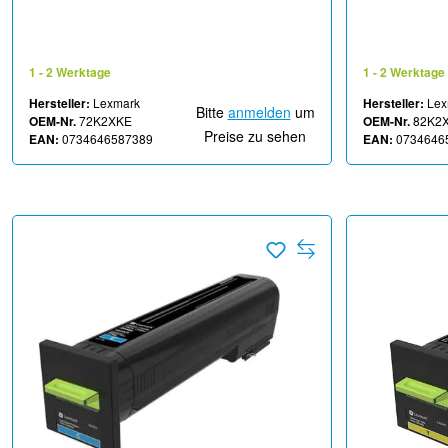
Corporate - für Lexmark CS820, CX820,
Lexmark Cor
CX825, CX860
CX825de, CX
CX860dte, C
1 - 2 Werktage
1 - 2 Werktage
Hersteller:
Lexmark
Hersteller:
Lex
Bitte
anmelden
um
OEM-Nr.
72K2XKE
OEM-Nr.
82K2
Preise zu sehen
EAN:
0734646587389
EAN:
0734646