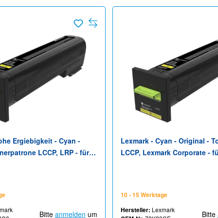
he Ergiebigkeit - Cyan -
Lexmark - Cyan - Original - 
onerpatrone LCCP, LRP - für
LCCP, Lexmark Corporate - f
20de, CX820dtfe, CX825de,
CS820, CX820, CX825, CX860
X825dtfe, CX860de,
X860dtfe
ge
10 - 15 Werktage
mark
Hersteller:
Lexmark
Bitte
anmelden
um
Bitte