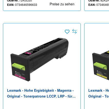
OEM-Nr.
72K0D20
OEM-Nr.
82K2
Preise zu sehen
EAN:
0734646596633
EAN:
0734646
Lexmark - Hohe Ergiebigkeit - Magenta -
Lexmark - Ho
Original - Tonerpatrone LCCP, LRP - für
Original - T
Lexmark CX820de, CX820dtfe, CX825de,
Lexmark CX8
CX825dte, CX825dtfe, CX860de,
CX825dte, C