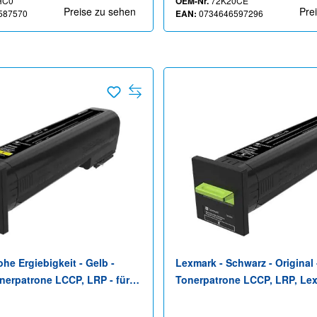
HC0
OEM-Nr.
72K20CE
Preise zu sehen
Pre
587570
EAN:
0734646597296
he Ergiebigkeit - Gelb -
Lexmark - Schwarz - Original 
onerpatrone LCCP, LRP - für
Tonerpatrone LCCP, LRP, Le
20de, CX820dtfe, CX825de,
Corporate - für Lexmark CS82
X825dtfe, CX860de,
CX825, CX860