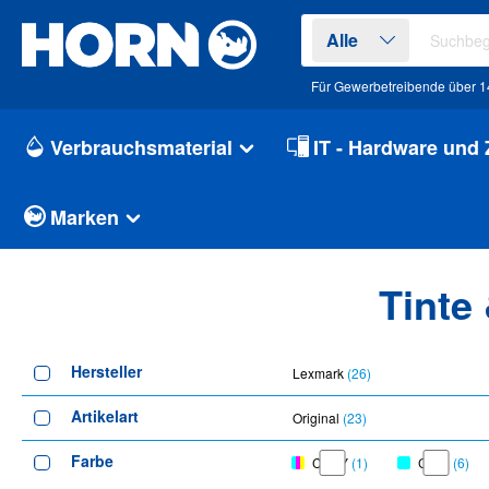
springen
Zur Hauptnavigation springen
Alle
Für Gewerbetreibende über 1
Verbrauchsmaterial
IT - Hardware und
Marken
Tinte
Hersteller
Lexmark
(26)
Artikelart
Original
(23)
Farbe
C/M/Y
(1)
Cyan
(6)