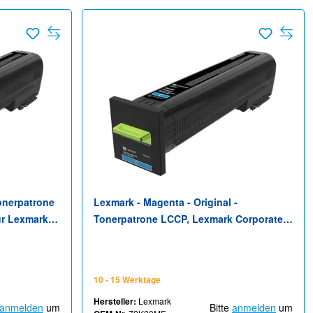
Tonerpatrone
Lexmark - Magenta - Original -
ür Lexmark
Tonerpatrone LCCP, Lexmark Corporate -
für Lexmark CS820, CX820, CX825, CX860
10 - 15 Werktage
Hersteller:
Lexmark
anmelden
um
Bitte
anmelden
um