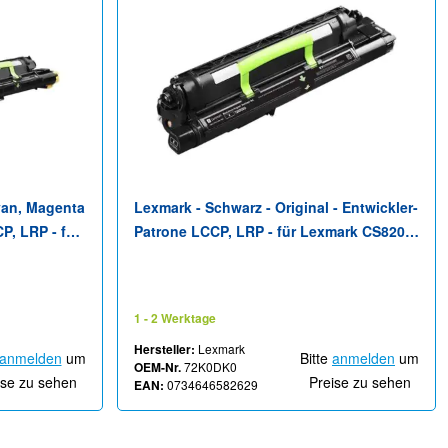
yan, Magenta
Lexmark - Schwarz - Original - Entwickler-
CP, LRP - für
Patrone LCCP, LRP - für Lexmark CS820,
0, CX825,
CS827, CX820, CX825, CX827, CX860,
53, XC8160,
XC6152, XC6153, XC8160, XC8163
1 - 2 Werktage
Hersteller:
Lexmark
anmelden
um
Bitte
anmelden
um
OEM-Nr.
72K0DK0
ise zu sehen
Preise zu sehen
EAN:
0734646582629