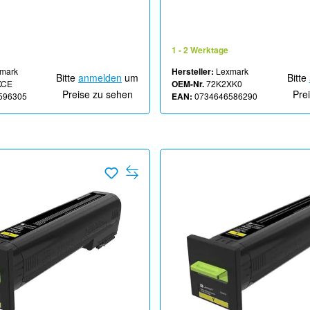
porate - für Lexmark
LRP - für Lexmark CS820, CX
825dte, CX825dtfe, CX860de,
CX860
X860dtfe
1 - 2 Werktage
mark
Hersteller:
Lexmark
Bitte
anmelden
um
Bitte
XCE
OEM-Nr.
72K2XK0
Preise zu sehen
Pre
596305
EAN:
0734646586290