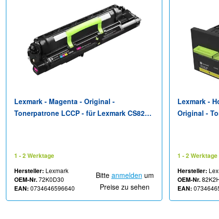
Lexmark - Magenta - Original -
Lexmark - Ho
Tonerpatrone LCCP - für Lexmark CS820,
Original - 
CS827, CX820, CX825, CX827, CX860
Corporate -
CX820dtfe, 
CX825dtfe, 
1 - 2 Werktage
1 - 2 Werktage
CX860dtfe
Hersteller:
Lexmark
Hersteller:
Lex
Bitte
anmelden
um
OEM-Nr.
72K0D30
OEM-Nr.
82K2
Preise zu sehen
EAN:
0734646596640
EAN:
0734646