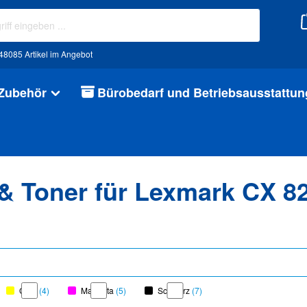
48085 Artikel im Angebot
 Zubehör
Bürobedarf und Betriebsausstattun
 & Toner für Lexmark CX 82
Gelb
(4)
Magenta
(5)
Schwarz
(7)