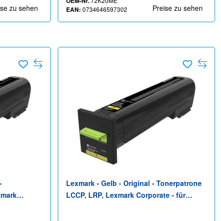
OEM-Nr.
72K20ME
ise zu sehen
Preise zu sehen
EAN:
0734646597302
-
Lexmark - Gelb - Original - Tonerpatrone
xmark
LCCP, LRP, Lexmark Corporate - für
0, CX820,
Lexmark CS820, CX820, CX825, CX860