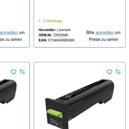
820, CX825,
CS820, CX820, CX825, CX860
1 - 2 Werktage
Hersteller:
Lexmark
anmelden
um
Bitte
anmelden
um
OEM-Nr.
72K20M0
ise zu sehen
Preise zu sehen
EAN:
0734646586269