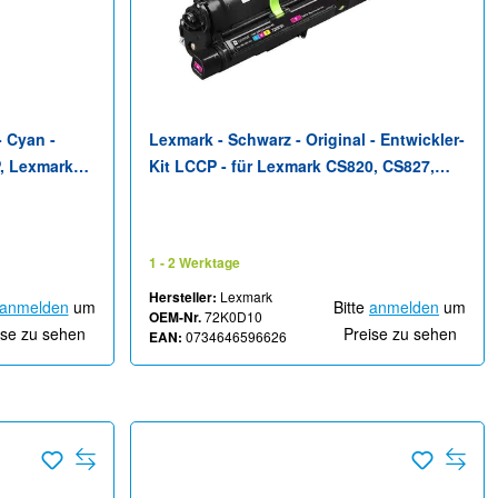
- Cyan -
Lexmark - Schwarz - Original - Entwickler-
P, Lexmark
Kit LCCP - für Lexmark CS820, CS827,
20de,
CX820, CX825, CX827, CX860
te,
te,
1 - 2 Werktage
Hersteller:
Lexmark
anmelden
um
Bitte
anmelden
um
OEM-Nr.
72K0D10
ise zu sehen
Preise zu sehen
EAN:
0734646596626