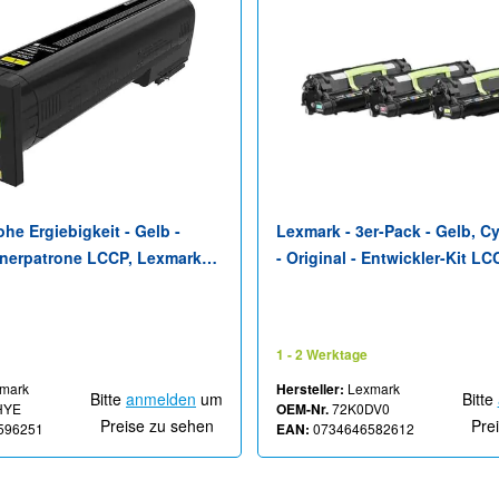
he Ergiebigkeit - Gelb -
Lexmark - 3er-Pack - Gelb, C
Tonerpatrone LCCP, Lexmark
- Original - Entwickler-Kit LC
 für Lexmark CX820de,
Lexmark CS820, CS827, CX82
CX825de, CX825dte,
CX827, CX860, XC6152, XC61
CX860de, CX860dte,
XC8163
1 - 2 Werktage
mark
Hersteller:
Lexmark
Bitte
anmelden
um
Bitte
HYE
OEM-Nr.
72K0DV0
Preise zu sehen
Pre
596251
EAN:
0734646582612