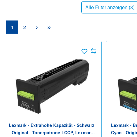
Alle Filter anzeigen (
3
)
Seite
Seite
1
2
Lexmark - Extrahohe Kapazität - Schwarz
Lexmark - B
- Original - Tonerpatrone LCCP, Lexmark
Cyan - Origi