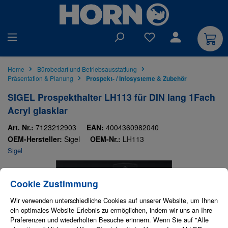
alt springen
Du hast 0 Produkte auf
Home
Bürobedarf und Betriebsausstattung
Präsentation & Planung
Prospekt- / Infosysteme & Zubehör
SIGEL Prospekthalter LH113 für DIN lang 1Fach
Acryl glasklar
Art. Nr.:
7123212903
EAN:
4004360982040
OEM-Hersteller:
Sigel
OEM-Nr.:
LH113
Sigel
Bildergalerie überspringen
Cookie-Einstellungen
Diese Website verwendet Cookies, um eine bestmögliche Erfahrung bieten zu
Cookie Zustimmung
Wir verwenden unterschiedliche Cookies auf unserer Website, um Ihnen
ein optimales Website Erlebnis zu ermöglichen, indem wir uns an Ihre
Präferenzen und wiederholten Besuche erinnern. Wenn Sie auf "Alle