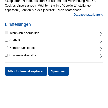
akzeptieren" klicken, erklären Sie sich mit der Verwendung ALLER
Cookies einverstanden. Möchten Sie Ihre "Cookie-Einstellungen
anpassen", können Sie das jederzeit - auch später noch.
Datenschutzerklärung
Einstellungen
1 - 2 Werktage
Technisch erforderlich
Statistik
Stück
Preis netto
Komfortfunktionen
bis
X
XX,XX €
Shopware Analytics
ab
X
XX,XX €
-X%
ab
X
XX,XX €
-XX%
Alle Cookies akzeptieren
Speichern
XX,XX €
*
XX,XX €
*
netto Stückpreis
zzgl.MwSt. & zzgl. Versand