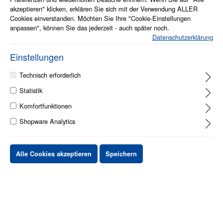
akzeptieren" klicken, erklären Sie sich mit der Verwendung ALLER
Cookies einverstanden. Möchten Sie Ihre "Cookie-Einstellungen
anpassen", können Sie das jederzeit - auch später noch.
Datenschutzerklärung
Einstellungen
Technisch erforderlich
1 - 2 Werktage
Statistik
Komfortfunktionen
Shopware Analytics
Stück
Preis netto
bis
X
XX,XX €
Alle Cookies akzeptieren
Speichern
ab
X
XX,XX €
-X%
ab
X
XX,XX €
-XX%
XX,XX €
*