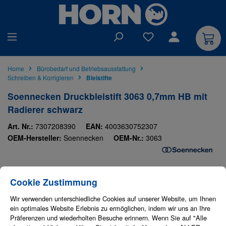
alt springen
Du hast 0 Produkte auf
Home
Bürobedarf und Betriebsausstattung
Schreiben & Korrigieren
Bleistifte
Soennecken Druckbleistift 3063 0,7mm HB mit
Radierer schwarz
Art. Nr.:
7307208390
EAN:
4003630752307
OEM-Hersteller:
Soennecken
OEM-Nr.:
3063
Bildergalerie überspringen
Cookie-Einstellungen
Diese Website verwendet Cookies, um eine bestmögliche Erfahrung bieten zu
Cookie Zustimmung
Wir verwenden unterschiedliche Cookies auf unserer Website, um Ihnen
ein optimales Website Erlebnis zu ermöglichen, indem wir uns an Ihre
Präferenzen und wiederholten Besuche erinnern. Wenn Sie auf "Alle