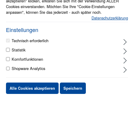
akzeptieren" klicken, erklären Sie sich mit der Verwendung ALLER
Cookies einverstanden. Möchten Sie Ihre "Cookie-Einstellungen
anpassen", können Sie das jederzeit - auch später noch.
Datenschutzerklärung
Einstellungen
1 - 2 Werktage
Technisch erforderlich
Statistik
Stück
Preis netto
Komfortfunktionen
bis
X
XX,XX €
Shopware Analytics
ab
X
XX,XX €
-X%
ab
X
XX,XX €
-XX%
Alle Cookies akzeptieren
Speichern
XX,XX €
*
XX,XX €
*
netto Stückpreis
zzgl.MwSt. & zzgl. Versand