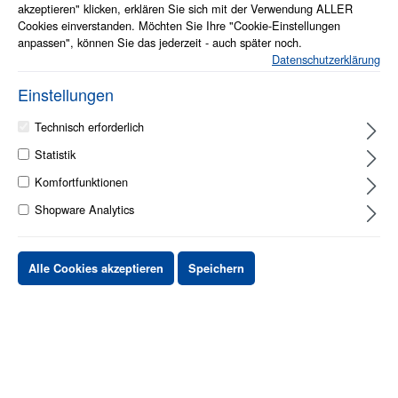
akzeptieren" klicken, erklären Sie sich mit der Verwendung ALLER
Cookies einverstanden. Möchten Sie Ihre "Cookie-Einstellungen
anpassen", können Sie das jederzeit - auch später noch.
Datenschutzerklärung
Einstellungen
1 - 2 Werktage
Technisch erforderlich
Stück
Preis netto
Statistik
Komfortfunktionen
bis
X
XX,XX €
Shopware Analytics
ab
X
XX,XX €
-X%
ab
X
XX,XX €
-XX%
Alle Cookies akzeptieren
Speichern
XX,XX €
*
XX,XX €
*
netto Stückpreis
zzgl.MwSt. & zzgl. Versand