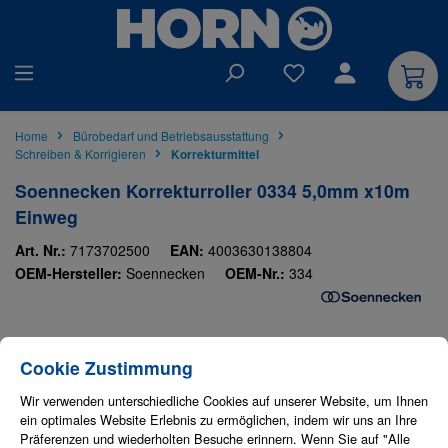
alt springen
Du hast 0 Produkte auf
Home
Bürobedarf und Betriebsausstattung
Schreiben & Korrigieren
Korrekturmittel
Soennecken Korrekturroller 0334 5,0mm x10m
Einweg
Art. Nr.:
7173702500
EAN:
4003630138804
OEM-Hersteller:
Soennecken
OEM-Nr.:
334
Bildergalerie überspringen
Cookie-Einstellungen
Diese Website verwendet Cookies, um eine bestmögliche Erfahrung bieten zu
Cookie Zustimmung
Wir verwenden unterschiedliche Cookies auf unserer Website, um Ihnen
ein optimales Website Erlebnis zu ermöglichen, indem wir uns an Ihre
Präferenzen und wiederholten Besuche erinnern. Wenn Sie auf "Alle