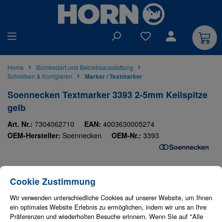
alt springen
Du hast 0 Produkte auf
Home
Bürobedarf und Betriebsausstattung
Schreiben & Korrigieren
Marker / Textmarker
Soennecken Textmarker 3393 2-5mm Keilspitze
gelb
Art. Nr.:
7304062710
EAN:
4003630005274
OEM-Hersteller:
Soennecken
OEM-Nr.:
3393
Bildergalerie überspringen
Cookie-Einstellungen
Diese Website verwendet Cookies, um eine bestmögliche Erfahrung bieten zu
Cookie Zustimmung
Wir verwenden unterschiedliche Cookies auf unserer Website, um Ihnen
ein optimales Website Erlebnis zu ermöglichen, indem wir uns an Ihre
Präferenzen und wiederholten Besuche erinnern. Wenn Sie auf "Alle