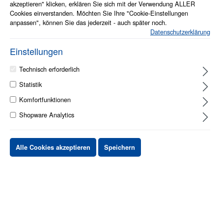
akzeptieren" klicken, erklären Sie sich mit der Verwendung ALLER
Cookies einverstanden. Möchten Sie Ihre "Cookie-Einstellungen
anpassen", können Sie das jederzeit - auch später noch.
Datenschutzerklärung
Einstellungen
auf Anfrage
Technisch erforderlich
Statistik
Stück
Preis netto
Komfortfunktionen
bis
X
XX,XX €
Shopware Analytics
ab
X
XX,XX €
-X%
ab
X
XX,XX €
-XX%
Alle Cookies akzeptieren
Speichern
XX,XX €
*
XX,XX €
*
netto Stückpreis
zzgl.MwSt. & zzgl. Versand