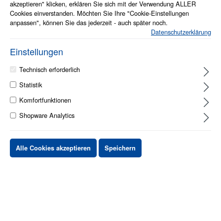
akzeptieren" klicken, erklären Sie sich mit der Verwendung ALLER
Cookies einverstanden. Möchten Sie Ihre "Cookie-Einstellungen
anpassen", können Sie das jederzeit - auch später noch.
Datenschutzerklärung
Einstellungen
1 - 2 Werktage
Technisch erforderlich
Statistik
Stück
Preis netto
Komfortfunktionen
bis
X
XX,XX €
Shopware Analytics
ab
X
XX,XX €
-X%
ab
X
XX,XX €
-XX%
Alle Cookies akzeptieren
Speichern
XX,XX €
*
XX,XX €
*
netto Stückpreis
zzgl.MwSt. & zzgl. Versand