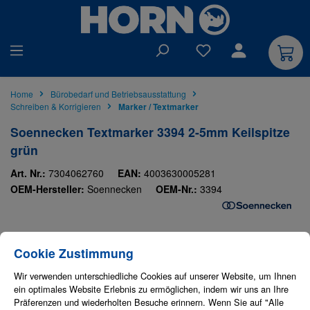
alt springen
Du hast 0 Produkte auf
Home
Bürobedarf und Betriebsausstattung
Schreiben & Korrigieren
Marker / Textmarker
Soennecken Textmarker 3394 2-5mm Keilspitze
grün
Art. Nr.:
7304062760
EAN:
4003630005281
OEM-Hersteller:
Soennecken
OEM-Nr.:
3394
Bildergalerie überspringen
Cookie-Einstellungen
Diese Website verwendet Cookies, um eine bestmögliche Erfahrung bieten zu
Cookie Zustimmung
Wir verwenden unterschiedliche Cookies auf unserer Website, um Ihnen
ein optimales Website Erlebnis zu ermöglichen, indem wir uns an Ihre
Präferenzen und wiederholten Besuche erinnern. Wenn Sie auf "Alle