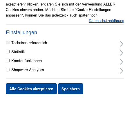
akzeptieren" klicken, erklären Sie sich mit der Verwendung ALLER
Cookies einverstanden. Möchten Sie Ihre "Cookie-Einstellungen
anpassen", können Sie das jederzeit - auch später noch.
Datenschutzerklärung
Einstellungen
Technisch erforderlich
Statistik
1 - 2 Werktage
Komfortfunktionen
Shopware Analytics
Stück
Preis netto
bis
X
XX,XX €
Alle Cookies akzeptieren
Speichern
ab
X
XX,XX €
-X%
ab
X
XX,XX €
-XX%
XX,XX €
*