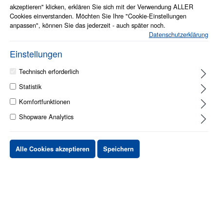
akzeptieren" klicken, erklären Sie sich mit der Verwendung ALLER
Cookies einverstanden. Möchten Sie Ihre "Cookie-Einstellungen
anpassen", können Sie das jederzeit - auch später noch.
Datenschutzerklärung
Einstellungen
Technisch erforderlich
Statistik
1 - 2 Werktage
Komfortfunktionen
Shopware Analytics
Stück
Preis netto
bis
X
XX,XX €
Alle Cookies akzeptieren
Speichern
ab
X
XX,XX €
-X%
ab
X
XX,XX €
-XX%
XX,XX €
*